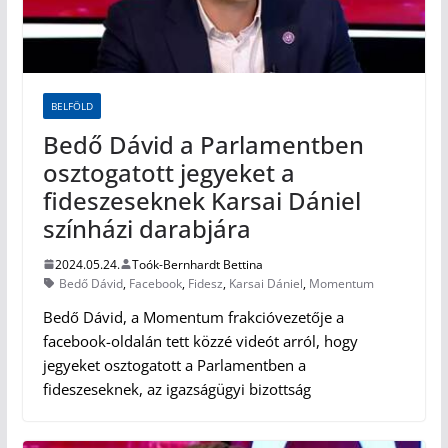
BELFÖLD
Bedő Dávid a Parlamentben
osztogatott jegyeket a
fideszeseknek Karsai Dániel
színházi darabjára
2024.05.24.
Toók-Bernhardt Bettina
Bedő Dávid
,
Facebook
,
Fidesz
,
Karsai Dániel
,
Momentum
Bedő Dávid, a Momentum frakcióvezetője a
facebook-oldalán tett közzé videót arról, hogy
jegyeket osztogatott a Parlamentben a
fideszeseknek, az igazságügyi bizottság