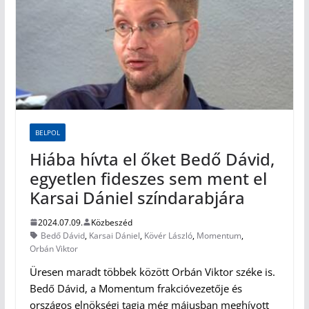
BELPOL
Hiába hívta el őket Bedő Dávid,
egyetlen fideszes sem ment el
Karsai Dániel színdarabjára
2024.07.09.
Közbeszéd
Bedő Dávid
,
Karsai Dániel
,
Kövér László
,
Momentum
,
Orbán Viktor
Üresen maradt többek között Orbán Viktor széke is.
Bedő Dávid, a Momentum frakcióvezetője és
országos elnökségi tagja még májusban meghívott