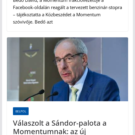
Bedő Dávid, a Momentum frakcióvezetője a
Facebook-oldalán reagált a tervezett benzinár-stopra
– tájékoztatta a Közbeszédet a Momentum
szóvivője. Bedő azt
BELPOL
Válaszolt a Sándor-palota a
Momentumnak: az új