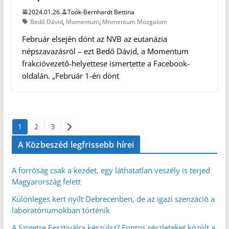
2024.01.26.
Toók-Bernhardt Bettina
Bedő Dávid
,
Momentum
,
Momentum Mozgalom
Február elsején dönt az NVB az eutanázia
népszavazásról – ezt Bedő Dávid, a Momentum
frakcióvezető-helyettese ismertette a Facebook-
oldalán. „Február 1-én dönt
Bejegyzések
1
2
3
lapozása
A Közbeszéd legfrissebb hírei
A forróság csak a kezdet, egy láthatatlan veszély is terjed
Magyarország felett
Különleges kert nyílt Debrecenben, de az igazi szenzáció a
laboratóriumokban történik
A Szigetre Fesztiválra készülsz? Fontos részleteket közölt a