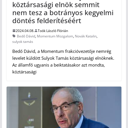
köztársasági elnök semmit
nem tesz a botrányos kegyelmi
döntés felderítéséért
2024.04.08.
Toók László Flórián
Bedő Dávid
,
Momentum Mozgalom
,
Novák Katalin
,
sulyok tamás
Bedő Dávid, a Momentum frakcióvezetője nemrég
levelet küldött Sulyok Tamás köztársasági elnöknek.
Az államfő ugyanis a beiktatásakor azt mondta,
köztársasági