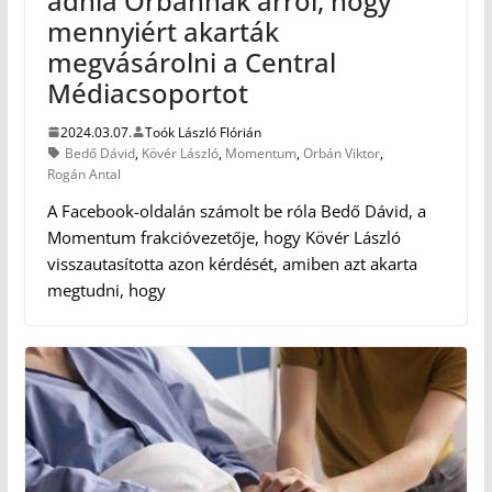
adnia Orbánnak arról, hogy
mennyiért akarták
megvásárolni a Central
Médiacsoportot
2024.03.07.
Toók László Flórián
Bedő Dávid
,
Kövér László
,
Momentum
,
Orbán Viktor
,
Rogán Antal
A Facebook-oldalán számolt be róla Bedő Dávid, a
Momentum frakcióvezetője, hogy Kövér László
visszautasította azon kérdését, amiben azt akarta
megtudni, hogy