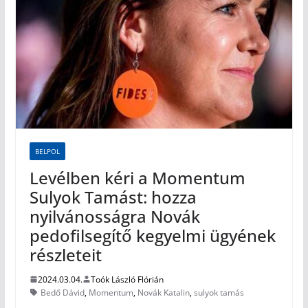
BELPOL
Levélben kéri a Momentum
Sulyok Tamást: hozza
nyilvánosságra Novák
pedofilsegítő kegyelmi ügyének
részleteit
2024.03.04.
Toók László Flórián
Bedő Dávid
,
Momentum
,
Novák Katalin
,
sulyok tamás