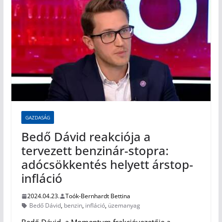
GAZDASÁG
Bedő Dávid reakciója a
tervezett benzinár-stopra:
adócsökkentés helyett árstop-
infláció
2024.04.23.
Toók-Bernhardt Bettina
Bedő Dávid
,
benzin
,
infláció
,
üzemanyag