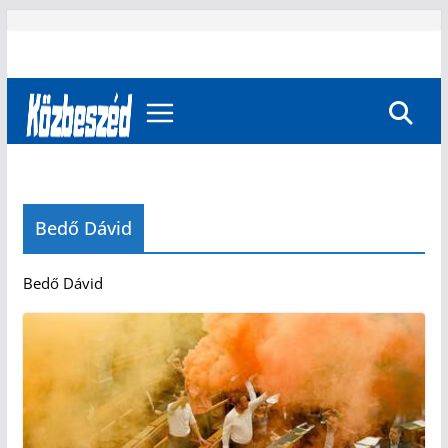
Skip
to
content
Bedő Dávid
Bedő Dávid