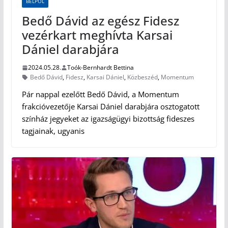
BELPOL
Bedő Dávid az egész Fidesz
vezérkart meghívta Karsai
Dániel darabjára
2024.05.28.
Toók-Bernhardt Bettina
Bedő Dávid
,
Fidesz
,
Karsai Dániel
,
Közbeszéd
,
Momentum
Pár nappal ezelőtt Bedő Dávid, a Momentum
frakcióvezetője Karsai Dániel darabjára osztogatott
színház jegyeket az igazságügyi bizottság fideszes
tagjainak, ugyanis