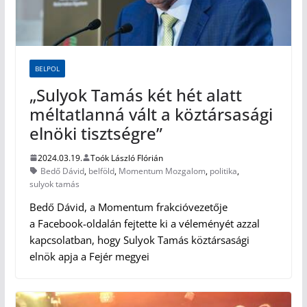
BELPOL
„Sulyok Tamás két hét alatt
méltatlanná vált a köztársasági
elnöki tisztségre”
2024.03.19.
Toók László Flórián
Bedő Dávid
,
belföld
,
Momentum Mozgalom
,
politika
,
sulyok tamás
Bedő Dávid, a Momentum frakcióvezetője
a Facebook-oldalán fejtette ki a véleményét azzal
kapcsolatban, hogy Sulyok Tamás köztársasági
elnök apja a Fejér megyei