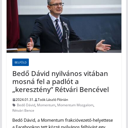
BELFÖLD
Bedő Dávid nyilvános vitában
mosná fel a padlót a
„keresztény” Rétvári Bencével
2024.01.31.
Toók László Flórián
Bedő Dávid
,
Momentum
,
Momentum Mozgalom
,
Rétvári Bence
Bedő Dávid, a Momentum frakcióvezető-helyettese
a Facebookon tett közzé nyilvános felhívást egy