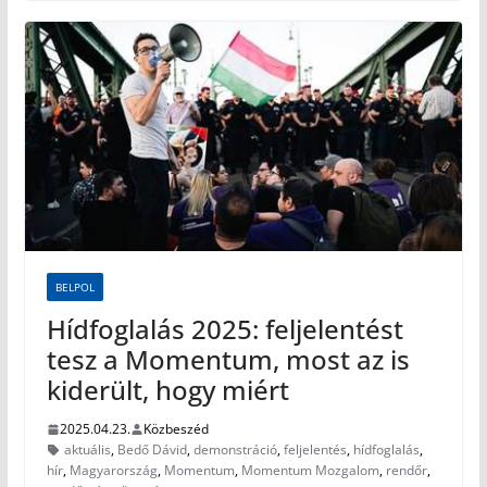
BELPOL
Hídfoglalás 2025: feljelentést
tesz a Momentum, most az is
kiderült, hogy miért
2025.04.23.
Közbeszéd
aktuális
,
Bedő Dávid
,
demonstráció
,
feljelentés
,
hídfoglalás
,
hír
,
Magyarország
,
Momentum
,
Momentum Mozgalom
,
rendőr
,