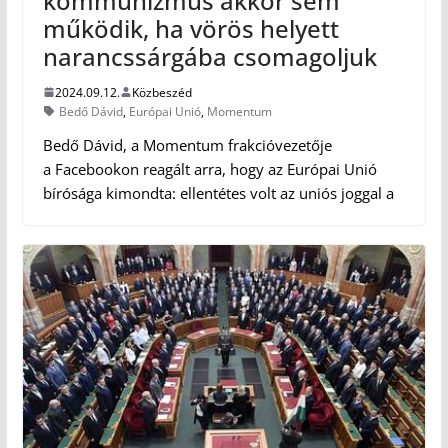
kommunizmus akkor sem
működik, ha vörös helyett
narancssárgába csomagoljuk
2024.09.12.
Közbeszéd
Bedő Dávid
,
Európai Unió
,
Momentum
Bedő Dávid, a Momentum frakcióvezetője
a Facebookon reagált arra, hogy az Európai Unió
bírósága kimondta: ellentétes volt az uniós joggal a