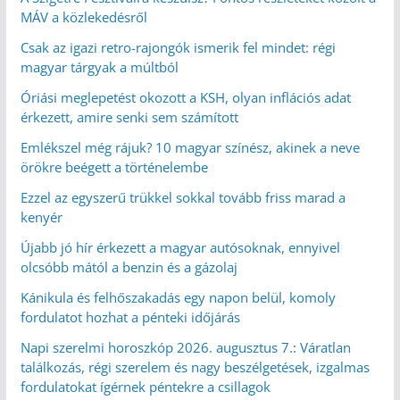
MÁV a közlekedésről
Csak az igazi retro-rajongók ismerik fel mindet: régi
magyar tárgyak a múltból
Óriási meglepetést okozott a KSH, olyan inflációs adat
érkezett, amire senki sem számított
Emlékszel még rájuk? 10 magyar színész, akinek a neve
örökre beégett a történelembe
Ezzel az egyszerű trükkel sokkal tovább friss marad a
kenyér
Újabb jó hír érkezett a magyar autósoknak, ennyivel
olcsóbb mától a benzin és a gázolaj
Kánikula és felhőszakadás egy napon belül, komoly
fordulatot hozhat a pénteki időjárás
Napi szerelmi horoszkóp 2026. augusztus 7.: Váratlan
találkozás, régi szerelem és nagy beszélgetések, izgalmas
fordulatokat ígérnek péntekre a csillagok