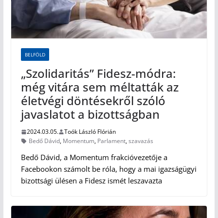
BELFÖLD
„Szolidaritás” Fidesz-módra:
még vitára sem méltatták az
életvégi döntésekről szóló
javaslatot a bizottságban
2024.03.05.
Toók László Flórián
Bedő Dávid
,
Momentum
,
Parlament
,
szavazás
Bedő Dávid, a Momentum frakcióvezetője a
Facebookon számolt be róla, hogy a mai igazságügyi
bizottsági ülésen a Fidesz ismét leszavazta