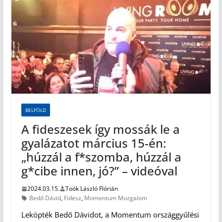
BELFÖLD
A fideszesek így mossák le a
gyalázatot március 15-én:
„húzzál a f*szomba, húzzál a
g*cibe innen, jó?” – videóval
2024.03.15.
Toók László Flórián
Bedő Dávid
,
Fidesz
,
Momentum Mozgalom
Leköpték Bedő Dávidot, a Momentum országgyűlési