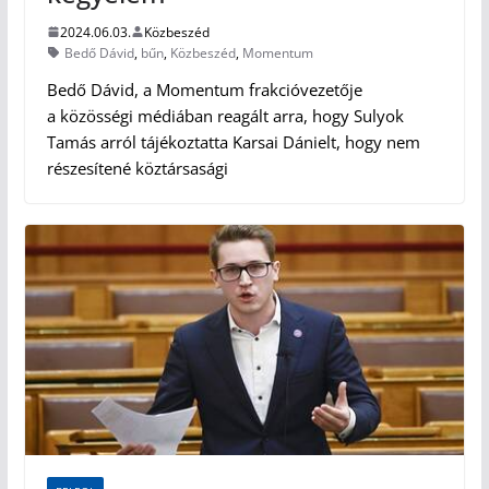
2024.06.03.
Közbeszéd
Bedő Dávid
,
bűn
,
Közbeszéd
,
Momentum
Bedő Dávid, a Momentum frakcióvezetője
a közösségi médiában reagált arra, hogy Sulyok
Tamás arról tájékoztatta Karsai Dánielt, hogy nem
részesítené köztársasági