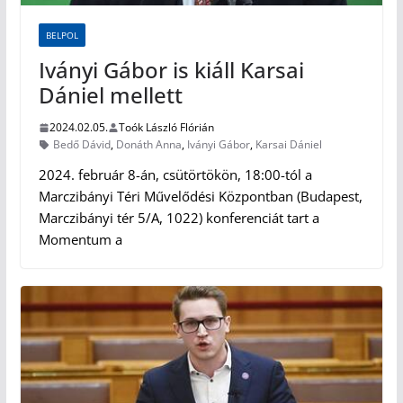
BELPOL
Iványi Gábor is kiáll Karsai
Dániel mellett
2024.02.05.
Toók László Flórián
Bedő Dávid
,
Donáth Anna
,
Iványi Gábor
,
Karsai Dániel
2024. február 8-án, csütörtökön, 18:00-tól a
Marczibányi Téri Művelődési Központban (Budapest,
Marczibányi tér 5/A, 1022) konferenciát tart a
Momentum a