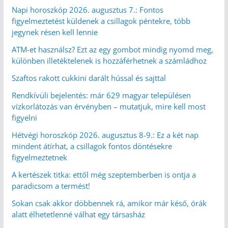
Napi horoszkóp 2026. augusztus 7.: Fontos
figyelmeztetést küldenek a csillagok péntekre, több
jegynek résen kell lennie
ATM-et használsz? Ezt az egy gombot mindig nyomd meg,
különben illetéktelenek is hozzáférhetnek a számládhoz
Szaftos rakott cukkini darált hússal és sajttal
Rendkívüli bejelentés: már 629 magyar településen
vízkorlátozás van érvényben – mutatjuk, mire kell most
figyelni
Hétvégi horoszkóp 2026. augusztus 8-9.: Ez a két nap
mindent átírhat, a csillagok fontos döntésekre
figyelmeztetnek
A kertészek titka: ettől még szeptemberben is ontja a
paradicsom a termést!
Sokan csak akkor döbbennek rá, amikor már késő, órák
alatt élhetetlenné válhat egy társasház