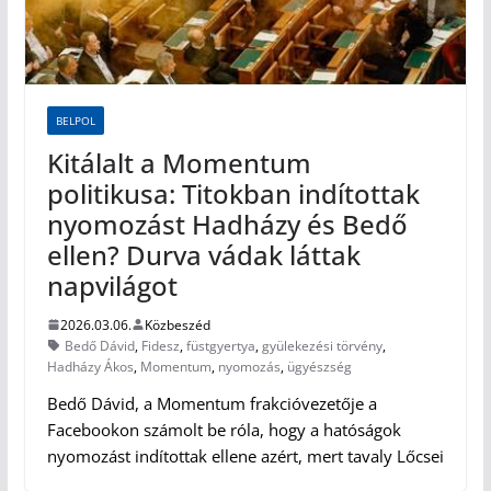
BELPOL
Kitálalt a Momentum
politikusa: Titokban indítottak
nyomozást Hadházy és Bedő
ellen? Durva vádak láttak
napvilágot
2026.03.06.
Közbeszéd
Bedő Dávid
,
Fidesz
,
füstgyertya
,
gyülekezési törvény
,
Hadházy Ákos
,
Momentum
,
nyomozás
,
ügyészség
Bedő Dávid, a Momentum frakcióvezetője a
Facebookon számolt be róla, hogy a hatóságok
nyomozást indítottak ellene azért, mert tavaly Lőcsei