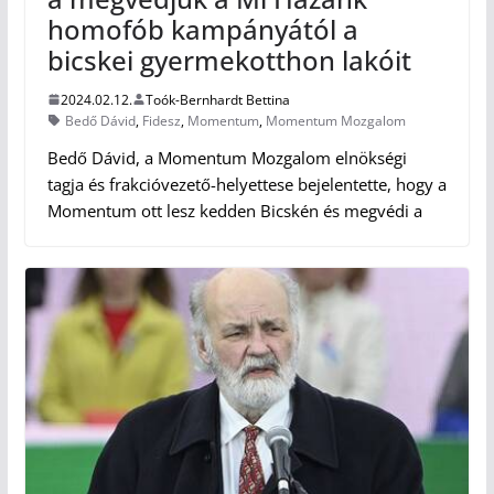
homofób kampányától a
bicskei gyermekotthon lakóit
2024.02.12.
Toók-Bernhardt Bettina
Bedő Dávid
,
Fidesz
,
Momentum
,
Momentum Mozgalom
Bedő Dávid, a Momentum Mozgalom elnökségi
tagja és frakcióvezető-helyettese bejelentette, hogy a
Momentum ott lesz kedden Bicskén és megvédi a