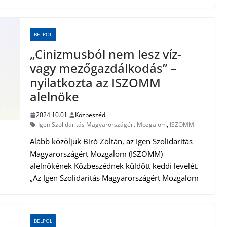
BELPOL
„Cinizmusból nem lesz víz-
vagy mezőgazdálkodás” –
nyilatkozta az ISZOMM
alelnöke
2024.10.01.
Közbeszéd
Igen Szolidaritás Magyarországért Mozgalom
,
ISZOMM
Alább közöljük Bíró Zoltán, az Igen Szolidaritás
Magyarországért Mozgalom (ISZOMM)
alelnökének Közbeszédnek küldött keddi levelét.
„Az Igen Szolidaritás Magyarországért Mozgalom
BELPOL