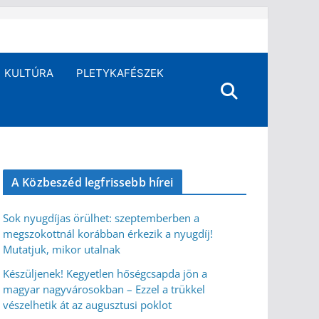
KULTÚRA
PLETYKAFÉSZEK
A Közbeszéd legfrissebb hírei
Sok nyugdíjas örülhet: szeptemberben a
megszokottnál korábban érkezik a nyugdíj!
Mutatjuk, mikor utalnak
Készüljenek! Kegyetlen hőségcsapda jön a
magyar nagyvárosokban – Ezzel a trükkel
vészelhetik át az augusztusi poklot