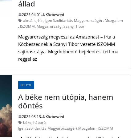
állad
2025.04.01.
Közbeszéd
aktuális
,
hír
,
Igen Szolidaritás Magyarországért Mozgalom
,
ISZOMM
,
Magyarország
,
Szanyi Tibor
Magyarország megveszi az Amazonast – írta a
Közbeszédnek a Szanyi Tibor vezette ISZOMM
sajtóosztálya. Megdöbbentő bejelentést tett ma
reggel az
BELPOL
A béke nem utópia, hanem
döntés
2025.03.13.
Közbeszéd
béke
,
háború
,
Igen Szolidaritás Magyarországért Mozgalom
,
ISZOMM