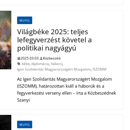
BELPOL
Világbéke 2025: teljes
lefegyverzést követel a
politikai nagyágyú
2025.03.03.
Közbeszéd
béke
,
diplomácia
,
háború
,
Igen Szolidaritás Magyarországért Mozgalom
,
ISZOMM
Az Igen Szolidaritás Magyarországért Mozgalom
(ISZOMM), határozottan kiáll a háborúk és a
fegyverkezési verseny ellen – írta a Közbeszédnek
Szanyi
BELPOL