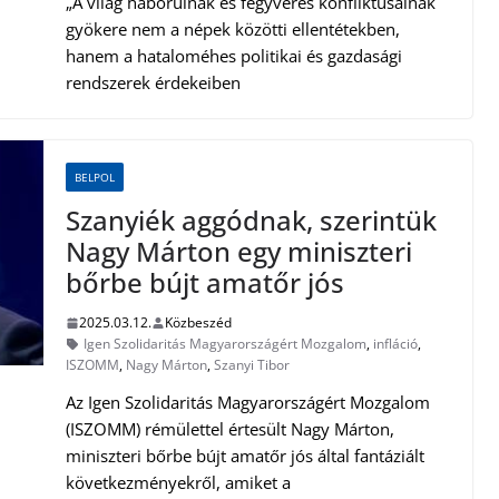
„A világ háborúinak és fegyveres konfliktusainak
gyökere nem a népek közötti ellentétekben,
hanem a hataloméhes politikai és gazdasági
rendszerek érdekeiben
BELPOL
Szanyiék aggódnak, szerintük
Nagy Márton egy miniszteri
bőrbe bújt amatőr jós
2025.03.12.
Közbeszéd
Igen Szolidaritás Magyarországért Mozgalom
,
infláció
,
ISZOMM
,
Nagy Márton
,
Szanyi Tibor
Az Igen Szolidaritás Magyarországért Mozgalom
(ISZOMM) rémülettel értesült Nagy Márton,
miniszteri bőrbe bújt amatőr jós által fantáziált
következményekről, amiket a