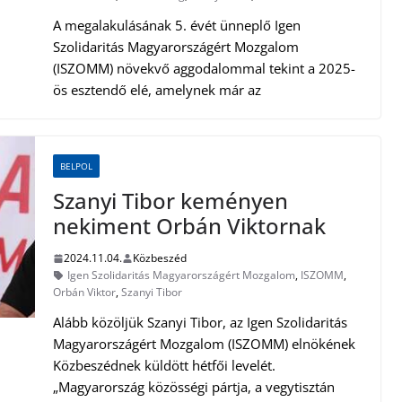
A megalakulásának 5. évét ünneplő Igen
Szolidaritás Magyarországért Mozgalom
(ISZOMM) növekvő aggodalommal tekint a 2025-
ös esztendő elé, amelynek már az
BELPOL
Szanyi Tibor keményen
nekiment Orbán Viktornak
2024.11.04.
Közbeszéd
Igen Szolidaritás Magyarországért Mozgalom
,
ISZOMM
,
Orbán Viktor
,
Szanyi Tibor
Alább közöljük Szanyi Tibor, az Igen Szolidaritás
Magyarországért Mozgalom (ISZOMM) elnökének
Közbeszédnek küldött hétfői levelét.
„Magyarország közösségi pártja, a vegytisztán