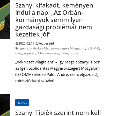
Szanyi kifakadt, keményen
indul a nap: „Az Orbán-
kormányok semmilyen
gazdasági problémát nem
kezeltek jól”
2025.02.17.
Közbeszéd
Igen Szolidaritás Magyarországért Mozgalom
,
ISZOMM
,
magyar péter
,
Orbán-kormány
,
Szanyi Tibor
„Vak vezet világtalant” – így reagált Szanyi Tibor,
az Igen Szolidaritás Magyarországért Mozgalom
(ISZOMM) elnöke Palóc André, nemzetgazdasági
minisztériumi szóvivő
BELPOL
Szanyi Tibiék szerint nem kell