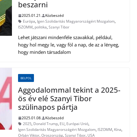
beszarni
2025.01.21.
Közbeszéd
Európa
,
Igen Szolidaritás Magyarországért Mozgalom
,
ISZOMM
,
politika
,
Szanyi Tibor
Lehet játszani mindenféle szavakkal, például,
hogy hol megy le, vagy föl a nap, de az a lényeg,
hogy minden társadalom
BELPOL
Aggodalommal tekint a 2025-
ös év elé Szanyi Tibor
szülinapos pártja
2025.01.08.
Közbeszéd
2025
,
Donald Trump
,
EU
,
Európai Unió
,
Igen Szolidaritás Magyarországért Mozgalom
,
ISZOMM
,
Kína
,
Orbán Viktor
,
Oroszország
,
Szanyi Tibor
,
USA