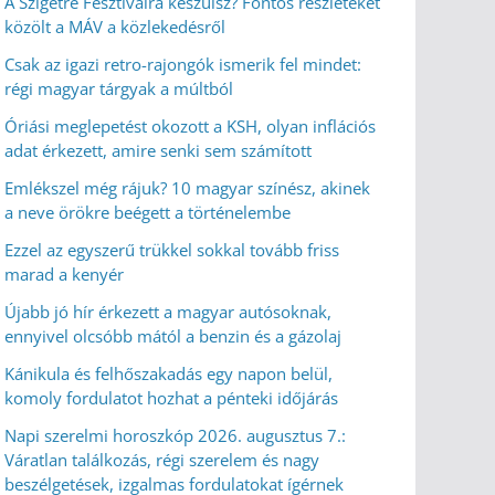
A Szigetre Fesztiválra készülsz? Fontos részleteket
közölt a MÁV a közlekedésről
Csak az igazi retro-rajongók ismerik fel mindet:
régi magyar tárgyak a múltból
Óriási meglepetést okozott a KSH, olyan inflációs
adat érkezett, amire senki sem számított
Emlékszel még rájuk? 10 magyar színész, akinek
a neve örökre beégett a történelembe
Ezzel az egyszerű trükkel sokkal tovább friss
marad a kenyér
Újabb jó hír érkezett a magyar autósoknak,
ennyivel olcsóbb mától a benzin és a gázolaj
Kánikula és felhőszakadás egy napon belül,
komoly fordulatot hozhat a pénteki időjárás
Napi szerelmi horoszkóp 2026. augusztus 7.:
Váratlan találkozás, régi szerelem és nagy
beszélgetések, izgalmas fordulatokat ígérnek