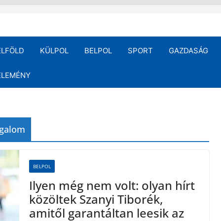
ELFÖLD
KÜLPOL
BELPOL
SPORT
GAZDASÁG
ÉLEMÉNY
zgalom
BELPOL
Ilyen még nem volt: olyan hírt
közöltek Szanyi Tiborék,
amitől garantáltan leesik az