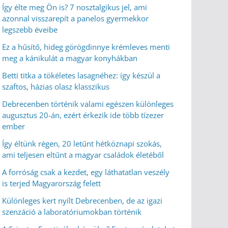
Így élte meg Ön is? 7 nosztalgikus jel, ami
azonnal visszarepít a panelos gyermekkor
legszebb éveibe
Ez a hűsítő, hideg görögdinnye krémleves menti
meg a kánikulát a magyar konyhákban
Betti titka a tökéletes lasagnéhez: így készül a
szaftos, házias olasz klasszikus
Debrecenben történik valami egészen különleges
augusztus 20-án, ezért érkezik ide több tízezer
ember
Így éltünk régen, 20 letűnt hétköznapi szokás,
ami teljesen eltűnt a magyar családok életéből
A forróság csak a kezdet, egy láthatatlan veszély
is terjed Magyarország felett
Különleges kert nyílt Debrecenben, de az igazi
szenzáció a laboratóriumokban történik