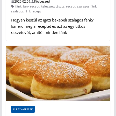
2026.02.09.
Közbeszéd
fánk
,
fánk recept
,
kelesztett tészta
,
recept
,
szalagos fánk
,
szalagos fánk recept
Hogyan készül az igazi békebeli szalagos fánk?
Ismerd meg a receptet és azt az egy titkos
összetevőt, amitől minden fánk
PLETYKAFÉSZEK