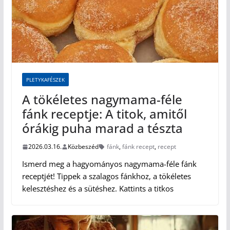
PLETYKAFÉSZEK
A tökéletes nagymama-féle
fánk receptje: A titok, amitől
órákig puha marad a tészta
2026.03.16.
Közbeszéd
fánk
,
fánk recept
,
recept
Ismerd meg a hagyományos nagymama-féle fánk
receptjét! Tippek a szalagos fánkhoz, a tökéletes
kelesztéshez és a sütéshez. Kattints a titkos