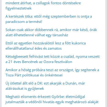
mindent átírhat, a csillagok fontos döntésekre
figyelmeztetnek
A kertészek titka: ettől még szeptemberben is ontja a
paradicsom a termést!
Sokan csak akkor döbbennek rá, amikor már késő, órák
alatt élhetetlenné válhat egy társasház
Ettől az egyetlen hozzávalótól lesz a főtt kukorica
ellenállhatatlanul édes és zamatos
Kétségbeesett felhívást tett közzé a család, nyoma veszett
a 21 éves Bencének az Ozora fesztiválon
Amikor a hőség próbára teszi az országot, így segítenek a
Tisza Párt politikusai és önkéntesei
Új ötlettel állt elő a DK: ezt akarják a Dunán, már
aláírásokat is gyűjtenek
Megható elismerés érkezett Győrbe: életműdíjjal
jutalmazták a védőnői hivatás egyik meghatározó alakját