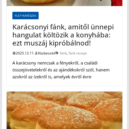
PLETYKAFÉSZEK
Karácsonyi fánk, amitől ünnepi
hangulat költözik a konyhába:
ezt muszáj kipróbálnod!
2025.12.11.
Közbeszéd
fánk
,
fánk recept
A karácsony nemcsak a fényekről, a családi
összejövetelekről és az ajándékokról szól, hanem
azokról az ízekről is, amelyek évről évre