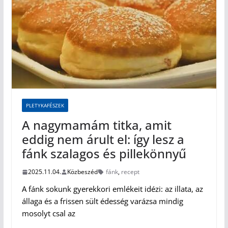
PLETYKAFÉSZEK
A nagymamám titka, amit
eddig nem árult el: így lesz a
fánk szalagos és pillekönnyű
2025.11.04.
Közbeszéd
fánk
,
recept
A fánk sokunk gyerekkori emlékeit idézi: az illata, az
állaga és a frissen sült édesség varázsa mindig
mosolyt csal az