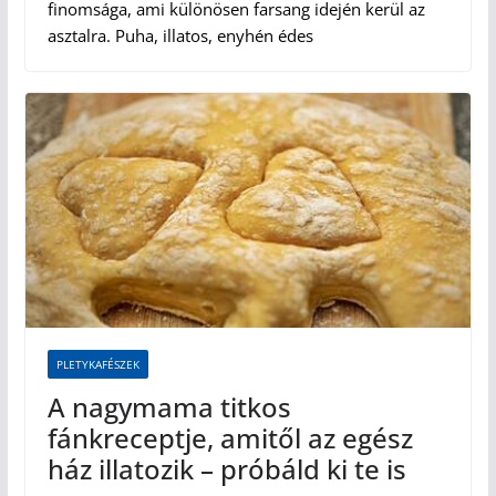
finomsága, ami különösen farsang idején kerül az
asztalra. Puha, illatos, enyhén édes
PLETYKAFÉSZEK
A nagymama titkos
fánkreceptje, amitől az egész
ház illatozik – próbáld ki te is