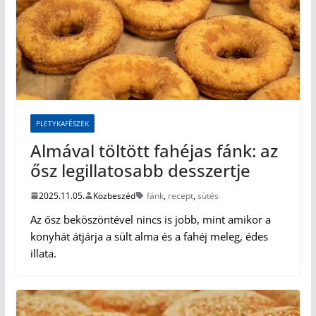
PLETYKAFÉSZEK
Almával töltött fahéjas fánk: az
ősz legillatosabb desszertje
2025.11.05.
Közbeszéd
fánk
,
recept
,
sütés
Az ősz beköszöntével nincs is jobb, mint amikor a
konyhát átjárja a sült alma és a fahéj meleg, édes
illata.