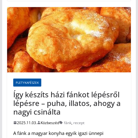
PLETYKAFÉSZEK
Így készíts házi fánkot lépésről
lépésre – puha, illatos, ahogy a
nagyi csinálta
2025.11.03.
Közbeszéd
fánk
,
recept
A fánk a magyar konyha egyik igazi ünnepi