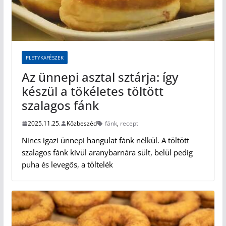
PLETYKAFÉSZEK
Az ünnepi asztal sztárja: így
készül a tökéletes töltött
szalagos fánk
2025.11.25.
Közbeszéd
fánk
,
recept
Nincs igazi ünnepi hangulat fánk nélkül. A töltött
szalagos fánk kívül aranybarnára sült, belül pedig
puha és levegős, a töltelék