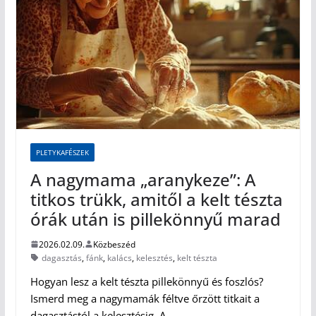
PLETYKAFÉSZEK
A nagymama „aranykeze”: A
titkos trükk, amitől a kelt tészta
órák után is pillekönnyű marad
2026.02.09.
Közbeszéd
dagasztás
,
fánk
,
kalács
,
kelesztés
,
kelt tészta
Hogyan lesz a kelt tészta pillekönnyű és foszlós?
Ismerd meg a nagymamák féltve őrzött titkait a
dagasztástól a kelesztésig. A