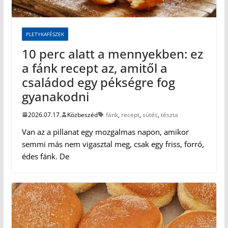
PLETYKAFÉSZEK
10 perc alatt a mennyekben: ez
a fánk recept az, amitől a
családod egy pékségre fog
gyanakodni
2026.07.17.
Közbeszéd
fánk
,
recept
,
sütés
,
tészta
Van az a pillanat egy mozgalmas napon, amikor
semmi más nem vigasztal meg, csak egy friss, forró,
édes fánk. De