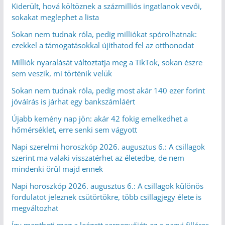
Kiderült, hová költöznek a százmilliós ingatlanok vevői,
sokakat meglephet a lista
Sokan nem tudnak róla, pedig milliókat spórolhatnak:
ezekkel a támogatásokkal újíthatod fel az otthonodat
Milliók nyaralását változtatja meg a TikTok, sokan észre
sem veszik, mi történik velük
Sokan nem tudnak róla, pedig most akár 140 ezer forint
jóváírás is járhat egy bankszámláért
Újabb kemény nap jön: akár 42 fokig emelkedhet a
hőmérséklet, erre senki sem vágyott
Napi szerelmi horoszkóp 2026. augusztus 6.: A csillagok
szerint ma valaki visszatérhet az életedbe, de nem
mindenki örül majd ennek
Napi horoszkóp 2026. augusztus 6.: A csillagok különös
fordulatot jeleznek csütörtökre, több csillagjegy élete is
megváltozhat
Így mentheti meg a leégett serpenyőjét: ez a nagyi filléres