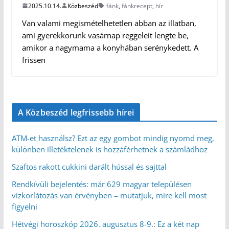
2025.10.14.
Közbeszéd
fánk
,
fánkrecept
,
hír
Van valami megismételhetetlen abban az illatban,
ami gyerekkorunk vasárnap reggeleit lengte be,
amikor a nagymama a konyhában serénykedett. A
frissen
A Közbeszéd legfrissebb hírei
ATM-et használsz? Ezt az egy gombot mindig nyomd meg,
különben illetéktelenek is hozzáférhetnek a számládhoz
Szaftos rakott cukkini darált hússal és sajttal
Rendkívüli bejelentés: már 629 magyar településen
vízkorlátozás van érvényben – mutatjuk, mire kell most
figyelni
Hétvégi horoszkóp 2026. augusztus 8-9.: Ez a két nap