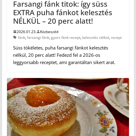
Farsangi fánk titok: így süss
EXTRA puha fánkot kelesztés
NÉLKÜL – 20 perc alatt!
2026.01.23.
Közbeszéd
fánk
,
farsangi fánk
,
gyors fánk recept
,
kelesztés nélkül
,
recept
Süss tökéletes, puha farsangi fánkot kelesztés
nélkül, 20 perc alatt! Fedezd fel a 2026-os
leggyorsabb receptet, ami garantáltan sikert arat.