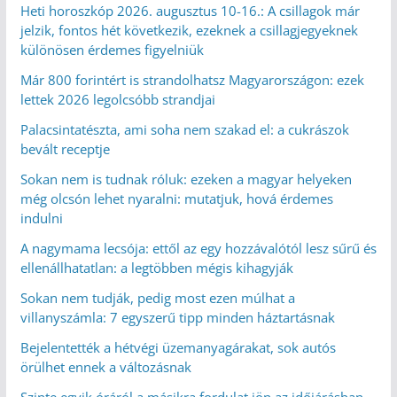
Heti horoszkóp 2026. augusztus 10-16.: A csillagok már
jelzik, fontos hét következik, ezeknek a csillagjegyeknek
különösen érdemes figyelniük
Már 800 forintért is strandolhatsz Magyarországon: ezek
lettek 2026 legolcsóbb strandjai
Palacsintatészta, ami soha nem szakad el: a cukrászok
bevált receptje
Sokan nem is tudnak róluk: ezeken a magyar helyeken
még olcsón lehet nyaralni: mutatjuk, hová érdemes
indulni
A nagymama lecsója: ettől az egy hozzávalótól lesz sűrű és
ellenállhatatlan: a legtöbben mégis kihagyják
Sokan nem tudják, pedig most ezen múlhat a
villanyszámla: 7 egyszerű tipp minden háztartásnak
Bejelentették a hétvégi üzemanyagárakat, sok autós
örülhet ennek a változásnak
Szinte egyik óráról a másikra fordulat jön az időjárásban,