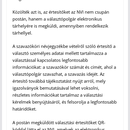
Közölték azt is, az értesítőket az NVI nem csupán
postán, hanem a választópolgár elektronikus
tárhelyére is megküldi, amennyiben rendelkezik
tárhellyel.
A szavazóköri névjegyzékbe vételről szóló értesítő a
választó személyes adatai mellett tartalmazza a
választással kapcsolatos legfontosabb
információkat: a szavazókör számát és címét, ahol a
választópolgár szavazhat, a szavazás idejét. Az
értesítő továbbá tájékoztatást nyújt arról, mely
igazolványok bemutatásával lehet voksolni,
részletes információkat tartalmaz a választási
kérelmek benyújtásáról, és felsorolja a legfontosabb
határidőket.
A postán megküldött választási értesítőket QR-
kóddal látta el az NVI, amelyek az elektronikus