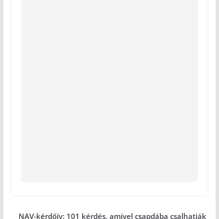
NAV-kérdőív: 101 kérdés, amivel csapdába csalhatják