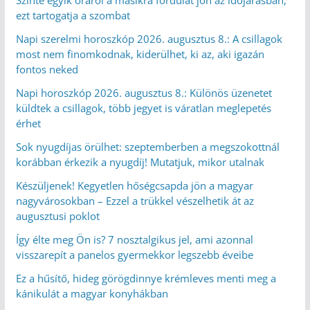
ezt tartogatja a szombat
Napi szerelmi horoszkóp 2026. augusztus 8.: A csillagok
most nem finomkodnak, kiderülhet, ki az, aki igazán
fontos neked
Napi horoszkóp 2026. augusztus 8.: Különös üzenetet
küldtek a csillagok, több jegyet is váratlan meglepetés
érhet
Sok nyugdíjas örülhet: szeptemberben a megszokottnál
korábban érkezik a nyugdíj! Mutatjuk, mikor utalnak
Készüljenek! Kegyetlen hőségcsapda jön a magyar
nagyvárosokban – Ezzel a trükkel vészelhetik át az
augusztusi poklot
Így élte meg Ön is? 7 nosztalgikus jel, ami azonnal
visszarepít a panelos gyermekkor legszebb éveibe
Ez a hűsítő, hideg görögdinnye krémleves menti meg a
kánikulát a magyar konyhákban