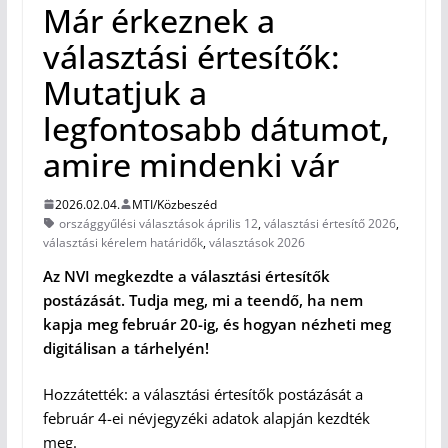
Már érkeznek a
választási értesítők:
Mutatjuk a
legfontosabb dátumot,
amire mindenki vár
2026.02.04.
MTI/Közbeszéd
országgyűlési választások április 12
,
választási értesítő 2026
,
választási kérelem határidők
,
választások 2026
Az NVI megkezdte a választási értesítők
postázását. Tudja meg, mi a teendő, ha nem
kapja meg február 20-ig, és hogyan nézheti meg
digitálisan a tárhelyén!
Hozzátették: a választási értesítők postázását a
február 4-ei névjegyzéki adatok alapján kezdték
meg.