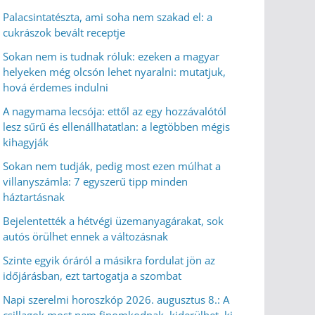
Palacsintatészta, ami soha nem szakad el: a
cukrászok bevált receptje
Sokan nem is tudnak róluk: ezeken a magyar
helyeken még olcsón lehet nyaralni: mutatjuk,
hová érdemes indulni
A nagymama lecsója: ettől az egy hozzávalótól
lesz sűrű és ellenállhatatlan: a legtöbben mégis
kihagyják
Sokan nem tudják, pedig most ezen múlhat a
villanyszámla: 7 egyszerű tipp minden
háztartásnak
Bejelentették a hétvégi üzemanyagárakat, sok
autós örülhet ennek a változásnak
Szinte egyik óráról a másikra fordulat jön az
időjárásban, ezt tartogatja a szombat
Napi szerelmi horoszkóp 2026. augusztus 8.: A