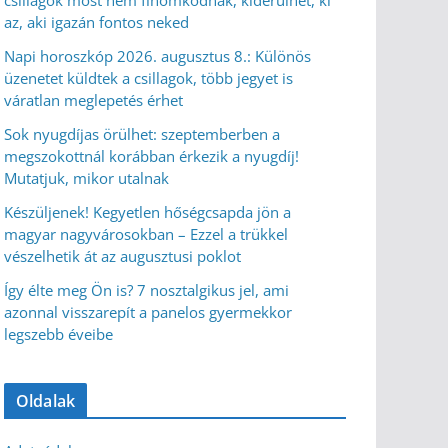
csillagok most nem finomkodnak, kiderülhet, ki
az, aki igazán fontos neked
Napi horoszkóp 2026. augusztus 8.: Különös
üzenetet küldtek a csillagok, több jegyet is
váratlan meglepetés érhet
Sok nyugdíjas örülhet: szeptemberben a
megszokottnál korábban érkezik a nyugdíj!
Mutatjuk, mikor utalnak
Készüljenek! Kegyetlen hőségcsapda jön a
magyar nagyvárosokban – Ezzel a trükkel
vészelhetik át az augusztusi poklot
Így élte meg Ön is? 7 nosztalgikus jel, ami
azonnal visszarepít a panelos gyermekkor
legszebb éveibe
Oldalak