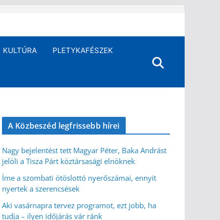
KULTÚRA
PLETYKAFÉSZEK
A Közbeszéd legfrissebb hírei
Nagy bejelentést tett Magyar Péter, Baka Andrást
jelöli a Tisza Párt köztársasági elnöknek
Íme a szombati ötöslottó nyerőszámai, ennyit
nyertek a szerencsések
Aki vasárnapra tervez programot, ezt jobb, ha
tudja – ilyen időjárás vár ránk