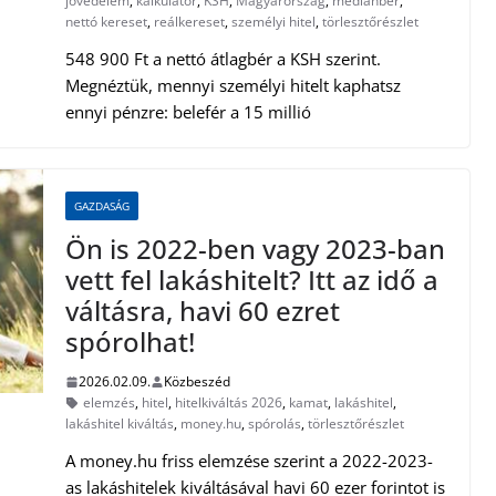
jövedelem
,
kalkulátor
,
KSH
,
Magyarország
,
mediánbér
,
nettó kereset
,
reálkereset
,
személyi hitel
,
törlesztőrészlet
548 900 Ft a nettó átlagbér a KSH szerint.
Megnéztük, mennyi személyi hitelt kaphatsz
ennyi pénzre: belefér a 15 millió
GAZDASÁG
Ön is 2022-ben vagy 2023-ban
vett fel lakáshitelt? Itt az idő a
váltásra, havi 60 ezret
spórolhat!
2026.02.09.
Közbeszéd
elemzés
,
hitel
,
hitelkiváltás 2026
,
kamat
,
lakáshitel
,
lakáshitel kiváltás
,
money.hu
,
spórolás
,
törlesztőrészlet
A money.hu friss elemzése szerint a 2022-2023-
as lakáshitelek kiváltásával havi 60 ezer forintot is