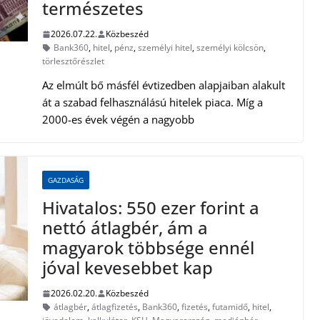
természetes
2026.07.22.
Közbeszéd
Bank360
,
hitel
,
pénz
,
személyi hitel
,
személyi kölcsön
,
törlesztőrészlet
Az elmúlt bő másfél évtizedben alapjaiban alakult
át a szabad felhasználású hitelek piaca. Míg a
2000-es évek végén a nagyobb
GAZDASÁG
Hivatalos: 550 ezer forint a
nettó átlagbér, ám a
magyarok többsége ennél
jóval kevesebbet kap
2026.02.20.
Közbeszéd
átlagbér
,
átlagfizetés
,
Bank360
,
fizetés
,
futamidő
,
hitel
,