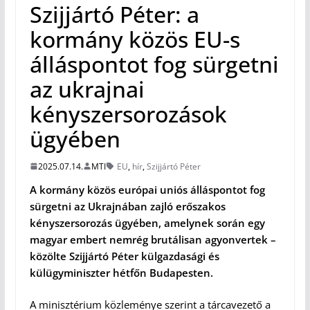
Szijjártó Péter: a
kormány közös EU-s
álláspontot fog sürgetni
az ukrajnai
kényszersorozások
ügyében
2025.07.14.
MTI
EU
,
hír
,
Szijjártó Péter
A kormány közös európai uniós álláspontot fog
sürgetni az Ukrajnában zajló erőszakos
kényszersorozás ügyében, amelynek során egy
magyar embert nemrég brutálisan agyonvertek –
közölte Szijjártó Péter külgazdasági és
külügyminiszter hétfőn Budapesten.
A minisztérium közleménye szerint a tárcavezető a