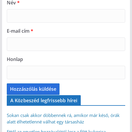
Név
*
E-mail cím
*
Honlap
A Közbeszéd legfrissebb hírei
Sokan csak akkor döbbennek rá, amikor már késő, órák
alatt élhetetlenné válhat egy társasház
Ettől az egyetlen hozzávalótól lesz a főtt kukorica