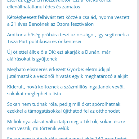
ellenállhatatlanul édes és zamatos
Kétségbeesett felhívást tett közzé a család, nyoma veszett
a 21 éves Bencének az Ozora fesztiválon
Amikor a hőség próbára teszi az országot, így segítenek a
Tisza Párt politikusai és önkéntesei
Új ötlettel állt elő a DK: ezt akarják a Dunán, már
aláírásokat is gyűjtenek
Megható elismerés érkezett Győrbe: életműdíjjal
jutalmazták a védőnői hivatás egyik meghatározó alakját
Kiderült, hová költöznek a százmilliós ingatlanok vevői,
sokakat meglephet a lista
Sokan nem tudnak róla, pedig milliókat spórolhatnak:
ezekkel a támogatásokkal újíthatod fel az otthonodat
Milliók nyaralását változtatja meg a TikTok, sokan észre
sem veszik, mi történik velük
Sokan nem tudnak róla, pedig most akár 140 ezer forint