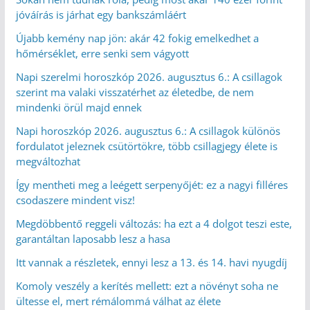
jóváírás is járhat egy bankszámláért
Újabb kemény nap jön: akár 42 fokig emelkedhet a
hőmérséklet, erre senki sem vágyott
Napi szerelmi horoszkóp 2026. augusztus 6.: A csillagok
szerint ma valaki visszatérhet az életedbe, de nem
mindenki örül majd ennek
Napi horoszkóp 2026. augusztus 6.: A csillagok különös
fordulatot jeleznek csütörtökre, több csillagjegy élete is
megváltozhat
Így mentheti meg a leégett serpenyőjét: ez a nagyi filléres
csodaszere mindent visz!
Megdöbbentő reggeli változás: ha ezt a 4 dolgot teszi este,
garantáltan laposabb lesz a hasa
Itt vannak a részletek, ennyi lesz a 13. és 14. havi nyugdíj
Komoly veszély a kerítés mellett: ezt a növényt soha ne
ültesse el, mert rémálommá válhat az élete