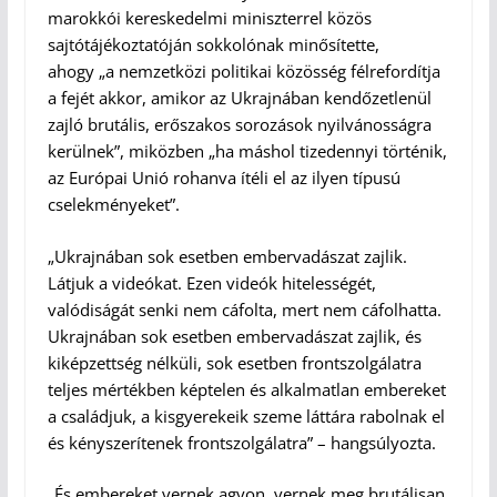
marokkói kereskedelmi miniszterrel közös
sajtótájékoztatóján sokkolónak minősítette,
ahogy „a nemzetközi politikai közösség félrefordítja
a fejét akkor, amikor az Ukrajnában kendőzetlenül
zajló brutális, erőszakos sorozások nyilvánosságra
kerülnek”, miközben „ha máshol tizedennyi történik,
az Európai Unió rohanva ítéli el az ilyen típusú
cselekményeket”.
„Ukrajnában sok esetben embervadászat zajlik.
Látjuk a videókat. Ezen videók hitelességét,
valódiságát senki nem cáfolta, mert nem cáfolhatta.
Ukrajnában sok esetben embervadászat zajlik, és
kiképzettség nélküli, sok esetben frontszolgálatra
teljes mértékben képtelen és alkalmatlan embereket
a családjuk, a kisgyerekeik szeme láttára rabolnak el
és kényszerítenek frontszolgálatra” – hangsúlyozta.
„És embereket vernek agyon, vernek meg brutálisan