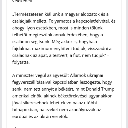
vélekedett.
„Természetesen kiállunk a magyar áldozatok és a
családjaik mellett. Folyamatos a kapcsolatfelvétel, és
ahogy ilyen esetekben, most is minden tőlünk
telhetőt megteszünk annak érdekében, hogy a
családon segítsünk. Még akkor is, hogyha a
fájdalmat maximum enyhíteni tudjuk, visszaadni a
családnak az apát, a testvért, a fiút, nem tudjuk” –
folytatta.
A miniszter végül az Egyesült Államok ukrajnai
fegyverszállításaival kapcsolatban leszögezte, hogy
senki nem tett annyit a békéért, mint Donald Trump
amerikai elnök, akinek béketörekvései ugyanakkor
jóval sikeresebbek lehettek volna az utóbbi
hónapokban, ha ezeket nem akadályozzák az
európai és az ukrán vezetők.