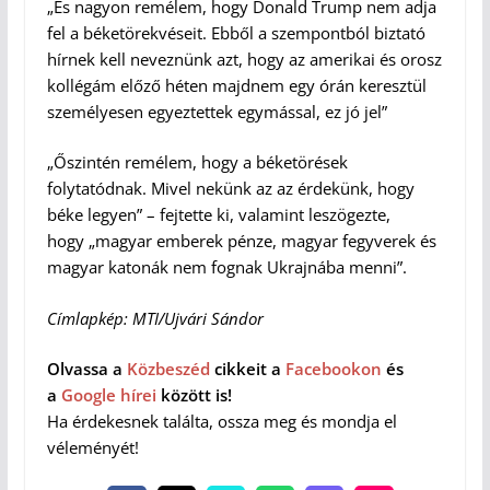
„És nagyon remélem, hogy Donald Trump nem adja
fel a béketörekvéseit. Ebből a szempontból biztató
hírnek kell neveznünk azt, hogy az amerikai és orosz
kollégám előző héten majdnem egy órán keresztül
személyesen egyeztettek egymással, ez jó jel”
„Őszintén remélem, hogy a béketörések
folytatódnak. Mivel nekünk az az érdekünk, hogy
béke legyen” – fejtette ki, valamint leszögezte,
hogy „magyar emberek pénze, magyar fegyverek és
magyar katonák nem fognak Ukrajnába menni”.
Címlapkép: MTI/Ujvári Sándor
Olvassa a
Közbeszéd
cikkeit a
Facebookon
és
a
Google hírei
között is!
Ha érdekesnek találta, ossza meg és mondja el
véleményét!