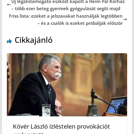
Új légzéstámogató eszközt kapott a Heim Pál Kórház
– több ezer beteg gyermek gyógyulását segíti majd
Friss lista: ezeket a jelszavakat használják legtöbben
– és a csalók is ezeket próbálják először
Cikkajánló
Kövér László ízléstelen provokációt