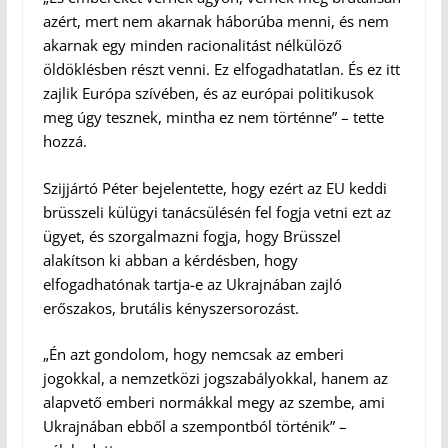
azért, mert nem akarnak háborúba menni, és nem
akarnak egy minden racionalitást nélkülöző
öldöklésben részt venni. Ez elfogadhatatlan. És ez itt
zajlik Európa szívében, és az európai politikusok
meg úgy tesznek, mintha ez nem történne” – tette
hozzá.
Szijjártó Péter bejelentette, hogy ezért az EU keddi
brüsszeli külügyi tanácsülésén fel fogja vetni ezt az
ügyet, és szorgalmazni fogja, hogy Brüsszel
alakítson ki abban a kérdésben, hogy
elfogadhatónak tartja-e az Ukrajnában zajló
erőszakos, brutális kényszersorozást.
„Én azt gondolom, hogy nemcsak az emberi
jogokkal, a nemzetközi jogszabályokkal, hanem az
alapvető emberi normákkal megy az szembe, ami
Ukrajnában ebből a szempontból történik” –