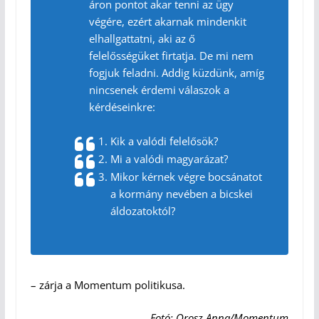
áron pontot akar tenni az ügy
végére, ezért akarnak mindenkit
elhallgattatni, aki az ő
felelősségüket firtatja. De mi nem
fogjuk feladni. Addig küzdünk, amíg
nincsenek érdemi válaszok a
kérdéseinkre:
Kik a valódi felelősök?
Mi a valódi magyarázat?
Mikor kérnek végre bocsánatot
a kormány nevében a bicskei
áldozatoktól?
– zárja a Momentum politikusa.
Fotó: Orosz Anna/Momentum