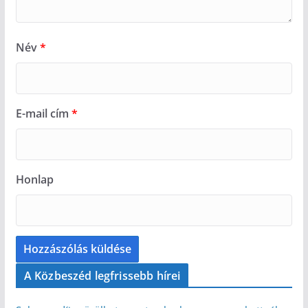
Név
*
E-mail cím
*
Honlap
A Közbeszéd legfrissebb hírei