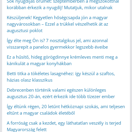
Sok nyugdíjas örülhet: szeptemberben a megszokottnál
korábban érkezik a nyugdíj! Mutatjuk, mikor utalnak
Készüljenek! Kegyetlen hőségcsapda jön a magyar
nagyvárosokban – Ezzel a trükkel vészelhetik át az
augusztusi poklot
Így élte meg Ön is? 7 nosztalgikus jel, ami azonnal
visszarepít a panelos gyermekkor legszebb éveibe
Ez a hűsítő, hideg görögdinnye krémleves menti meg a
kánikulát a magyar konyhákban
Betti titka a tökéletes lasagnéhez: így készül a szaftos,
házias olasz klasszikus
Debrecenben történik valami egészen különleges
augusztus 20-án, ezért érkezik ide több tízezer ember
Így éltünk régen, 20 letűnt hétköznapi szokás, ami teljesen
eltűnt a magyar családok életéből
A forróság csak a kezdet, egy láthatatlan veszély is terjed
Magyarország felett