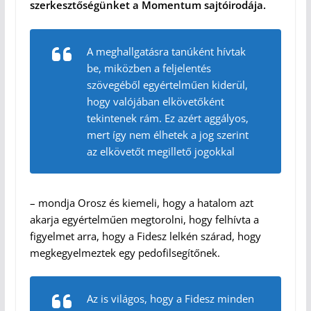
szerkesztőségünket a Momentum sajtóirodája.
A meghallgatásra tanúként hívtak
be, miközben a feljelentés
szövegéből egyértelműen kiderül,
hogy valójában elkövetőként
tekintenek rám. Ez azért aggályos,
mert így nem élhetek a jog szerint
az elkövetőt megillető jogokkal
– mondja Orosz és kiemeli, hogy a hatalom azt
akarja egyértelműen megtorolni, hogy felhívta a
figyelmet arra, hogy a Fidesz lelkén szárad, hogy
megkegyelmeztek egy pedofilsegítőnek.
Az is világos, hogy a Fidesz minden