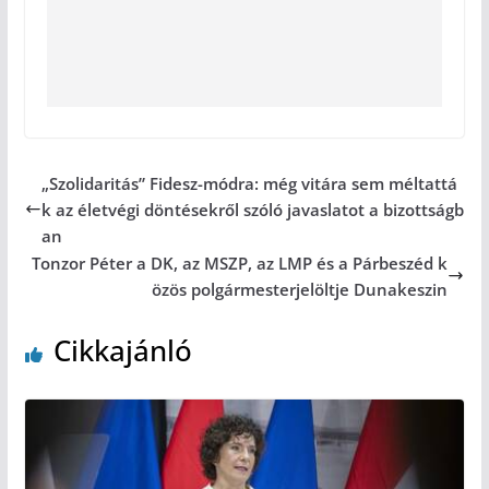
„Szolidaritás” Fidesz-módra: még vitára sem méltattá
k az életvégi döntésekről szóló javaslatot a bizottságb
an
Tonzor Péter a DK, az MSZP, az LMP és a Párbeszéd k
özös polgármesterjelöltje Dunakeszin
Cikkajánló