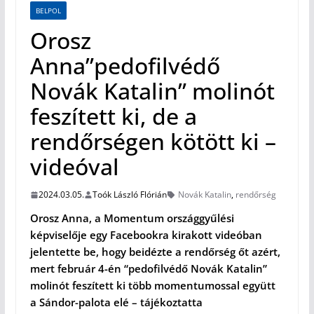
BELPOL
Orosz
Anna”pedofilvédő
Novák Katalin” molinót
feszített ki, de a
rendőrségen kötött ki –
videóval
2024.03.05.
Toók László Flórián
Novák Katalin
,
rendőrség
Orosz Anna, a Momentum országgyűlési
képviselője egy Facebookra kirakott videóban
jelentette be, hogy beidézte a rendőrség őt azért,
mert február 4-én “pedofilvédő Novák Katalin”
molinót feszített ki több momentumossal együtt
a Sándor-palota elé – tájékoztatta