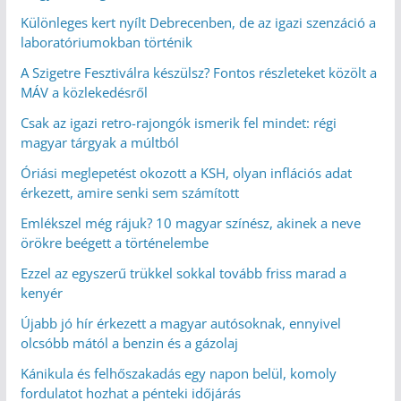
Különleges kert nyílt Debrecenben, de az igazi szenzáció a
laboratóriumokban történik
A Szigetre Fesztiválra készülsz? Fontos részleteket közölt a
MÁV a közlekedésről
Csak az igazi retro-rajongók ismerik fel mindet: régi
magyar tárgyak a múltból
Óriási meglepetést okozott a KSH, olyan inflációs adat
érkezett, amire senki sem számított
Emlékszel még rájuk? 10 magyar színész, akinek a neve
örökre beégett a történelembe
Ezzel az egyszerű trükkel sokkal tovább friss marad a
kenyér
Újabb jó hír érkezett a magyar autósoknak, ennyivel
olcsóbb mától a benzin és a gázolaj
Kánikula és felhőszakadás egy napon belül, komoly
fordulatot hozhat a pénteki időjárás