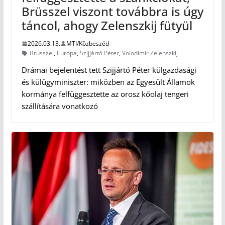
Brüsszel viszont továbbra is úgy
táncol, ahogy Zelenszkij fütyül
2026.03.13.
MTI/Közbeszéd
Brüsszel
,
Európa
,
Szijjártó Péter
,
Volodimir Zelenszkij
Drámai bejelentést tett Szijjártó Péter külgazdasági
és külügyminiszter: miközben az Egyesült Államok
kormánya felfüggesztette az orosz kőolaj tengeri
szállítására vonatkozó