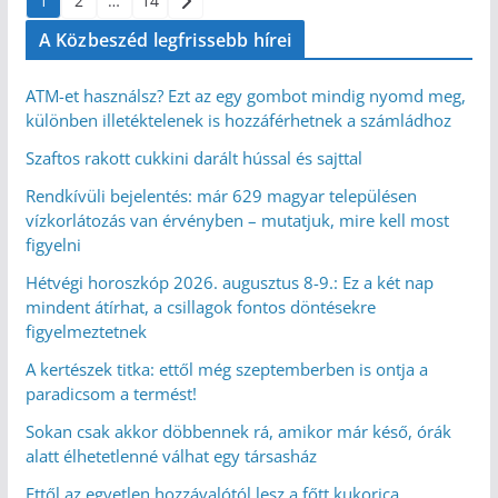
1
2
…
14
lapozása
A Közbeszéd legfrissebb hírei
ATM-et használsz? Ezt az egy gombot mindig nyomd meg,
különben illetéktelenek is hozzáférhetnek a számládhoz
Szaftos rakott cukkini darált hússal és sajttal
Rendkívüli bejelentés: már 629 magyar településen
vízkorlátozás van érvényben – mutatjuk, mire kell most
figyelni
Hétvégi horoszkóp 2026. augusztus 8-9.: Ez a két nap
mindent átírhat, a csillagok fontos döntésekre
figyelmeztetnek
A kertészek titka: ettől még szeptemberben is ontja a
paradicsom a termést!
Sokan csak akkor döbbennek rá, amikor már késő, órák
alatt élhetetlenné válhat egy társasház
Ettől az egyetlen hozzávalótól lesz a főtt kukorica