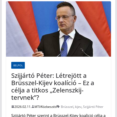
BELPOL
Szijjártó Péter: Létrejött a
Brüsszel-Kijev koalíció – Ez a
célja a titkos „Zelenszkij-
tervnek”?
2026.02.11.
MTI/Közbeszéd
Brüsszel
,
kijev
,
Szijjártó Péter
Szijjártó Péter szerint a Brüsszel-Kijev koalíció célja a