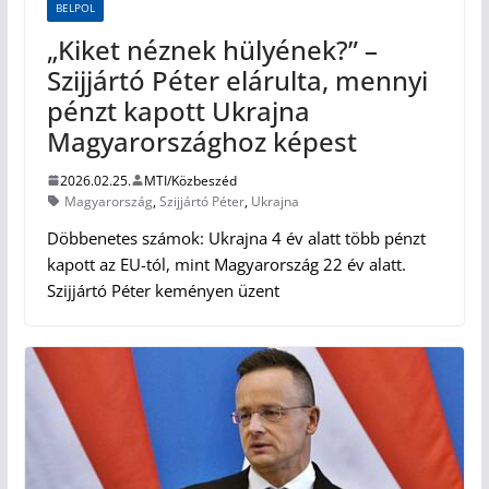
BELPOL
„Kiket néznek hülyének?” –
Szijjártó Péter elárulta, mennyi
pénzt kapott Ukrajna
Magyarországhoz képest
2026.02.25.
MTI/Közbeszéd
Magyarország
,
Szijjártó Péter
,
Ukrajna
Döbbenetes számok: Ukrajna 4 év alatt több pénzt
kapott az EU-tól, mint Magyarország 22 év alatt.
Szijjártó Péter keményen üzent