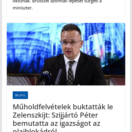
okoznak. Brüsszel azonnali lépését sürgeti a
miniszter.
BELPOL
Műholdfelvételek buktatták le
Zelenszkijt: Szijjártó Péter
bemutatta az igazságot az
olajblokádról