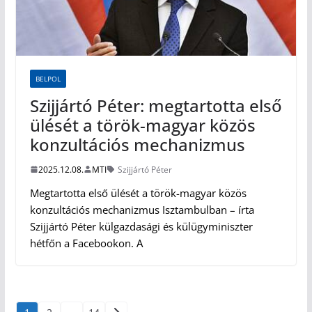
BELPOL
Szijjártó Péter: megtartotta első
ülését a török-magyar közös
konzultációs mechanizmus
2025.12.08.
MTI
Szijjártó Péter
Megtartotta első ülését a török-magyar közös
konzultációs mechanizmus Isztambulban – írta
Szijjártó Péter külgazdasági és külügyminiszter
hétfőn a Facebookon. A
Bejegyzések