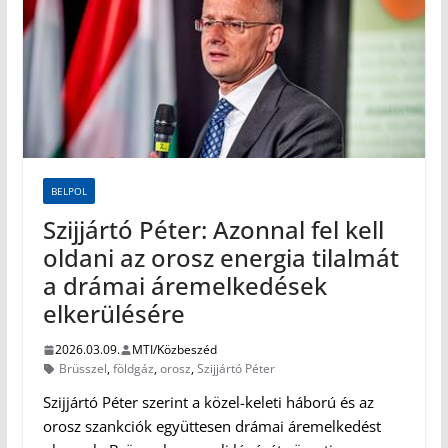
BELPOL
Szijjártó Péter: Azonnal fel kell
oldani az orosz energia tilalmát
a drámai áremelkedések
elkerülésére
2026.03.09.
MTI/Közbeszéd
Brüsszel
,
földgáz
,
orosz
,
Szijjártó Péter
Szijjártó Péter szerint a közel-keleti háború és az
orosz szankciók együttesen drámai áremelkedést