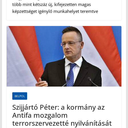
több mint kétszáz új, kifejezetten magas
képzettséget igénylő munkahelyet teremtve
BELPOL
Szijjártó Péter: a kormány az
Antifa mozgalom
terrorszervezetté nyilvánítását