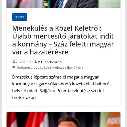
BELPOL
Menekülés a Közel-Keletről:
Újabb mentesítő járatokat indít
a kormány – Száz feletti magyar
vár a hazatérésre
2026.03.11.
MTI/Közbeszéd
Budapest
,
dubaj
,
közel-kelet
,
Szijjártó Péter
Drasztikus lépésre szánta el magát a magyar
kormány az egyre súlyosbodó közel-keleti háborús
helyzet miatt: Szijjártó Péter bejelentése szerint
csütörtökön