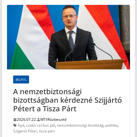
BELPOL
A nemzetbiztonsági
bizottságban kérdezné Szijjártó
Pétert a Tisza Párt
2026.07.22.
MTI/Közbeszéd
byd
,
czakó czirbus pál
,
nemzetbiztonsági bizottság
,
politika
,
Szijjártó Péter
,
tisza párt