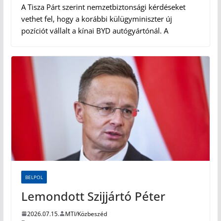
A Tisza Párt szerint nemzetbiztonsági kérdéseket
vethet fel, hogy a korábbi külügyminiszter új
pozíciót vállalt a kínai BYD autógyártónál. A
BELPOL
Lemondott Szijjártó Péter
2026.07.15.
MTI/Közbeszéd