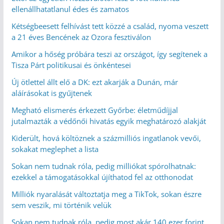
ellenállhatatlanul édes és zamatos
Kétségbeesett felhívást tett közzé a család, nyoma veszett
a 21 éves Bencének az Ozora fesztiválon
Amikor a hőség próbára teszi az országot, így segítenek a
Tisza Párt politikusai és önkéntesei
Új ötlettel állt elő a DK: ezt akarják a Dunán, már
aláírásokat is gyűjtenek
Megható elismerés érkezett Győrbe: életműdíjjal
jutalmazták a védőnői hivatás egyik meghatározó alakját
Kiderült, hová költöznek a százmilliós ingatlanok vevői,
sokakat meglephet a lista
Sokan nem tudnak róla, pedig milliókat spórolhatnak:
ezekkel a támogatásokkal újíthatod fel az otthonodat
Milliók nyaralását változtatja meg a TikTok, sokan észre
sem veszik, mi történik velük
Sokan nem tudnak róla, pedig most akár 140 ezer forint