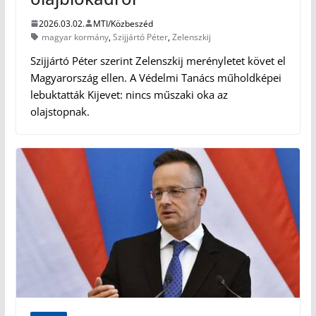
2026.03.02.
MTI/Közbeszéd
magyar kormány
,
Szijjártó Péter
,
Zelenszkij
Szijjártó Péter szerint Zelenszkij merényletet követ el
Magyarország ellen. A Védelmi Tanács műholdképei
lebuktatták Kijevet: nincs műszaki oka az
olajstopnak.