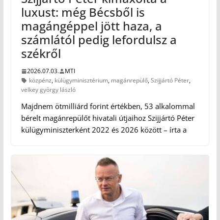
luxust: még Bécsből is
magángéppel jött haza, a
számlától pedig lefordulsz a
székről
2026.07.03.
MTI
közpénz
,
külügyminisztérium
,
magánrepülő
,
Szijjártó Péter
,
velkey györgy lászló
Majdnem ötmilliárd forint értékben, 53 alkalommal
bérelt magánrepülőt hivatali útjaihoz Szijjártó Péter
külügyminiszterként 2022 és 2026 között – írta a