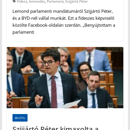
Fidesz
,
lemondás
,
Parlament
,
Szijjártó Péter
Lemond parlamenti mandátumáról Szijjártó Péter,
és a BYD-nél vállal munkát. Ezt a fideszes képviselő
közölte Facebook-oldalán szerdán. „Benyújtottam a
parlamenti
BELPOL
Szijjártó Péter kimaxolta a