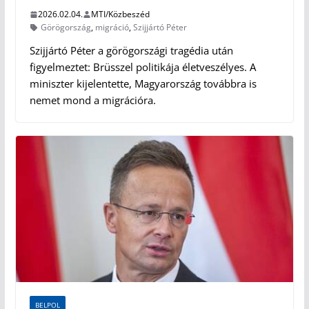
2026.02.04.
MTI/Közbeszéd
Görögország
,
migráció
,
Szijjártó Péter
Szijjártó Péter a görögországi tragédia után
figyelmeztet: Brüsszel politikája életveszélyes. A
miniszter kijelentette, Magyarország továbbra is
nemet mond a migrációra.
BELPOL