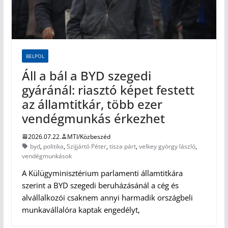
BELPOL
Áll a bál a BYD szegedi
gyáránál: riasztó képet festett
az államtitkár, több ezer
vendégmunkás érkezhet
2026.07.22.
MTI/Közbeszéd
byd
,
politika
,
Szijjártó Péter
,
tisza párt
,
velkey györgy lászló
,
vendégmunkások
A Külügyminisztérium parlamenti államtitkára
szerint a BYD szegedi beruházásánál a cég és
alvállalkozói csaknem annyi harmadik országbeli
munkavállalóra kaptak engedélyt,