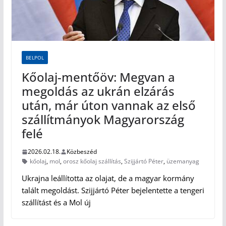
BELPOL
Kőolaj-mentőöv: Megvan a
megoldás az ukrán elzárás
után, már úton vannak az első
szállítmányok Magyarország
felé
2026.02.18.
Közbeszéd
kőolaj
,
mol
,
orosz kőolaj szállítás
,
Szijjártó Péter
,
üzemanyag
Ukrajna leállította az olajat, de a magyar kormány
talált megoldást. Szijjártó Péter bejelentette a tengeri
szállítást és a Mol új