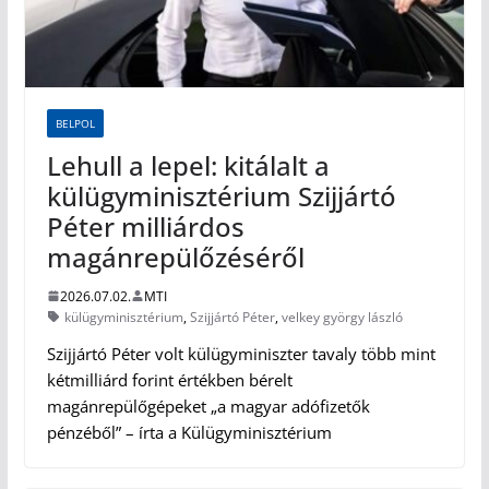
BELPOL
Lehull a lepel: kitálalt a
külügyminisztérium Szijjártó
Péter milliárdos
magánrepülőzéséről
2026.07.02.
MTI
külügyminisztérium
,
Szijjártó Péter
,
velkey györgy lászló
Szijjártó Péter volt külügyminiszter tavaly több mint
kétmilliárd forint értékben bérelt
magánrepülőgépeket „a magyar adófizetők
pénzéből” – írta a Külügyminisztérium