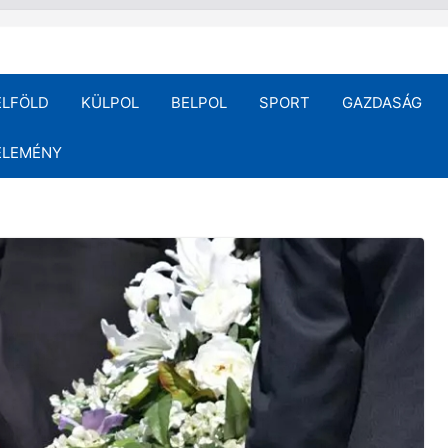
ELFÖLD
KÜLPOL
BELPOL
SPORT
GAZDASÁG
ÉLEMÉNY