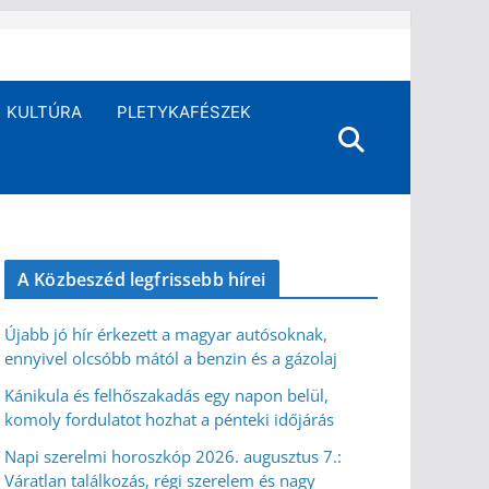
KULTÚRA
PLETYKAFÉSZEK
A Közbeszéd legfrissebb hírei
Újabb jó hír érkezett a magyar autósoknak,
ennyivel olcsóbb mától a benzin és a gázolaj
Kánikula és felhőszakadás egy napon belül,
komoly fordulatot hozhat a pénteki időjárás
Napi szerelmi horoszkóp 2026. augusztus 7.:
Váratlan találkozás, régi szerelem és nagy