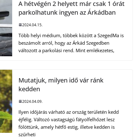
A hétvégén 2 helyett már csak 1 órát
parkolhatunk ingyen az Árkádban
2024.04.15.
Több helyi médium, többek között a SzegedMa is
beszámolt arról, hogy az Árkád Szegedben
változott a parkolási rend. Mint emlékezetes,
Mutatjuk, milyen idő vár ránk
kedden
2024.04.09.
Ilyen időjárás várható az ország területén kedd
éjfélig. Változó vastagságú fátyolfelhőzet lesz
fölöttünk, amely hétfő estig, illetve kedden is
szűrheti