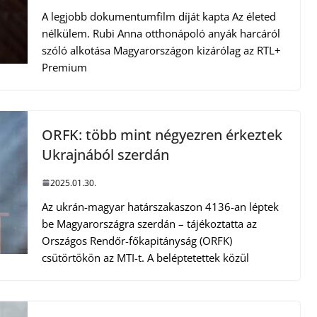
A legjobb dokumentumfilm díját kapta Az életed
nélkülem. Rubi Anna otthonápoló anyák harcáról
szóló alkotása Magyarországon kizárólag az RTL+
Premium
ORFK: több mint négyezren érkeztek
Ukrajnából szerdán
2025.01.30.
Az ukrán-magyar határszakaszon 4136-an léptek
be Magyarországra szerdán – tájékoztatta az
Országos Rendőr-főkapitányság (ORFK)
csütörtökön az MTI-t. A beléptetettek közül