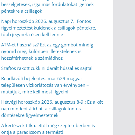
beszélgetések, izgalmas fordulatokat ígérnek
péntekre a csillagok
Napi horoszkóp 2026. augusztus 7.: Fontos
figyelmeztetést küldenek a csillagok péntekre,
több jegynek résen kell lennie
ATM-et használsz? Ezt az egy gombot mindig
nyomd meg, különben illetéktelenek is
hozzáférhetnek a számládhoz
Szaftos rakott cukkini darált hússal és sajttal
Rendkívüli bejelentés: már 629 magyar
településen vízkorlátozás van érvényben –
mutatjuk, mire kell most figyelni
Hétvégi horoszkóp 2026. augusztus 8-9.: Ez a két
nap mindent átírhat, a csillagok fontos
döntésekre figyelmeztetnek
A kertészek titka: ettől még szeptemberben is
ontja a paradicsom a termést!