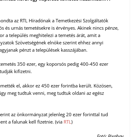
 mondta az RTL Híradónak a Temetkezési Szolgáltatók
s és urnás temetésekre is érvényes. Akinek nincs pénze,
or a település meghitelezi a temetés árát, amit a
yzatok Szövetségének elnöke szerint ehhez annyi
agyjanak pénzt a települések kasszájában.
 temetés 350 ezer, egy koporsós pedig 400-450 ezer
udják kifizetni.
mették el, akkor ez 450 ezer forintba került. Közösen,
gy meg tudtuk venni, meg tudtuk oldani az egész
rint az önkormányzat jelenleg 20 ezer forinttal tud
t a falunak kell fizetnie. (via
RTL
)
Fotó: Pixabay