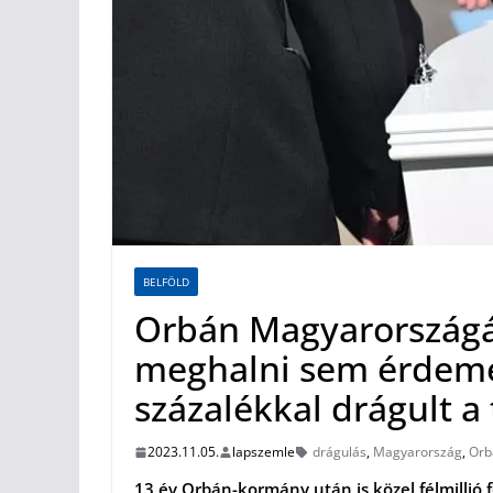
BELFÖLD
Orbán Magyarországá
meghalni sem érdemes
százalékkal drágult a
2023.11.05.
lapszemle
drágulás
,
Magyarország
,
Orb
13 év Orbán-kormány után is közel félmillió