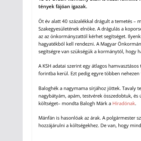
tények fájóan igazak.
Öt év alatt 40 százalékkal drágult a temetés –
Szakegyesületének elnöke. A drágulás a koporsó
az az önkormányzattól kérhet segítséget. Ilyenk
hagyatékból kell rendezni. A Magyar Önkormán
segítségre van szükségük a kormánytól, hogy h
A KSH adatai szerint egy átlagos hamvasztásos
forintba kerül. Ezt pedig egyre többen nehezen t
Baloghék a nagymama sírjához jöttek. Tavaly te
nagybátyám, apám, testvérek összedobtuk, és ú
költséget– mondta Balogh Márk a
Híradónak
.
Mánfán is hasonlóak az árak. A polgármester sze
hozzájárulni a költségekhez. De van, hogy minden