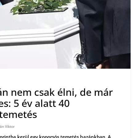
n nem csak élni, de már
: 5 év alatt 40
 temetés
án Viktor
 forintba kerül egy koporsós temetés hazánkban. A