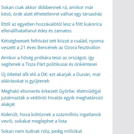
Sokan csak akkor döbbennek rá, amikor már
késő, órák alatt élhetetlenné válhat egy társasház
Ettől az egyetlen hozzávalótól lesz a főtt kukorica
ellenállhatatlanul édes és zamatos
Kétségbeesett felhívást tett közzé a család, nyoma
veszett a 21 éves Bencének az Ozora fesztiválon
Amikor a hőség próbára teszi az országot, így
segítenek a Tisza Párt politikusai és önkéntesei
Új ötlettel állt elő a DK: ezt akarják a Dunán, már
aláírásokat is gyűjtenek
Megható elismerés érkezett Győrbe: életműdíjjal
jutalmazták a védőnői hivatás egyik meghatározó
alakját
Kiderült, hová költöznek a százmilliós ingatlanok
vevői, sokakat meglephet a lista
Sokan nem tudnak róla, pedig milliókat