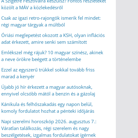
A Szigetre Fesztiválra készülsz? Fontos részleteket
közölt a MÁV a közlekedésről
Csak az igazi retro-rajongók ismerik fel mindet:
régi magyar tárgyak a múltból
Óriási meglepetést okozott a KSH, olyan inflációs
adat érkezett, amire senki sem számított
Emlékszel még rájuk? 10 magyar színész, akinek
a neve örökre beégett a történelembe
Ezzel az egyszerű trükkel sokkal tovább friss
marad a kenyér
Újabb jó hír érkezett a magyar autósoknak,
ennyivel olcsóbb mától a benzin és a gázolaj
Kánikula és felhőszakadás egy napon belül,
komoly fordulatot hozhat a pénteki időjárás
Napi szerelmi horoszkóp 2026. augusztus 7.:
Váratlan találkozás, régi szerelem és nagy
beszélgetések, izgalmas fordulatokat ígérnek