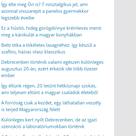
Így élte meg Ön is? 7 nosztalgikus jel, ami
azonnal visszarepít a panelos gyermekkor
legszebb éveibe
Ez a hűsítő, hideg görögdinnye krémleves menti
meg a kánikulát a magyar konyhákban
Betti titka a tökéletes lasagnéhez: így készül a
szaftos, házias olasz klasszikus
Debrecenben történik valami egészen különleges
augusztus 20-án, ezért érkezik ide több tízezer
ember
Így éltünk régen, 20 letűnt hétköznapi szokás,
ami teljesen eltűnt a magyar családok életéből
A forróság csak a kezdet, egy láthatatlan veszély
is terjed Magyarország felett
Különleges kert nyílt Debrecenben, de az igazi
szenzáció a laboratóriumokban történik