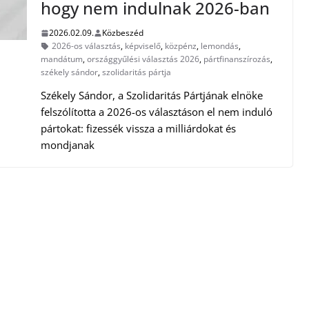
hogy nem indulnak 2026-ban
2026.02.09.
Közbeszéd
2026-os választás
,
képviselő
,
közpénz
,
lemondás
,
mandátum
,
országgyűlési választás 2026
,
pártfinanszírozás
,
székely sándor
,
szolidaritás pártja
Székely Sándor, a Szolidaritás Pártjának elnöke
felszólította a 2026-os választáson el nem induló
pártokat: fizessék vissza a milliárdokat és
mondjanak