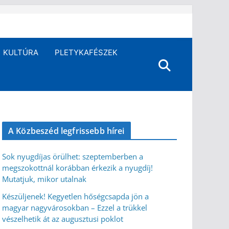
KULTÚRA
PLETYKAFÉSZEK
A Közbeszéd legfrissebb hírei
Sok nyugdíjas örülhet: szeptemberben a
megszokottnál korábban érkezik a nyugdíj!
Mutatjuk, mikor utalnak
Készüljenek! Kegyetlen hőségcsapda jön a
magyar nagyvárosokban – Ezzel a trükkel
vészelhetik át az augusztusi poklot