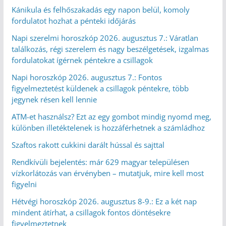
Kánikula és felhőszakadás egy napon belül, komoly
fordulatot hozhat a pénteki időjárás
Napi szerelmi horoszkóp 2026. augusztus 7.: Váratlan
találkozás, régi szerelem és nagy beszélgetések, izgalmas
fordulatokat ígérnek péntekre a csillagok
Napi horoszkóp 2026. augusztus 7.: Fontos
figyelmeztetést küldenek a csillagok péntekre, több
jegynek résen kell lennie
ATM-et használsz? Ezt az egy gombot mindig nyomd meg,
különben illetéktelenek is hozzáférhetnek a számládhoz
Szaftos rakott cukkini darált hússal és sajttal
Rendkívüli bejelentés: már 629 magyar településen
vízkorlátozás van érvényben – mutatjuk, mire kell most
figyelni
Hétvégi horoszkóp 2026. augusztus 8-9.: Ez a két nap
mindent átírhat, a csillagok fontos döntésekre
figyelmeztetnek