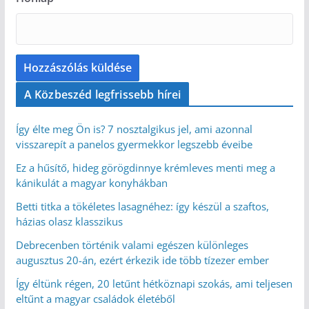
A Közbeszéd legfrissebb hírei
Így élte meg Ön is? 7 nosztalgikus jel, ami azonnal
visszarepít a panelos gyermekkor legszebb éveibe
Ez a hűsítő, hideg görögdinnye krémleves menti meg a
kánikulát a magyar konyhákban
Betti titka a tökéletes lasagnéhez: így készül a szaftos,
házias olasz klasszikus
Debrecenben történik valami egészen különleges
augusztus 20-án, ezért érkezik ide több tízezer ember
Így éltünk régen, 20 letűnt hétköznapi szokás, ami teljesen
eltűnt a magyar családok életéből