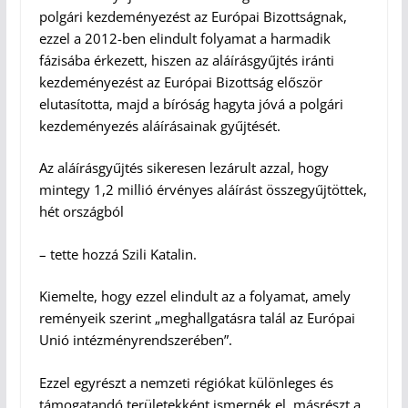
polgári kezdeményezést az Európai Bizottságnak,
ezzel a 2012-ben elindult folyamat a harmadik
fázisába érkezett, hiszen az aláírásgyűjtés iránti
kezdeményezést az Európai Bizottság először
elutasította, majd a bíróság hagyta jóvá a polgári
kezdeményezés aláírásainak gyűjtését.
Az aláírásgyűjtés sikeresen lezárult azzal, hogy
mintegy 1,2 millió érvényes aláírást összegyűjtöttek,
hét országból
– tette hozzá Szili Katalin.
Kiemelte, hogy ezzel elindult az a folyamat, amely
reményeik szerint „meghallgatásra talál az Európai
Unió intézményrendszerében”.
Ezzel egyrészt a nemzeti régiókat különleges és
támogatandó területekként ismernék el, másrészt a