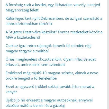
A forróság csak a kezdet, egy láthatatlan veszély is terjed
Magyarország felett
Különleges kert nyílt Debrecenben, de az igazi szenzáció a
laboratóriumokban történik
A Szigetre Fesztiválra készülsz? Fontos részleteket közölt a
MÁV a közlekedésről
Csak az igazi retro-rajongók ismerik fel mindet: régi
magyar tárgyak a múltból
Óriási meglepetést okozott a KSH, olyan inflációs adat
érkezett, amire senki sem számított
Emlékszel még rájuk? 10 magyar színész, akinek a neve
örökre beégett a történelembe
Ezzel az egyszerű trükkel sokkal tovább friss marad a
kenyér
Újabb jó hír érkezett a magyar autósoknak, ennyivel
olcsóbb mától a benzin és a gázolaj