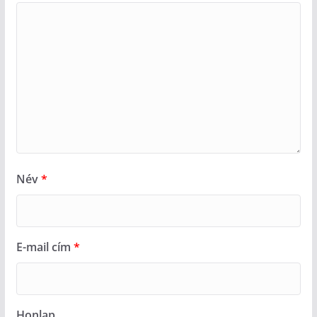
Név
*
E-mail cím
*
Honlap