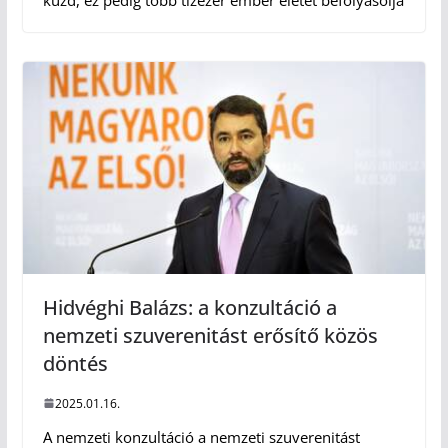
küzd, ez pedig több tízezer ember életét befolyásolja
Hidvéghi Balázs: a konzultáció a
nemzeti szuverenitást erősítő közös
döntés
2025.01.16.
A nemzeti konzultáció a nemzeti szuverenitást