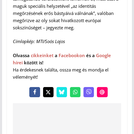
maguk speciális helyzetével „az identitás
megőrzésének erős bástyáivá válnának”, valóban
megőrizve az oly sokat hivatkozott európai
sokszínűséget – jegyezte meg.
Címlapkép: MTI/Soós Lajos
Olvassa
cikkeinket
a
Facebookon
és a
Google
hírei
között is!
Ha érdekesnek találta, ossza meg és mondja el
véleményét!