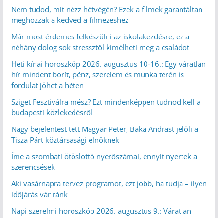
Nem tudod, mit nézz hétvégén? Ezek a filmek garantáltan
meghozzák a kedved a filmezéshez
Már most érdemes felkészülni az iskolakezdésre, ez a
néhány dolog sok stressztől kímélheti meg a családot
Heti kínai horoszkóp 2026. augusztus 10-16.: Egy váratlan
hír mindent borít, pénz, szerelem és munka terén is
fordulat jöhet a héten
Sziget Fesztiválra mész? Ezt mindenképpen tudnod kell a
budapesti közlekedésről
Nagy bejelentést tett Magyar Péter, Baka Andrást jelöli a
Tisza Párt köztársasági elnöknek
Íme a szombati ötöslottó nyerőszámai, ennyit nyertek a
szerencsések
Aki vasárnapra tervez programot, ezt jobb, ha tudja – ilyen
időjárás vár ránk
Napi szerelmi horoszkóp 2026. augusztus 9.: Váratlan