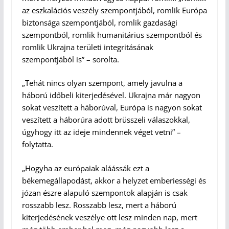
az eszkalációs veszély szempontjából, romlik Európa
biztonsága szempontjából, romlik gazdasági
szempontból, romlik humanitárius szempontból és
romlik Ukrajna területi integritásának
szempontjából is” – sorolta.
„Tehát nincs olyan szempont, amely javulna a
háború időbeli kiterjedésével. Ukrajna már nagyon
sokat veszített a háborúval, Európa is nagyon sokat
veszített a háborúra adott brüsszeli válaszokkal,
úgyhogy itt az ideje mindennek véget vetni” –
folytatta.
„Hogyha az európaiak aláássák ezt a
békemegállapodást, akkor a helyzet emberiességi és
józan észre alapuló szempontok alapján is csak
rosszabb lesz. Rosszabb lesz, mert a háború
kiterjedésének veszélye ott lesz minden nap, mert