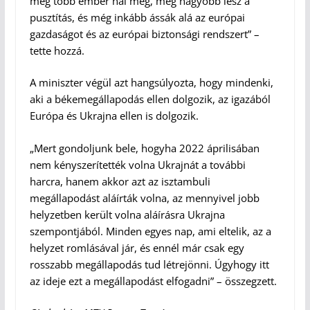
még több ember hal meg, még nagyobb lesz a
pusztítás, és még inkább ássák alá az európai
gazdaságot és az európai biztonsági rendszert” –
tette hozzá.
A miniszter végül azt hangsúlyozta, hogy mindenki,
aki a békemegállapodás ellen dolgozik, az igazából
Európa és Ukrajna ellen is dolgozik.
„Mert gondoljunk bele, hogyha 2022 áprilisában
nem kényszerítették volna Ukrajnát a további
harcra, hanem akkor azt az isztambuli
megállapodást aláírták volna, az mennyivel jobb
helyzetben került volna aláírásra Ukrajna
szempontjából. Minden egyes nap, ami eltelik, az a
helyzet romlásával jár, és ennél már csak egy
rosszabb megállapodás tud létrejönni. Úgyhogy itt
az ideje ezt a megállapodást elfogadni” – összegzett.