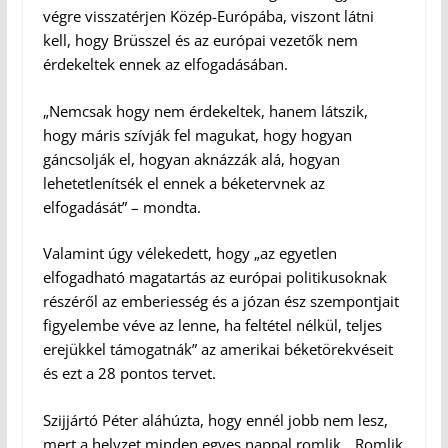
végre visszatérjen Közép-Európába, viszont látni
kell, hogy Brüsszel és az európai vezetők nem
érdekeltek ennek az elfogadásában.
„Nemcsak hogy nem érdekeltek, hanem látszik,
hogy máris szívják fel magukat, hogy hogyan
gáncsolják el, hogyan aknázzák alá, hogyan
lehetetlenítsék el ennek a béketervnek az
elfogadását” – mondta.
Valamint úgy vélekedett, hogy „az egyetlen
elfogadható magatartás az európai politikusoknak
részéről az emberiesség és a józan ész szempontjait
figyelembe véve az lenne, ha feltétel nélkül, teljes
erejükkel támogatnák” az amerikai béketörekvéseit
és ezt a 28 pontos tervet.
Szijjártó Péter aláhúzta, hogy ennél jobb nem lesz,
mert a helyzet minden egyes nappal romlik. „Romlik