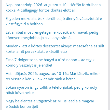
Napi horoszkóp 2026. augusztus 10.: Hétfőn fordulhat a
kocka, 4 csillagjegy fontos döntés előtt áll
Egyetlen mozdulat és kiderülhet, jó dinnyét választottál-e
– ezt figyeld a boltban
Ezt a hibát most rengetegen elkövetik a klímával, pedig
könnyen megdobhatja a villanyszámlát
Mindenki ezt a körtés desszertet akarja: mézes-fahéjas sült
körte, amit percek alatt elkészíthetsz
Ezt a 7 dolgot soha ne hagyd a tűző napon – az egyik
komoly veszélyt is jelenthet
Heti időjárás 2026. augusztus 10-16.: Már látszik, mikor
tér vissza a kánikula – ez vár ránk a héten
Sokan nyáron is így töltik a telefonjukat, pedig komoly
hibát követnek el
Nagy bejelentés a Szigetről: az M1 is leadja a magyar
előadók koncertjeit