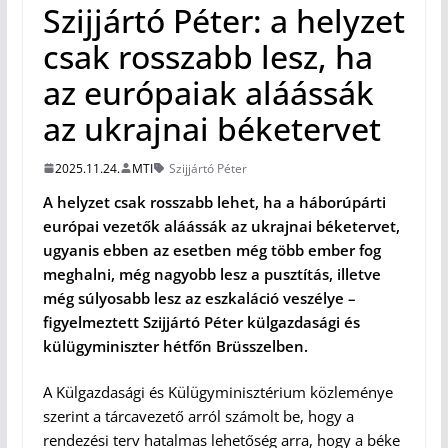
Szijjártó Péter: a helyzet
csak rosszabb lesz, ha
az európaiak aláássák
az ukrajnai béketervet
2025.11.24.
MTI
Szijjártó Péter
A helyzet csak rosszabb lehet, ha a háborúpárti
európai vezetők aláássák az ukrajnai béketervet,
ugyanis ebben az esetben még több ember fog
meghalni, még nagyobb lesz a pusztítás, illetve
még súlyosabb lesz az eszkaláció veszélye –
figyelmeztett Szijjártó Péter külgazdasági és
külügyminiszter hétfőn Brüsszelben.
A Külgazdasági és Külügyminisztérium közleménye
szerint a tárcavezető arról számolt be, hogy a
rendezési terv hatalmas lehetőség arra, hogy a béke