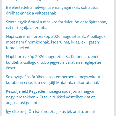
Bejelentették a hétvégi üzemanyagárakat, sok autós
örülhet ennek a változásnak
Szinte egyik óráról a másikra fordulat jön az időjárásban,
ezt tartogatja a szombat
Napi szerelmi horoszkóp 2026. augusztus 8.: A csillagok
most nem finomkodnak, kiderülhet, ki az, aki igazán
fontos neked
Napi horoszkóp 2026. augusztus 8.: Különös üzenetet
küldtek a csillagok, több jegyet is váratlan meglepetés
érhet
Sok nyugdíjas örülhet: szeptemberben a megszokottnál
korábban érkezik a nyugdíj! Mutatjuk, mikor utalnak
Készüljenek! Kegyetlen hőségcsapda jön a magyar
nagyvárosokban – Ezzel a trükkel vészelhetik át az
augusztusi poklot
Így élte meg Ön is? 7 nosztalgikus jel, ami azonnal