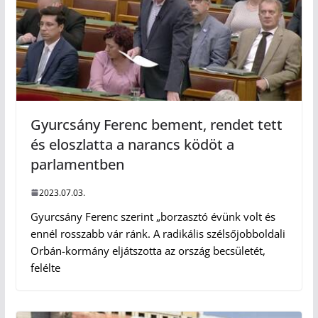
Gyurcsány Ferenc bement, rendet tett
és eloszlatta a narancs ködöt a
parlamentben
2023.07.03.
Gyurcsány Ferenc szerint „borzasztó évünk volt és
ennél rosszabb vár ránk. A radikális szélsőjobboldali
Orbán-kormány eljátszotta az ország becsületét,
felélte