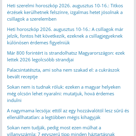
Heti szerelmi horoszkóp 2026. augusztus 10-16.: Titkos
érzések kerülhetnek felszínre, izgalmas hetet jósolnak a
csillagok a szerelemben
Heti horoszkóp 2026. augusztus 10-16.: A csillagok már
jelzik, fontos hét következik, ezeknek a csillagjegyeknek
különösen érdemes figyelniük
Már 800 forintért is strandolhatsz Magyarországon: ezek
lettek 2026 legolcsóbb strandjai
Palacsintatészta, ami soha nem szakad el: a cukrászok
bevált receptje
Sokan nem is tudnak róluk: ezeken a magyar helyeken
még olcsón lehet nyaralni: mutatjuk, hová érdemes
indulni
A nagymama lecsója: ettől az egy hozzávalótól lesz sűrű és
ellenállhatatlan: a legtöbben mégis kihagyják
Sokan nem tudják, pedig most ezen múlhat a
villanyszámla: 7 egyszerű tipp minden háztartásnak