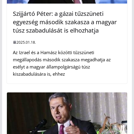
Szijjártó Péter: a gázai tűzszüneti
egyezség második szakasza a magyar
túsz szabadulását is elhozhatja
2025.01.18.
Az Izrael és a Hamász közötti tűzszüneti
megállapodás második szakasza megadhatja az
esélyt a magyar állampolgárságú túsz
kiszabadulására is, ehhez