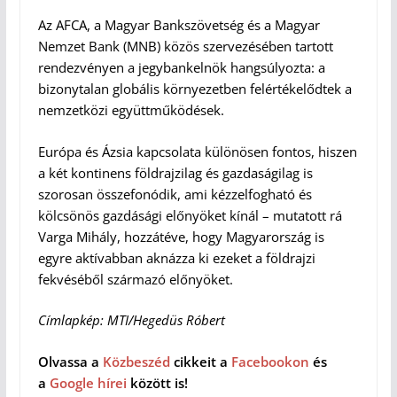
Az AFCA, a Magyar Bankszövetség és a Magyar
Nemzet Bank (MNB) közös szervezésében tartott
rendezvényen a jegybankelnök hangsúlyozta: a
bizonytalan globális környezetben felértékelődtek a
nemzetközi együttműködések.
Európa és Ázsia kapcsolata különösen fontos, hiszen
a két kontinens földrajzilag és gazdaságilag is
szorosan összefonódik, ami kézzelfogható és
kölcsönös gazdásági előnyöket kínál – mutatott rá
Varga Mihály, hozzátéve, hogy Magyarország is
egyre aktívabban aknázza ki ezeket a földrajzi
fekvéséből származó előnyöket.
Címlapkép: MTI/Hegedüs Róbert
Olvassa a
Közbeszéd
cikkeit a
Facebookon
és
a
Google hírei
között is!