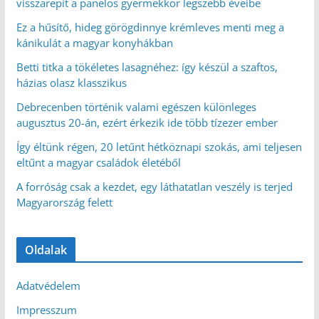
visszarepít a panelos gyermekkor legszebb éveibe
Ez a hűsítő, hideg görögdinnye krémleves menti meg a
kánikulát a magyar konyhákban
Betti titka a tökéletes lasagnéhez: így készül a szaftos,
házias olasz klasszikus
Debrecenben történik valami egészen különleges
augusztus 20-án, ezért érkezik ide több tízezer ember
Így éltünk régen, 20 letűnt hétköznapi szokás, ami teljesen
eltűnt a magyar családok életéből
A forróság csak a kezdet, egy láthatatlan veszély is terjed
Magyarország felett
Oldalak
Adatvédelem
Impresszum