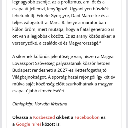
legnagyobb zsenije, az a profizmus, ami őt és a
csapatát jellemzi, lenyűgöző. Ugyanilyen büszkék
lehetünk ifj. Fekete Györgyre, Dani Marcellre és a
teljes válogatottra. Marci 8. helye a maratonban
külön öröm, mert mutatja, hogy a fiatal generáció is
ott van a legjobbak között. Ez az arany közös siker: a
versenyzőké, a családoké és Magyarországé.”
A sikernek különös jelentősége van, hiszen a Magyar
Lovassport Szövetség pályázatának köszönhetően
Budapest rendezheti a 2027-es Kettesfogathajtó
Világbajnokságot. A sportág hazai rajongói így két év
múlva saját közönség előtt szurkolhatnak a magyar
csapat újabb címvédéséért.
Címlapkép: Horváth Krisztina
Olvassa a
Közbeszéd
cikkeit a
Facebookon
és
a
Google hírei
között is!