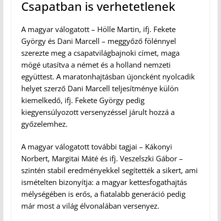
Csapatban is verhetetlenek
A magyar válogatott – Hölle Martin, ifj. Fekete
György és Dani Marcell – meggyőző fölénnyel
szerezte meg a csapatvilágbajnoki címet, maga
mögé utasítva a német és a holland nemzeti
együttest. A maratonhajtásban újoncként nyolcadik
helyet szerző Dani Marcell teljesítménye külön
kiemelkedő, ifj. Fekete György pedig
kiegyensúlyozott versenyzéssel járult hozzá a
győzelemhez.
A magyar válogatott további tagjai – Kákonyi
Norbert, Margitai Máté és ifj. Veszelszki Gábor –
szintén stabil eredményekkel segítették a sikert, ami
ismételten bizonyítja: a magyar kettesfogathajtás
mélységében is erős, a fiatalabb generáció pedig
már most a világ élvonalában versenyez.