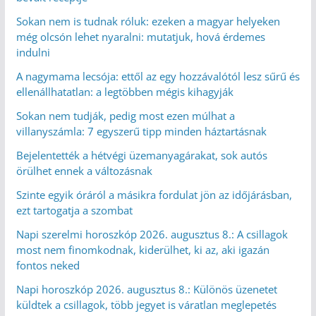
Sokan nem is tudnak róluk: ezeken a magyar helyeken
még olcsón lehet nyaralni: mutatjuk, hová érdemes
indulni
A nagymama lecsója: ettől az egy hozzávalótól lesz sűrű és
ellenállhatatlan: a legtöbben mégis kihagyják
Sokan nem tudják, pedig most ezen múlhat a
villanyszámla: 7 egyszerű tipp minden háztartásnak
Bejelentették a hétvégi üzemanyagárakat, sok autós
örülhet ennek a változásnak
Szinte egyik óráról a másikra fordulat jön az időjárásban,
ezt tartogatja a szombat
Napi szerelmi horoszkóp 2026. augusztus 8.: A csillagok
most nem finomkodnak, kiderülhet, ki az, aki igazán
fontos neked
Napi horoszkóp 2026. augusztus 8.: Különös üzenetet
küldtek a csillagok, több jegyet is váratlan meglepetés