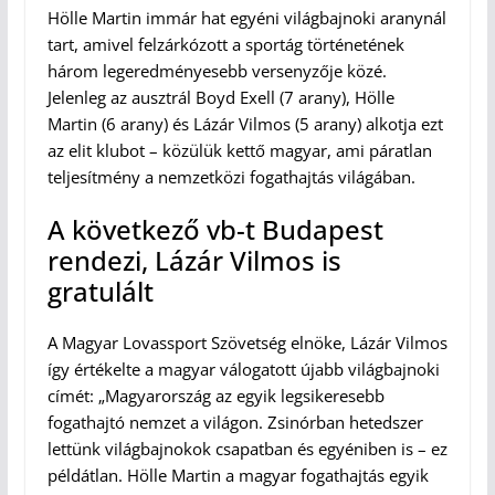
Hölle Martin immár hat egyéni világbajnoki aranynál
tart, amivel felzárkózott a sportág történetének
három legeredményesebb versenyzője közé.
Jelenleg az ausztrál Boyd Exell (7 arany), Hölle
Martin (6 arany) és Lázár Vilmos (5 arany) alkotja ezt
az elit klubot – közülük kettő magyar, ami páratlan
teljesítmény a nemzetközi fogathajtás világában.
A következő vb-t Budapest
rendezi, Lázár Vilmos is
gratulált
A Magyar Lovassport Szövetség elnöke, Lázár Vilmos
így értékelte a magyar válogatott újabb világbajnoki
címét: „Magyarország az egyik legsikeresebb
fogathajtó nemzet a világon. Zsinórban hetedszer
lettünk világbajnokok csapatban és egyéniben is – ez
példátlan. Hölle Martin a magyar fogathajtás egyik