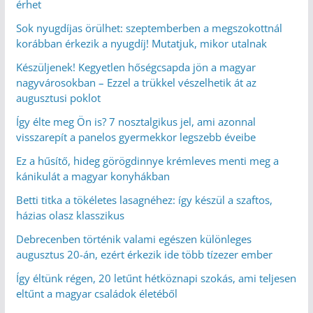
érhet
Sok nyugdíjas örülhet: szeptemberben a megszokottnál
korábban érkezik a nyugdíj! Mutatjuk, mikor utalnak
Készüljenek! Kegyetlen hőségcsapda jön a magyar
nagyvárosokban – Ezzel a trükkel vészelhetik át az
augusztusi poklot
Így élte meg Ön is? 7 nosztalgikus jel, ami azonnal
visszarepít a panelos gyermekkor legszebb éveibe
Ez a hűsítő, hideg görögdinnye krémleves menti meg a
kánikulát a magyar konyhákban
Betti titka a tökéletes lasagnéhez: így készül a szaftos,
házias olasz klasszikus
Debrecenben történik valami egészen különleges
augusztus 20-án, ezért érkezik ide több tízezer ember
Így éltünk régen, 20 letűnt hétköznapi szokás, ami teljesen
eltűnt a magyar családok életéből