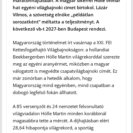
maratonhajtásban. A magyar sikerrel Hölle immár
hat egyéni világbajnoki címet birtokol. Lázár
Vilmos, a szövetség elnöke „példátlan
sorozatként” méltatta a teljesítményt. A
következő vb-t 2027-ben Budapest rendezi.
Magyarország történelmet írt vasárnap a XXI. FEI
Kettesfogathajtó Világbajnokságon: a hollandiai
Beekbergenben Hölle Martin világrekorddal szerezte
meg az egyéni aranyérmet, miközben a magyar
válogatott is megvédte csapatvilágbajnoki címét. Ez
már zsinórban a hetedik alkalom, hogy
Magyarország mind egyéniben, mind csapatban a
dobogó legfelső fokán állhatott.
A 85 versenyzőt és 24 nemzetet felvonultató
világviadalon Hölle Martin minden korábbinál
magasabbra tette a mércét. A díjhajtásban elért
28,64 hibapontja világrekord, a sportág