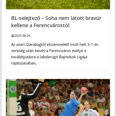
BL-selejtező – Soha nem látott bravúr
kellene a Ferencvárostól
2025.08.26.
Az azeri Qarabagtól elszenvedett múlt heti 3-1-es
vereség után kevés a Ferencváros esélye a
továbbjutásra a labdarúgó Bajnokok Ligája
rájátszásában,