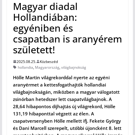
Magyar diadal
Hollandiában:
egyéniben és
csapatban is aranyérem
született!
2025.08.25.
Közbeszéd
hollandia
,
Magyarország
,
világbajnokság
Hölle Martin világrekorddal nyerte az egyéni
aranyérmet a kettesfogathajtók hollandiai
világbajnokságán, miközben a magyar válogatott
zsinórban hetedszer lett csapatvilágbajnok. A
28,64 hibapontos díjhajtás új világrekord, Hölle
131,19 hibaponttal végzett az élen. A
csapatversenyben Hölle mellett ifj. Fekete György
és Dani Marcell szerepelt, utóbbi újoncként 8. lett