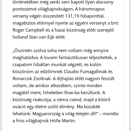
történetében még senki sem kapott ilyen alacsony
pontszámot világbajnokságon. A háromnapos
verseny végén összesített 131,19 hibaponttal,
magabiztos előnnyel nyerte az egyéni versenyt a brit
Roger Campbell és a hazai közönség előtt szereplő
holland Stan van Eijk előtt.
„Őszintén szólva soha nem voltam még ennyire
meghatódva. A lovaim fantasztikusan teljesítettek, a
csapatom hibátlan munkát végzett, és külön
köszönöm az edzőimnek Claudio Fumagallinak és
Rimarcsik Zsoltnak. A díjhajtás előtt nagyon feszült
voltam, de amikor elkezdtem, szinte minden
magától ment, hihetetlen flow-ba kerültünk. A
közönség reakciója, a néma csend, majd a kitörő
ováció egy életre szóló élmény. Ma büszkék
lehetünk: Magyarország a világ tetején áll!” – mondta
a friss világbajnok Hölle Martin.