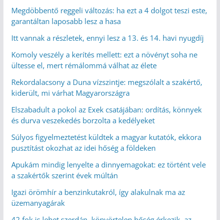
Megdöbbentő reggeli változás: ha ezt a 4 dolgot teszi este,
garantáltan laposabb lesz a hasa
Itt vannak a részletek, ennyi lesz a 13. és 14. havi nyugdíj
Komoly veszély a kerítés mellett: ezt a növényt soha ne
ültesse el, mert rémálommá válhat az élete
Rekordalacsony a Duna vízszintje: megszólalt a szakértő,
kiderült, mi várhat Magyarországra
Elszabadult a pokol az Exek csatájában: ordítás, könnyek
és durva veszekedés borzolta a kedélyeket
Súlyos figyelmeztetést küldtek a magyar kutatók, ekkora
pusztítást okozhat az idei hőség a földeken
Apukám mindig lenyelte a dinnyemagokat: ez történt vele
a szakértők szerint évek múltán
Igazi örömhír a benzinkutakról, így alakulnak ma az
üzemanyagárak
42 fok is lehet szerdán, könyörtelen hőség érkezik, az