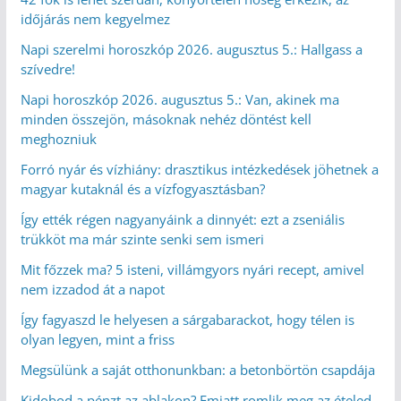
időjárás nem kegyelmez
Napi szerelmi horoszkóp 2026. augusztus 5.: Hallgass a
szívedre!
Napi horoszkóp 2026. augusztus 5.: Van, akinek ma
minden összejön, másoknak nehéz döntést kell
meghozniuk
Forró nyár és vízhiány: drasztikus intézkedések jöhetnek a
magyar kutaknál és a vízfogyasztásban?
Így ették régen nagyanyáink a dinnyét: ezt a zseniális
trükköt ma már szinte senki sem ismeri
Mit főzzek ma? 5 isteni, villámgyors nyári recept, amivel
nem izzadod át a napot
Így fagyaszd le helyesen a sárgabarackot, hogy télen is
olyan legyen, mint a friss
Megsülünk a saját otthonunkban: a betonbörtön csapdája
Kidobod a pénzt az ablakon? Emiatt romlik meg az ételed