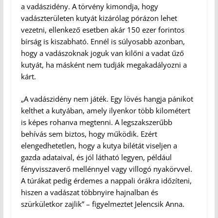
a vadászidény. A törvény kimondja, hogy
vadászterületen kutyát kizárólag pórázon lehet
vezetni, ellenkező esetben akár 150 ezer forintos
bírság is kiszabható. Ennél is súlyosabb azonban,
hogy a vadászoknak joguk van kilőni a vadat űző
kutyát, ha másként nem tudják megakadályozni a
kárt.
„A vadászidény nem játék. Egy lövés hangja pánikot
kelthet a kutyában, amely ilyenkor több kilométert
is képes rohanva megtenni. A legszakszerűbb
behívás sem biztos, hogy működik. Ezért
elengedhetetlen, hogy a kutya bilétát viseljen a
gazda adataival, és jól látható legyen, például
fényvisszaverő mellénnyel vagy villogó nyakörvvel.
A túrákat pedig érdemes a nappali órákra időzíteni,
hiszen a vadászat többnyire hajnalban és
szürkületkor zajlik” – figyelmeztet Jelencsik Anna.