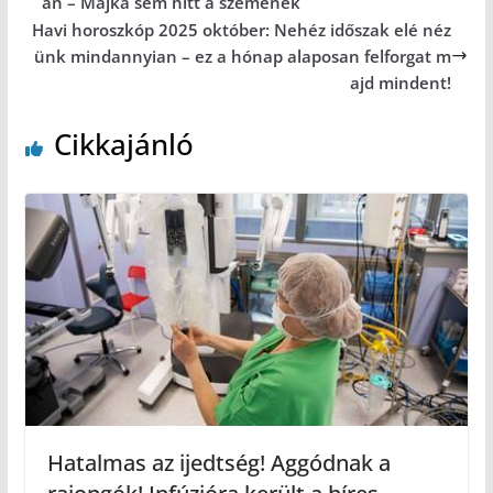
an – Majka sem hitt a szemének
Havi horoszkóp 2025 október: Nehéz időszak elé néz
ünk mindannyian – ez a hónap alaposan felforgat m
ajd mindent!
Cikkajánló
Hatalmas az ijedtség! Aggódnak a