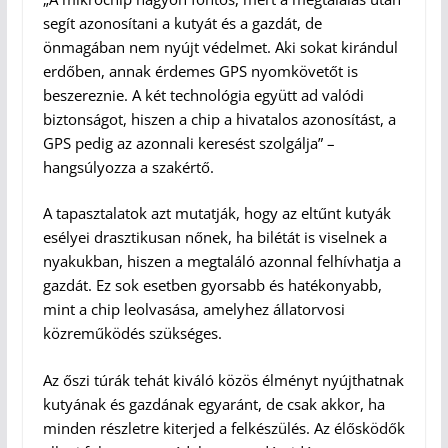
segít azonosítani a kutyát és a gazdát, de
önmagában nem nyújt védelmet. Aki sokat kirándul
erdőben, annak érdemes GPS nyomkövetőt is
beszereznie. A két technológia együtt ad valódi
biztonságot, hiszen a chip a hivatalos azonosítást, a
GPS pedig az azonnali keresést szolgálja” –
hangsúlyozza a szakértő.
A tapasztalatok azt mutatják, hogy az eltűnt kutyák
esélyei drasztikusan nőnek, ha bilétát is viselnek a
nyakukban, hiszen a megtaláló azonnal felhívhatja a
gazdát. Ez sok esetben gyorsabb és hatékonyabb,
mint a chip leolvasása, amelyhez állatorvosi
közreműködés szükséges.
Az őszi túrák tehát kiváló közös élményt nyújthatnak
kutyának és gazdának egyaránt, de csak akkor, ha
minden részletre kiterjed a felkészülés. Az élősködők