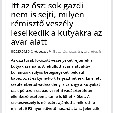
Itt az ősz: sok gazdi
nem is sejti, milyen
rémisztő veszély
leselkedik a kutyákra az
avar alatt
2025.09.30.
Közbeszéd
állattartás
,
kutya
,
ősz
,
túra
,
túrázás
Az őszi túrák fokozott veszélyeket rejtenek a
kutyák számára. A lehullott avar alatt aktív
kullancsok súlyos betegségeket, például
babéziózist és Lyme-kórt terjeszthetnek. Emellett
szeptembertől vadászidény is van, így a kutyákat
csak pórázon szabad vezetni vadászterületen,
ellenkező esetben akár le is lőhetik őket. A
szökésveszély is nő, ezért ajánlott a mikrochip
mellett GPS-nyomkövető használata is. Jelencsik