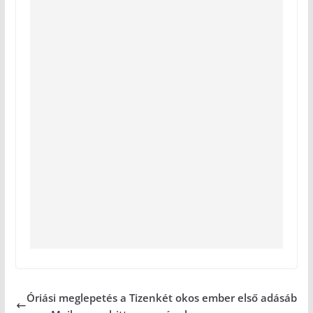
Óriási meglepetés a Tizenkét okos ember első adásáb