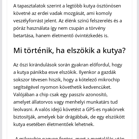
A tapasztalatok szerint a legtöbb kutya ösztönösen
követné az erdei vadak mozgását, ami komoly
veszélyforrást jelent. Az élénk színű felszerelés és a
póráz használata így nem csupán a törvény
betartása, hanem életmentő óvintézkedés is.
Mi történik, ha elszökik a kutya?
Az őszi kirándulások során gyakran előfordul, hogy
a kutya pánikba esve elszökik. Ilyenkor a gazdák
sokszor tévesen hiszik, hogy a kötelező mikrochip
segítségével nyomon követhetik kedvencüket.
Valójában a chip csak egy passzív azonosító,
amelyet állatorvos vagy menhelyi munkatárs tud
leolvasni. A valós idejű követést a GPS-es nyakörvek
biztosítják, amelyek bár drágábbak, de egy elszökött
kutya esetében életmentőek lehetnek.
„A mikrochip nagyon fontos, mert a megtalálás után