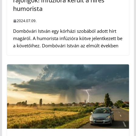
rajongók! Infúzióra került a híres
humorista
2024.07.09.
Dombóvári István egy kórházi szobából adott hírt
magáról. A humorista infúzióra kötve jelentkezett be
a követőihez. Dombóvári István az elmúlt években