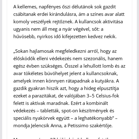
A kellemes, napfényes őszi délutánok sok gazdit
csábítanak erdei kirándulásra, ám a színes avar alatt
komoly veszélyek rejtőznek. A kullancsok aktivitása
ugyanis nem áll meg a nyár végével, sőt: a
hűvösebb, nyirkos idő kifejezetten kedvez nekik.
„Sokan hajlamosak megfeledkezni arról, hogy az
élősködők elleni védekezés nem szezonális, hanem
egész évben szükséges. Ősszel a lehullott lomb és az
avar tökéletes búvóhelyet jelent a kullancsoknak,
amelyek innen könnyen rátapadnak a kutyákra. A
gazdik gyakran hiszik azt, hogy a hideg elpusztítja
ezeket a parazitákat, de valójában 3–5 Celsius-fok
felett is aktívak maradnak. Ezért a kombinált
védekezés – tabletták, spot-on készítmények és
speciális nyakörvek együtt – a leghatékonyabb” –
mondja Jelencsik Anna, a Petissimo szakértője.