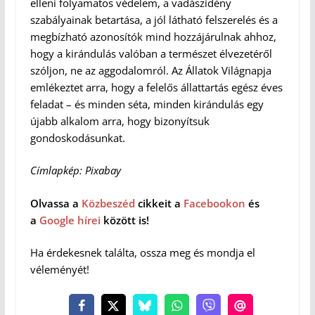
elleni folyamatos védelem, a vadászidény
szabályainak betartása, a jól látható felszerelés és a
megbízható azonosítók mind hozzájárulnak ahhoz,
hogy a kirándulás valóban a természet élvezetéről
szóljon, ne az aggodalomról. Az Állatok Világnapja
emlékeztet arra, hogy a felelős állattartás egész éves
feladat – és minden séta, minden kirándulás egy
újabb alkalom arra, hogy bizonyítsuk
gondoskodásunkat.
Címlapkép: Pixabay
Olvassa a
Közbeszéd
cikkeit a
Facebookon
és
a
Google hírei
között is!
Ha érdekesnek találta, ossza meg és mondja el
véleményét!