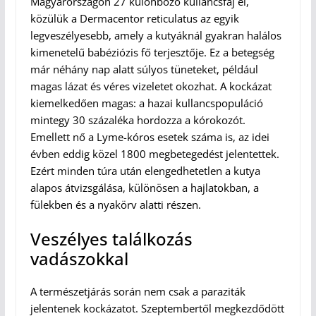
Magyarországon 27 különböző kullancsfaj él,
közülük a Dermacentor reticulatus az egyik
legveszélyesebb, amely a kutyáknál gyakran halálos
kimenetelű babéziózis fő terjesztője. Ez a betegség
már néhány nap alatt súlyos tüneteket, például
magas lázat és véres vizeletet okozhat. A kockázat
kiemelkedően magas: a hazai kullancspopuláció
mintegy 30 százaléka hordozza a kórokozót.
Emellett nő a Lyme-kóros esetek száma is, az idei
évben eddig közel 1800 megbetegedést jelentettek.
Ezért minden túra után elengedhetetlen a kutya
alapos átvizsgálása, különösen a hajlatokban, a
fülekben és a nyakörv alatti részen.
Veszélyes találkozás
vadászokkal
A természetjárás során nem csak a paraziták
jelentenek kockázatot. Szeptembertől megkezdődött