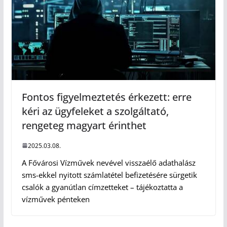
Fontos figyelmeztetés érkezett: erre
kéri az ügyfeleket a szolgáltató,
rengeteg magyart érinthet
2025.03.08.
A Fővárosi Vízművek nevével visszaélő adathalász
sms-ekkel nyitott számlatétel befizetésére sürgetik
csalók a gyanútlan címzetteket – tájékoztatta a
vízművek pénteken