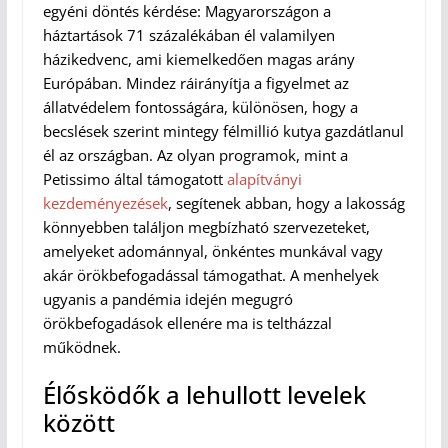
egyéni döntés kérdése: Magyarországon a
háztartások 71 százalékában él valamilyen
házikedvenc, ami kiemelkedően magas arány
Európában. Mindez ráirányítja a figyelmet az
állatvédelem fontosságára, különösen, hogy a
becslések szerint mintegy félmillió kutya gazdátlanul
él az országban. Az olyan programok, mint a
Petissimo által támogatott
alapítványi
kezdeményezések
, segítenek abban, hogy a lakosság
könnyebben találjon megbízható szervezeteket,
amelyeket adománnyal, önkéntes munkával vagy
akár örökbefogadással támogathat. A menhelyek
ugyanis a pandémia idején megugró
örökbefogadások ellenére ma is teltházzal
működnek.
Élősködők a lehullott levelek
között