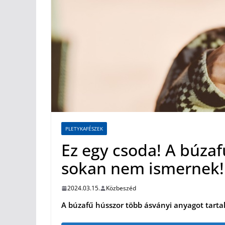
PLETYKAFÉSZEK
Ez egy csoda! A búzaf
sokan nem ismernek!
2024.03.15.
Közbeszéd
A búzafű hússzor több ásványi anyagot tart