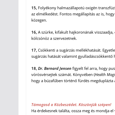
15,
Folyékony halmazállapotú oxigén transzfúzió
az elmélkedést. Fontos megállapítás az is, hog
közegen.
16,
A szürke, kifakult hajkoronának visszaadja
kölcsönöz a szervezetnek.
17,
Csökkenti a sugárzás mellékhatását. Egyetl
sugárzás hatását valamint gyulladáscsökkentő h
18,
Dr. Bernard Jensen
figyelt fel arra, hogy p
vörösvérsejtek számát. Könyvében (
Health Magi
hogy a búzafűben történő fürdés megduplázta a
Támogasd a Közbeszédet. Köszönjük szépen!
Ha érdekesnek találta, ossza meg és mondja el