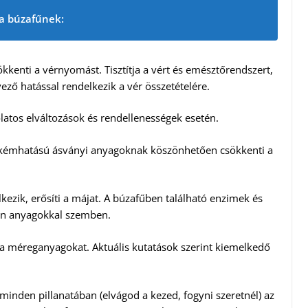
 a búzafűnek:
kkenti a vérnyomást. Tisztítja a vért és emésztőrendszert,
ező hatással rendelkezik a vér összetételére.
latos elváltozások és rendellenességek esetén.
gos kémhatású ásványi anyagoknak köszönhetően csökkenti a
ezik, erősíti a májat. A búzafűben található enzimek és
én anyagokkal szemben.
 a méreganyagokat. Aktuális kutatások szerint kiemelkedő
minden pillanatában (elvágod a kezed, fogyni szeretnél) az