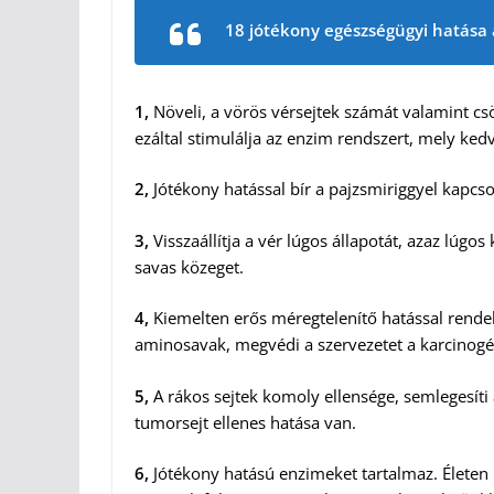
18 jótékony egészségügyi hatása
1,
Növeli, a vörös vérsejtek számát valamint csö
ezáltal stimulálja az enzim rendszert, mely kedv
2,
Jótékony hatással bír a pajzsmiriggyel kapcso
3,
Visszaállítja a vér lúgos állapotát, azaz lú
savas közeget.
4,
Kiemelten erős méregtelenítő hatással rendelk
aminosavak, megvédi a szervezetet a karcinog
5,
A rákos sejtek komoly ellensége, semlegesíti
tumorsejt ellenes hatása van.
6,
Jótékony hatású enzimeket tartalmaz. Életen 