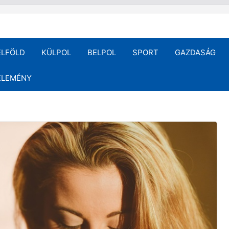
ELFÖLD
KÜLPOL
BELPOL
SPORT
GAZDASÁG
ÉLEMÉNY