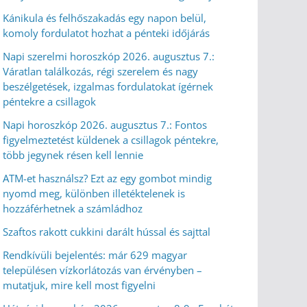
Kánikula és felhőszakadás egy napon belül,
komoly fordulatot hozhat a pénteki időjárás
Napi szerelmi horoszkóp 2026. augusztus 7.:
Váratlan találkozás, régi szerelem és nagy
beszélgetések, izgalmas fordulatokat ígérnek
péntekre a csillagok
Napi horoszkóp 2026. augusztus 7.: Fontos
figyelmeztetést küldenek a csillagok péntekre,
több jegynek résen kell lennie
ATM-et használsz? Ezt az egy gombot mindig
nyomd meg, különben illetéktelenek is
hozzáférhetnek a számládhoz
Szaftos rakott cukkini darált hússal és sajttal
Rendkívüli bejelentés: már 629 magyar
településen vízkorlátozás van érvényben –
mutatjuk, mire kell most figyelni