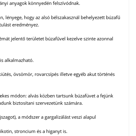
ányi anyagok könnyedén felszívódnak.
n, lényege, hogy az alsó bélszakasznál behelyezett búzafű
ztulást eredményez.
blémát jelentő területet búzafűvel kezelve szinte azonnal
 is alkalmazható.
iütés, övsömör, rovarcsípés illetve egyéb akut történés
dekes módon: alvás közben tartsunk búzafüvet a fejünk
udunk biztosítani szervezetünk számára.
jszagot), a módszer a gargalizálást veszi alapul
otin, stroncium és a higanyt is.