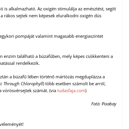
 is alkalmazható. Az oxigén stimulálja az emésztést, segíti
y a rákos sejtek nem képesek eluralkodni oxigén dús
, egykori pompáját valamint magasabb energiaszintet
en enzim található a búzafűben, mely képes csökkenteni a
atással rendelkezik.
usztán a búzafű lében történő mártózás megduplázza a
c Through Chlorophyll
) több esetben számolt be arról,
 vörösvérsejtek számát. (via
tudasfaja.com
)
Fotó: Pixabay
 véleményét!