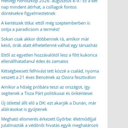
Hétvégi horoszkóp 2026. augusztus 8-9.: Ez a két
nap mindent átírhat, a csillagok fontos
döntésekre figyelmeztetnek
A kertészek titka: ettől még szeptemberben is
ontja a paradicsom a termést!
Sokan csak akkor döbbennek rá, amikor már
késő, órák alatt élhetetlenné válhat egy társasház
Ettől az egyetlen hozzávalótól lesz a főtt kukorica
ellenállhatatlanul édes és zamatos
Kétségbeesett felhívást tett közzé a család, nyoma
veszett a 21 éves Bencének az Ozora fesztiválon
Amikor a hőség próbára teszi az országot, így
segítenek a Tisza Párt politikusai és önkéntesei
Új ötlettel állt elő a DK: ezt akarják a Dunán, már
aláírásokat is gyűjtenek
Megható elismerés érkezett Győrbe: életműdíjjal
jutalmazták a védőnői hivatás egyik meghatározó