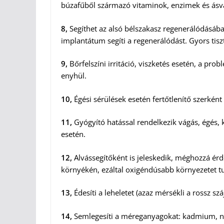
búzafűből származó vitaminok, enzimek és ásv
8,
Segíthet az alsó bélszakasz regenerálódásába
implantátum segíti a regenerálódást. Gyors tis
9,
Bőrfelszíni irritáció, viszketés esetén, a pro
enyhül.
10,
Égési sérülések esetén fertőtlenítő szerként
11,
Gyógyító hatással rendelkezik vágás, égés, k
esetén.
12,
Alvássegítőként is jeleskedik, méghozzá ér
környékén, ezáltal oxigéndúsabb környezetet t
13,
Édesíti a leheletet (azaz mérsékli a rossz szá
14,
Semlegesíti a méreganyagokat: kadmium, nik