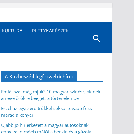
KULTÚRA
PLETYKAFÉSZEK
A Közbeszéd legfrissebb hírei
Emlékszel még rájuk? 10 magyar színész, akinek
a neve örökre beégett a történelembe
Ezzel az egyszerű trükkel sokkal tovább friss
marad a kenyér
Újabb jó hír érkezett a magyar autósoknak,
ennyivel olcsóbb mától a benzin és a gázolaj