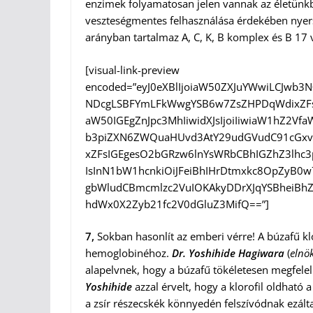
enzimek folyamatosan jelen vannak az életünk
veszteségmentes felhasználása érdekében nyers
arányban tartalmaz A, C, K, B komplex és B 17 
[visual-link-preview
encoded=”eyJ0eXBlIjoiaW50ZXJuYWwiLCJwb3
NDcgLSBFYmLFkWwgYSB6w7ZsZHPDqWdixZFs
aW50IGEgZnJpc3MhIiwidXJsIjoiIiwiaW1hZ2V
b3piZXN6ZWQuaHUvd3AtY29udGVudC91cGxvY
xZFsIGEgesO2bGRzw6lnYsWRbCBhIGZhZ3lhc3
IsInN1bW1hcnkiOiJFeiBhIHrDtmxkc8OpZyB0
gbWludCBmcmlzc2VuIOKAkyDDrXJqYSBheiBh
hdWx0X2Zyb21fc2V0dGluZ3MifQ==”]
7,
Sokban hasonlít az emberi vérre! A búzafű k
hemoglobinéhoz.
Dr. Yoshihide Hagiwara
(
elnök
alapelvnek, hogy a búzafű tökéletesen megfele
Yoshihide
azzal érvelt, hogy a klorofil oldható 
a zsír részecskék könnyedén felszívódnak ezál