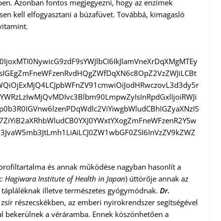
ben. Azonban fontos megjegyezni, hogy az enzimek
en kell elfogyasztani a búzafüvet. Továbbá, kimagasló
vitamint.
N0IjoxMTI0NywicG9zdF9sYWJlbCI6IkJlamVneXrDqXMgMTEy
IGEgZmFneWFzenRvdHQgZWfDqXN6c8OpZ2VzZWJiLCBt
faWQiOjExMjQ4LCJpbWFnZV91cmwiOiJodHRwczovL3d3dy5r
WRzLzIwMjQvMDIvc3Blbm90LmpwZyIsInRpdGxlIjoiRWJi
p0b3R0IGVnw6lzenPDqWdlc2ViYiwgbWludCBhIGZyaXNzIS
w7ZiYiB2aXRhbWludCB0YXJ0YWxtYXogZmFneWFzenR2YSw
Z3JvaW5mb3JtLmh1LiAiLCJ0ZW1wbGF0ZSI6InVzZV9kZWZ
lorofiltartalma és annak működése nagyban hasonlít a
: Hagiwara Institute of Health in Japan
) úttörője annak az
l tápláléknak illetve természetes gyógymódnak.
Dr.
a zsír részecskékben, az emberi nyirokrendszer segítségével
tal bekerülnek a véráramba. Ennek köszönhetően a