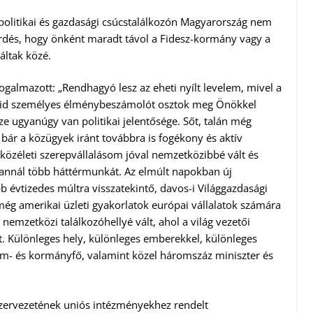
opolitikai és gazdasági csúcstalálkozón Magyarország nem
kérdés, hogy önként maradt távol a Fidesz-kormány vagy a
áltak közé.
ogalmazott: „Rendhagyó lesz az eheti nyílt levelem, mivel a
övid személyes élménybeszámolót osztok meg Önökkel
 ugyanúgy van politikai jelentősége. Sőt, talán még
– bár a közügyek iránt továbbra is fogékony és aktív
özéleti szerepvállalásom jóval nemzetközibbé vált és
nt annál több háttérmunkát. Az elmúlt napokban új
 évtizedes múltra visszatekintő, davos-i Világgazdasági
ég amerikai üzleti gyakorlatok európai vállalatok számára
nemzetközi találkozóhellyé vált, ahol a világ vezetői
at. Különleges hely, különleges emberekkel, különleges
lam- és kormányfő, valamint közel háromszáz miniszter és
szervezetének uniós intézményekhez rendelt