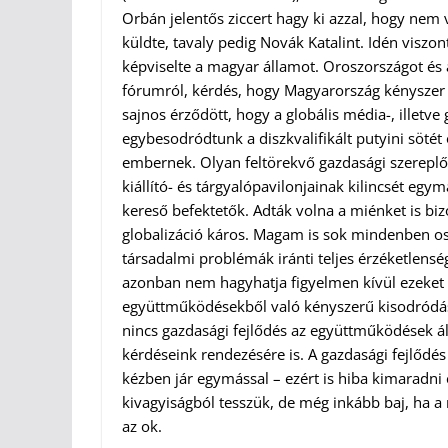
Orbán jelentős ziccert hagy ki azzal, hogy nem v
küldte, tavaly pedig Novák Katalint. Idén viszo
képviselte a magyar államot. Oroszországot és 
fórumról, kérdés, hogy Magyarország kényszer va
sajnos érződött, hogy a globális média-, illet
egybesodródtunk a diszkvalifikált putyini sötét
embernek. Olyan feltörekvő gazdasági szereplő
kiállító- és tárgyalópavilonjainak kilincsét eg
kereső befektetők. Adták volna a miénket is bi
globalizáció káros. Magam is sok mindenben os
társadalmi problémák iránti teljes érzéketlensé
azonban nem hagyhatja figyelmen kívül ezeket a
együttműködésekből való kényszerű kisodródás 
nincs gazdasági fejlődés az együttműködések ál
kérdéseink rendezésére is. A gazdasági fejlődé
kézben jár egymással – ezért is hiba kimaradni 
kivagyiságból tesszük, de még inkább baj, ha a
az ok.