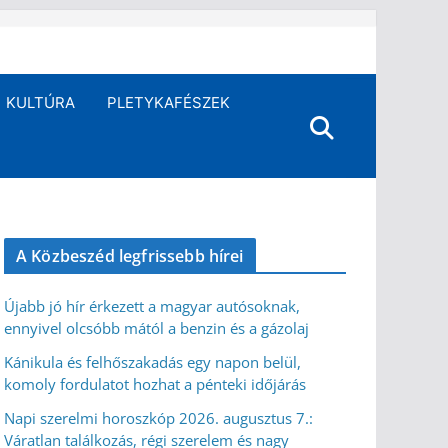
KULTÚRA
PLETYKAFÉSZEK
A Közbeszéd legfrissebb hírei
Újabb jó hír érkezett a magyar autósoknak,
ennyivel olcsóbb mától a benzin és a gázolaj
Kánikula és felhőszakadás egy napon belül,
komoly fordulatot hozhat a pénteki időjárás
Napi szerelmi horoszkóp 2026. augusztus 7.:
Váratlan találkozás, régi szerelem és nagy