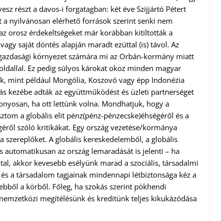
esz részt a davos-i forgatagban: két éve Szijjártó Pétert
nt a nyilvánosan elérhető források szerint senki nem
az orosz érdekeltségeket már korábban kitiltották a
gy saját döntés alapján maradt ezúttal (is) távol. Az
ve gazdasági környezet számára mi az Orbán-kormány miatt
 oldallal. Ez pedig súlyos károkat okoz minden magyar
k, mint például Mongólia, Koszovó vagy épp Indonézia
ymás kezébe adták az együttműködést és üzleti partnerséget
zonyosan, ha ott lettünk volna. Mondhatjuk, hogy a
ztom a globális elit pénz(pénz-pénzecske)éhségéről és a
géről szóló kritikákat. Egy ország vezetése/kormánya
 szereplőket. A globális kereskedelemből, a globális
automatikusan az ország lemaradását is jelenti – ha
tal, akkor kevesebb esélyünk marad a szociális, társadalmi
s és a társadalom tagjainak mindennapi létbiztonsága kéz a
ebből a körből. Főleg, ha szokás szerint pökhendi
 nemzetközi megítélésünk és kreditünk teljes kikukázódása