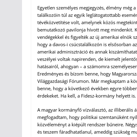
Egyetlen személyes megjegyzés, élmény még a v
találkozóin túl az egyik leglátogatottabb esem
tévéközvetítése volt, amelynek közös megteki
bemutatkozó pavilonja hívott meg mindenkit. K
vendégekkel és figyelték az új amerikai elnök sz
hogy a davos-i csúcstalálkozón is elsősorban az 
amerikai adminisztráció és annak kiszámíthata
veszélyei voltak napirenden, de kiemelt jelentő
hatásairól, ahogyan – a számomra személyesen is 
Eredményes és bízom benne, hogy Magyarorszá
Világgazdasági Fórumon. Már megkaptam a köv
benne, hogy a következő években egyre többen 
érdekeket. Ha kell, a Fidesz-kormány helyett is.
A magyar kormányfő vízválasztó, az illiberális
megfogadtam, hogy politikai szemtanúként nyíl
közvéleményt a kiépült rendszer bűneire. Nég
és teszem fáradhatatlanul, ameddig szükség muta