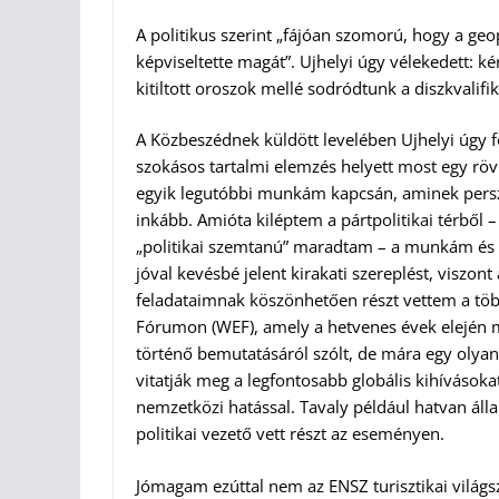
A politikus szerint „fájóan szomorú, hogy a ge
képviseltette magát”. Ujhelyi úgy vélekedett: 
kitiltott oroszok mellé sodródtunk a diszkvalifik
A Közbeszédnek küldött levelében Ujhelyi úgy f
szokásos tartalmi elemzés helyett most egy r
egyik legutóbbi munkám kapcsán, aminek persze
inkább. Amióta kiléptem a pártpolitikai térből 
„politikai szemtanú” maradtam – a munkám és k
jóval kevésbé jelent kirakati szereplést, viszo
feladataimnak köszönhetően részt vettem a több
Fórumon (WEF), amely a hetvenes évek elején m
történő bemutatásáról szólt, de mára egy olyan 
vitatják meg a legfontosabb globális kihívások
nemzetközi hatással. Tavaly például hatvan ál
politikai vezető vett részt az eseményen.
Jómagam ezúttal nem az ENSZ turisztikai világ