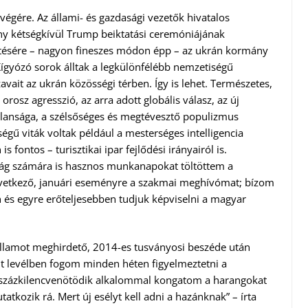
égére. Az állami- és gazdasági vezetők hivatalos
ény kétségkívül Trump beiktatási ceremóniájának
ntésére – nagyon fineszes módon épp – az ukrán kormány
ígyózó sorok álltak a legkülönfélébb nemzetiségű
avait az ukrán közösségi térben. Így is lehet. Természetes,
orosz agresszió, az arra adott globális válasz, az új
tlansága, a szélsőséges és megtévesztő populizmus
ségű viták voltak például a mesterséges intelligencia
fontos – turisztikai ipar fejlődési irányairól is.
g számára is hasznos munkanapokat töltöttem a
etkező, januári eseményre a szakmai meghívómat; bízom
és egyre erőteljesebben tudjuk képviselni a magyar
 államot meghirdető, 2014-es tusványosi beszéde után
t levélben fogom minden héten figyelmeztetni a
yszázkilencvenötödik alkalommal kongatom a harangokat
tkozik rá. Mert új esélyt kell adni a hazánknak” – írta