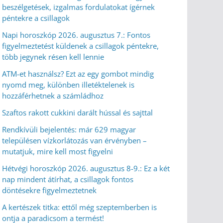
beszélgetések, izgalmas fordulatokat ígérnek
péntekre a csillagok
Napi horoszkóp 2026. augusztus 7.: Fontos
figyelmeztetést küldenek a csillagok péntekre,
több jegynek résen kell lennie
ATM-et használsz? Ezt az egy gombot mindig
nyomd meg, különben illetéktelenek is
hozzáférhetnek a számládhoz
Szaftos rakott cukkini darált hússal és sajttal
Rendkívüli bejelentés: már 629 magyar
településen vízkorlátozás van érvényben –
mutatjuk, mire kell most figyelni
Hétvégi horoszkóp 2026. augusztus 8-9.: Ez a két
nap mindent átírhat, a csillagok fontos
döntésekre figyelmeztetnek
A kertészek titka: ettől még szeptemberben is
ontja a paradicsom a termést!