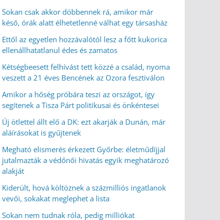
Sokan csak akkor döbbennek rá, amikor már
késő, órák alatt élhetetlenné válhat egy társasház
Ettől az egyetlen hozzávalótól lesz a főtt kukorica
ellenállhatatlanul édes és zamatos
Kétségbeesett felhívást tett közzé a család, nyoma
veszett a 21 éves Bencének az Ozora fesztiválon
Amikor a hőség próbára teszi az országot, így
segítenek a Tisza Párt politikusai és önkéntesei
Új ötlettel állt elő a DK: ezt akarják a Dunán, már
aláírásokat is gyűjtenek
Megható elismerés érkezett Győrbe: életműdíjjal
jutalmazták a védőnői hivatás egyik meghatározó
alakját
Kiderült, hová költöznek a százmilliós ingatlanok
vevői, sokakat meglephet a lista
Sokan nem tudnak róla, pedig milliókat