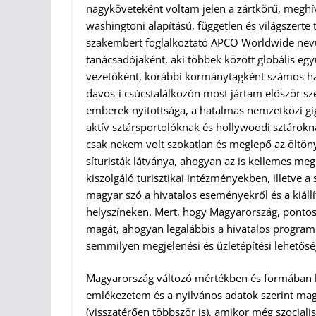
nagyköveteként voltam jelen a zártkörű, meg
washingtoni alapítású, független és világszerte
szakembert foglalkoztató APCO Worldwide nevű
tanácsadójaként, aki többek között globális eg
vezetőként, korábbi kormánytagként számos ha
davos-i csúcstalálkozón most jártam először s
emberek nyitottsága, a hatalmas nemzetközi gig
aktív sztársportolóknak és hollywoodi sztárokna
csak nekem volt szokatlan és meglepő az öltöny
síturisták látványa, ahogyan az is kellemes meg
kiszolgáló turisztikai intézményekben, illetve 
magyar szó a hivatalos eseményekről és a kiállít
helyszíneken. Mert, hogy Magyarország, pontos
magát, ahogyan legalábbis a hivatalos program
semmilyen megjelenési és üzletépítési lehetősé
Magyarország változó mértékben és formában k
emlékezetem és a nyilvános adatok szerint magy
(visszatérően többször is), amikor még szocialis