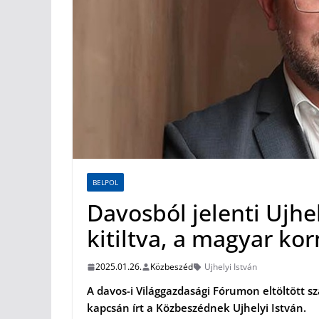
BELPOL
Davosból jelenti Ujhel
kitiltva, a magyar k
2025.01.26.
Közbeszéd
Ujhelyi István
A davos-i Világgazdasági Fórumon eltöltött 
kapcsán írt a Közbeszédnek Ujhelyi István.