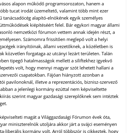
hívásos alapon működő programsorozaton, hanem a
 több tucat irodát üzemeltető, valamint több mint ezer
 tanácsadócég alapító-elnökének egyik személyes
yüttműködések kiépítéséért felel. Bár egykori magyar állami
sonló nemzetközi fórumon vettem annak idején részt, a
zemélyesen. Számomra frissítően meglepő volt a helyi
acégek irányítóinak, állami vezetőknek, a közéletben is
k közvetlen forgataga az utcányi lezárt területen. Talán
ben tipegő hatalmasságok mellett a síliftekhez igyekvő
lepetés volt, hogy mennyi magyar szót lehetett hallani a
a szervezői csapatokban. Fájóan hiányzott azonban a
ói pavilonoknál, illetve a reprezentációs, biznisz-szervező
abban a jelenlegi kormány ezúttal nem képviseltette
kiírás szerint magyar gazdasági szereplőknek sem intéztek
get.
épviselteti magát a Világgazdasági Fórumon évek óta,
ar miniszterelnök utoljára akkor járt a svájci eseményen
ta-liberális kormány volt. Arról többször is cikkeztek, hogy