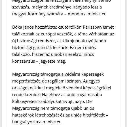
Magyarországon erre szolgál a véleménynyilvánító
szavazás, melynek eredménye irányadó lesz a
magyar kormány számára – mondta a miniszter.
Bóka János hozzáfűzte: csütörtökön Párizsban ismét
találkoznak az európai vezetők, a téma várhatóan az
új biztonsági rendszer, az Ukrajnának nyújtandó
biztonsági garanciák lesznek. Ez nem uniós
találkozó, hiszen az unióban ezekről nincs
konszenzus – jegyezte meg.
Magyarország támogatja a védelmi képességek
megerősítését, de tagállami szinten. Az egyes
országoknak kell megfelelő védelmi képességekkel
rendelkezniük. Ha ehhez az unió rugalmasabb
költségvetési szabályokat nyújt, az jó. De
Magyarország nem támogatja újabb uniós
hatáskörök létrehozását és az uniós hitelfelételt –
hangsúlyozta a miniszter.