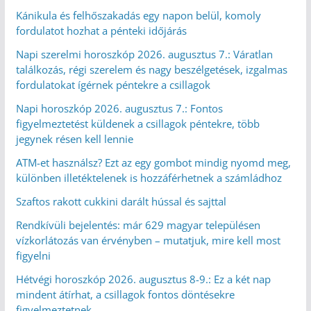
Kánikula és felhőszakadás egy napon belül, komoly
fordulatot hozhat a pénteki időjárás
Napi szerelmi horoszkóp 2026. augusztus 7.: Váratlan
találkozás, régi szerelem és nagy beszélgetések, izgalmas
fordulatokat ígérnek péntekre a csillagok
Napi horoszkóp 2026. augusztus 7.: Fontos
figyelmeztetést küldenek a csillagok péntekre, több
jegynek résen kell lennie
ATM-et használsz? Ezt az egy gombot mindig nyomd meg,
különben illetéktelenek is hozzáférhetnek a számládhoz
Szaftos rakott cukkini darált hússal és sajttal
Rendkívüli bejelentés: már 629 magyar településen
vízkorlátozás van érvényben – mutatjuk, mire kell most
figyelni
Hétvégi horoszkóp 2026. augusztus 8-9.: Ez a két nap
mindent átírhat, a csillagok fontos döntésekre
figyelmeztetnek