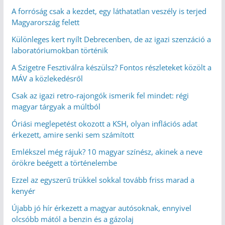
A forróság csak a kezdet, egy láthatatlan veszély is terjed
Magyarország felett
Különleges kert nyílt Debrecenben, de az igazi szenzáció a
laboratóriumokban történik
A Szigetre Fesztiválra készülsz? Fontos részleteket közölt a
MÁV a közlekedésről
Csak az igazi retro-rajongók ismerik fel mindet: régi
magyar tárgyak a múltból
Óriási meglepetést okozott a KSH, olyan inflációs adat
érkezett, amire senki sem számított
Emlékszel még rájuk? 10 magyar színész, akinek a neve
örökre beégett a történelembe
Ezzel az egyszerű trükkel sokkal tovább friss marad a
kenyér
Újabb jó hír érkezett a magyar autósoknak, ennyivel
olcsóbb mától a benzin és a gázolaj