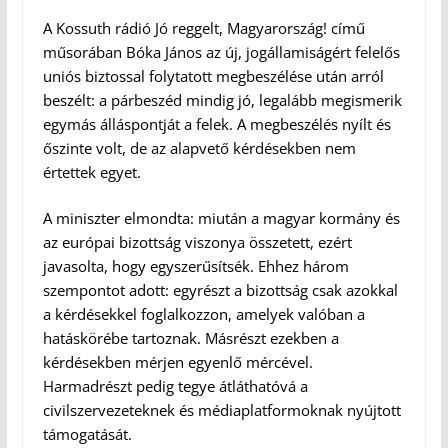
A Kossuth rádió Jó reggelt, Magyarország! című
műsorában Bóka János az új, jogállamiságért felelős
uniós biztossal folytatott megbeszélése után arról
beszélt: a párbeszéd mindig jó, legalább megismerik
egymás álláspontját a felek. A megbeszélés nyílt és
őszinte volt, de az alapvető kérdésekben nem
értettek egyet.
A miniszter elmondta: miután a magyar kormány és
az európai bizottság viszonya összetett, ezért
javasolta, hogy egyszerűsítsék. Ehhez három
szempontot adott: egyrészt a bizottság csak azokkal
a kérdésekkel foglalkozzon, amelyek valóban a
hatáskörébe tartoznak. Másrészt ezekben a
kérdésekben mérjen egyenlő mércével.
Harmadrészt pedig tegye átláthatóvá a
civilszervezeteknek és médiaplatformoknak nyújtott
támogatását.