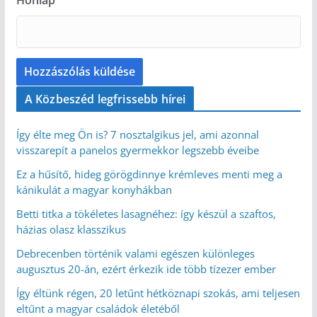
Honlap
A Közbeszéd legfrissebb hírei
Így élte meg Ön is? 7 nosztalgikus jel, ami azonnal
visszarepít a panelos gyermekkor legszebb éveibe
Ez a hűsítő, hideg görögdinnye krémleves menti meg a
kánikulát a magyar konyhákban
Betti titka a tökéletes lasagnéhez: így készül a szaftos,
házias olasz klasszikus
Debrecenben történik valami egészen különleges
augusztus 20-án, ezért érkezik ide több tízezer ember
Így éltünk régen, 20 letűnt hétköznapi szokás, ami teljesen
eltűnt a magyar családok életéből