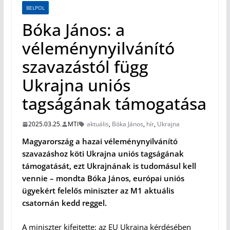
BELPOL
Bóka János: a
véleménynyilvánító
szavazástól függ
Ukrajna uniós
tagságának támogatása
2025.03.25.
MTI
aktuális
,
Bóka János
,
hír
,
Ukrajna
Magyarország a hazai véleménynyilvánító
szavazáshoz köti Ukrajna uniós tagságának
támogatását, ezt Ukrajnának is tudomásul kell
vennie – mondta Bóka János, európai uniós
ügyekért felelős miniszter az M1 aktuális
csatornán kedd reggel.
A miniszter kifejtette: az EU Ukrajna kérdésében