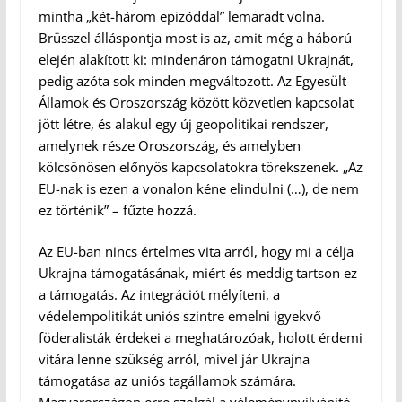
mintha „két-három epizóddal” lemaradt volna.
Brüsszel álláspontja most is az, amit még a háború
elején alakított ki: mindenáron támogatni Ukrajnát,
pedig azóta sok minden megváltozott. Az Egyesült
Államok és Oroszország között közvetlen kapcsolat
jött létre, és alakul egy új geopolitikai rendszer,
amelynek része Oroszország, és amelyben
kölcsönösen előnyös kapcsolatokra törekszenek. „Az
EU-nak is ezen a vonalon kéne elindulni (…), de nem
ez történik” – fűzte hozzá.
Az EU-ban nincs értelmes vita arról, hogy mi a célja
Ukrajna támogatásának, miért és meddig tartson ez
a támogatás. Az integrációt mélyíteni, a
védelempolitikát uniós szintre emelni igyekvő
föderalisták érdekei a meghatározóak, holott érdemi
vitára lenne szükség arról, mivel jár Ukrajna
támogatása az uniós tagállamok számára.