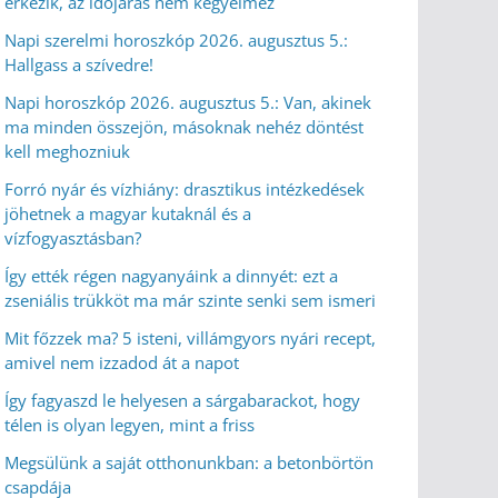
érkezik, az időjárás nem kegyelmez
Napi szerelmi horoszkóp 2026. augusztus 5.:
Hallgass a szívedre!
Napi horoszkóp 2026. augusztus 5.: Van, akinek
ma minden összejön, másoknak nehéz döntést
kell meghozniuk
Forró nyár és vízhiány: drasztikus intézkedések
jöhetnek a magyar kutaknál és a
vízfogyasztásban?
Így ették régen nagyanyáink a dinnyét: ezt a
zseniális trükköt ma már szinte senki sem ismeri
Mit főzzek ma? 5 isteni, villámgyors nyári recept,
amivel nem izzadod át a napot
Így fagyaszd le helyesen a sárgabarackot, hogy
télen is olyan legyen, mint a friss
Megsülünk a saját otthonunkban: a betonbörtön
csapdája