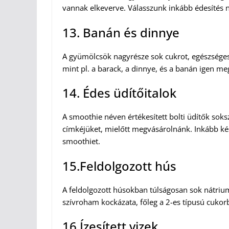
vannak elkeverve. Válasszunk inkább édesítés n
13. Banán és dinnye
A gyümölcsök nagyrésze sok cukrot, egészséges 
mint pl. a barack, a dinnye, és a banán igen meg
14. Édes üdítőitalok
A smoothie néven értékesített bolti üdítők sok
címkéjüket, mielőtt megvásárolnánk. Inkább ké
smoothiet.
15.Feldolgozott hús
A feldolgozott húsokban túlságosan sok nátri
szívroham kockázata, főleg a 2-es típusú cukor
16.Ízesített vizek