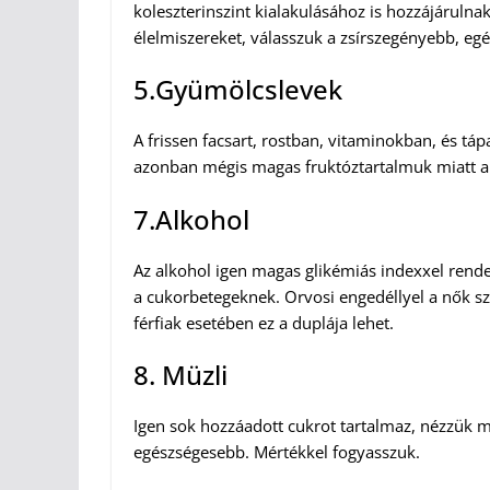
koleszterinszint kialakulásához is hozzájáruln
élelmiszereket, válasszuk a zsírszegényebb, eg
5.Gyümölcslevek
A frissen facsart, rostban, vitaminokban, és 
azonban mégis magas fruktóztartalmuk miatt a
7.Alkohol
Az alkohol igen magas glikémiás indexxel rendel
a cukorbetegeknek. Orvosi engedéllyel a nők s
férfiak esetében ez a duplája lehet.
8. Müzli
Igen sok hozzáadott cukrot tartalmaz, nézzük m
egészségesebb. Mértékkel fogyasszuk.