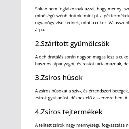
Sokan nem foglalkoznak azzal, hogy mennyi szé
minőségű szénhidrátok, mint pl. a péktermékek, a
ugyanúgy viselkednek, mint a cukor. Válasszunk
árpa.
2.Szárított gyümölcsök
A dehidratálás során nagyon magas lesz a cukor
hasznos tápanyagot, és rostot tartalmaznak, d
3.Zsíros húsok
A zsíros húsokat a szív-, és érrendszeri betege
zsírok gyulladást idéznek elő a szervezetben. A 
4.Zsíros tejtermékek
A telített zsírok nagy mennyiségű fogyasztása n