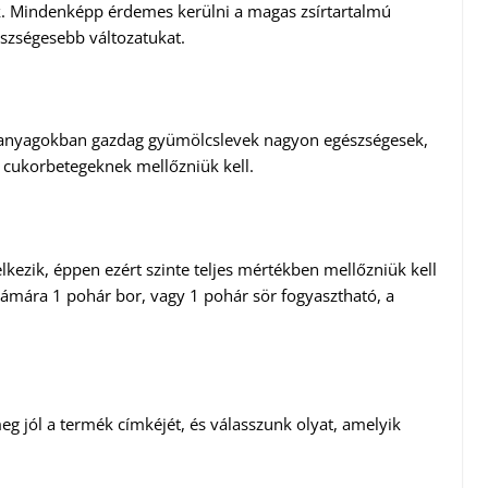
ak. Mindenképp érdemes kerülni a magas zsírtartalmú
észségesebb változatukat.
tápanyagokban gazdag gyümölcslevek nagyon egészségesek,
 cukorbetegeknek mellőzniük kell.
kezik, éppen ezért szinte teljes mértékben mellőzniük kell
zámára 1 pohár bor, vagy 1 pohár sör fogyasztható, a
eg jól a termék címkéjét, és válasszunk olyat, amelyik