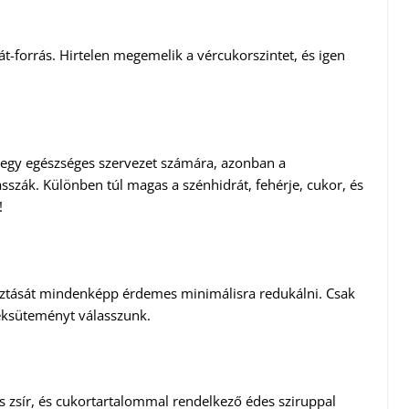
-forrás. Hirtelen megemelik a vércukorszintet, és igen
egy egészséges szervezet számára, azonban a
asszák. Különben túl magas a szénhidrát, fehérje, cukor, és
!
asztását mindenképp érdemes minimálisra redukálni. Csak
 péksüteményt válasszunk.
 zsír, és cukortartalommal rendelkező édes sziruppal