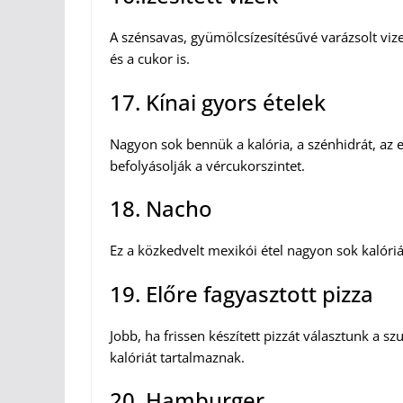
A szénsavas, gyümölcsízesítésűvé varázsolt viz
és a cukor is.
17. Kínai gyors ételek
Nagyon sok bennük a kalória, a szénhidrát, az 
befolyásolják a vércukorszintet.
18. Nacho
Ez a közkedvelt mexikói étel nagyon sok kalóriát
19. Előre fagyasztott pizza
Jobb, ha frissen készített pizzát választunk a
kalóriát tartalmaznak.
20. Hamburger