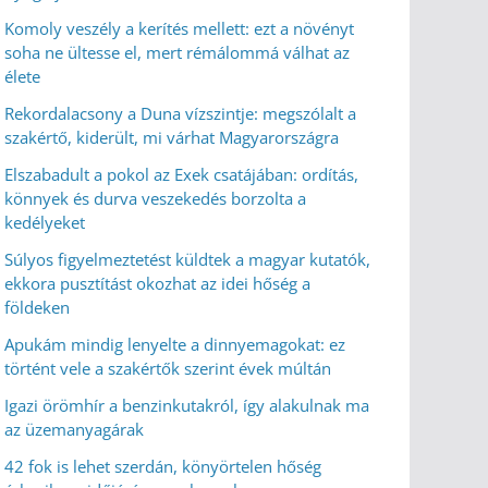
Komoly veszély a kerítés mellett: ezt a növényt
soha ne ültesse el, mert rémálommá válhat az
élete
Rekordalacsony a Duna vízszintje: megszólalt a
szakértő, kiderült, mi várhat Magyarországra
Elszabadult a pokol az Exek csatájában: ordítás,
könnyek és durva veszekedés borzolta a
kedélyeket
Súlyos figyelmeztetést küldtek a magyar kutatók,
ekkora pusztítást okozhat az idei hőség a
földeken
Apukám mindig lenyelte a dinnyemagokat: ez
történt vele a szakértők szerint évek múltán
Igazi örömhír a benzinkutakról, így alakulnak ma
az üzemanyagárak
42 fok is lehet szerdán, könyörtelen hőség