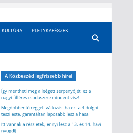
KULTÚRA
PLETYKAFÉSZEK
A Közbeszéd legfrissebb hírei
Így mentheti meg a leégett serpenyőjét: ez a
nagyi filléres csodaszere mindent visz!
Megdöbbentő reggeli változás: ha ezt a 4 dolgot
teszi este, garantáltan laposabb lesz a hasa
Itt vannak a részletek, ennyi lesz a 13. és 14. havi
nyugdíj