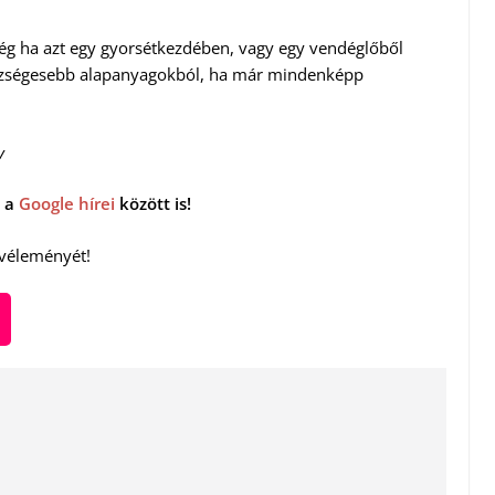
g ha azt egy gyorsétkezdében, vagy egy vendéglőből
gészségesebb alapanyagokból, ha már mindenképp
v
 a
Google hírei
között is!
 véleményét!