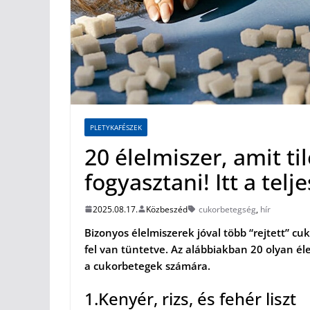
PLETYKAFÉSZEK
20 élelmiszer, amit t
fogyasztani! Itt a telje
2025.08.17.
Közbeszéd
cukorbetegség
,
hír
Bizonyos élelmiszerek jóval több “rejtett” c
fel van tüntetve. Az alábbiakban 20 olyan él
a cukorbetegek számára.
1.Kenyér, rizs, és fehér liszt