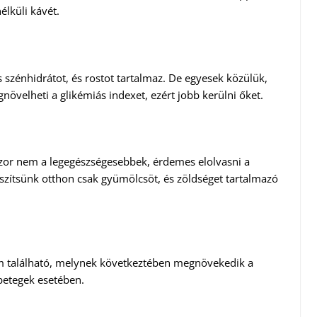
élküli kávét.
szénhidrátot, és rostot tartalmaz. De egyesek közülük,
növelheti a glikémiás indexet, ezért jobb kerülni őket.
szor nem a legegészségesebbek, érdemes elolvasni a
szítsünk otthon csak gyümölcsöt, és zöldséget tartalmazó
um található, melynek következtében megnövekedik a
betegek esetében.