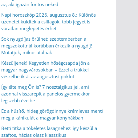
az, aki igazán fontos neked
Napi horoszkóp 2026. augusztus 8.: Különös
üzenetet küldtek a csillagok, több jegyet is
váratlan meglepetés érhet
Sok nyugdíjas örülhet: szeptemberben a
megszokottnál korábban érkezik a nyugdíj!
Mutatjuk, mikor utalnak
Készüljenek! Kegyetlen hőségcsapda jön a
magyar nagyvárosokban – Ezzel a trükkel
vészelhetik át az augusztusi poklot
Így élte meg Ön is? 7 nosztalgikus jel, ami
azonnal visszarepít a panelos gyermekkor
legszebb éveibe
Ez a hűsítő, hideg görögdinnye krémleves menti
meg a kánikulát a magyar konyhákban
Betti titka a tökéletes lasagnéhez: így készül a
szaftos, házias olasz klasszikus