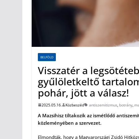
BELFÖLD
Visszatér a legsötéteb
gyűlöletkeltő tartalom
pohár, jött a válasz!
2025.05.16.
Közbeszéd
antiszemitizmus
,
botrány
,
ma
A Mazsihisz tiltakozik az ismétlődő antiszem
közleményében a szervezet.
Elmondták, hogy a Magyarországi Zsidó Hitköz