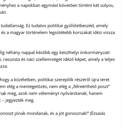
leményhez a napokban egymást követően történt két súlyos,
sán.
tudatlanság. Ez tudatos politikai gyűlöletbeszéd, amely
és a magyar történelem legsötétebb korszakát idézi vissza
alig néhány nappal később egy keszthelyi önkormányzati
 rasszista és náci szellemiséget idéző képet, amely a teljes
zza.
ogy a közéletben, politikai szereplők részéről újra teret
nem elég a mentegetőzés, nem elég a „félreérthető poszt”
tanak meg, azok nem véleményt nyilvánítanak, hanem
ik – jegyezték meg.
 gonoszt jónak mondanak, és a jót gonosznak!” (Ézsaiás