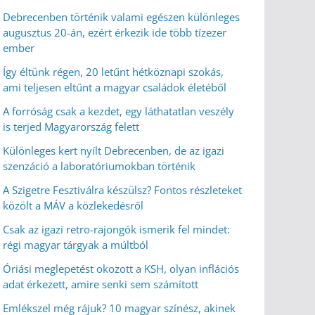
Debrecenben történik valami egészen különleges
augusztus 20-án, ezért érkezik ide több tízezer
ember
Így éltünk régen, 20 letűnt hétköznapi szokás,
ami teljesen eltűnt a magyar családok életéből
A forróság csak a kezdet, egy láthatatlan veszély
is terjed Magyarország felett
Különleges kert nyílt Debrecenben, de az igazi
szenzáció a laboratóriumokban történik
A Szigetre Fesztiválra készülsz? Fontos részleteket
közölt a MÁV a közlekedésről
Csak az igazi retro-rajongók ismerik fel mindet:
régi magyar tárgyak a múltból
Óriási meglepetést okozott a KSH, olyan inflációs
adat érkezett, amire senki sem számított
Emlékszel még rájuk? 10 magyar színész, akinek