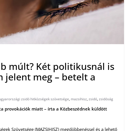
b múlt? Két politikusnál is
 jelent meg – betelt a
gyarországi zsidó hitközségek szövetsége
,
mazsihisz
,
zsidó
,
zsidóság
ita provokációk miatt – írta a Közbeszédnek küldött
ségek Szövetsége (MAZSIHISZ) megdöbbenéssel és a lehető