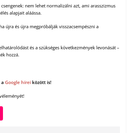
 csengenek: nem lehet normalizálni azt, ami arasszizmus
élés alapjait aláássa.
 ha újra és újra megpróbálják visszacsempészni a
s elhatárolódást és a szükséges következmények levonását –
ék hozzá.
 a
Google hírei
között is!
 véleményét!