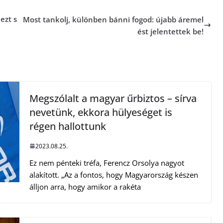
ezt s
Most tankolj, különben bánni fogod: újabb áremel
ést jelentettek be!
Megszólalt a magyar űrbiztos – sírva
nevetünk, ekkora hülyeséget is
régen hallottunk
2023.08.25.
Ez nem pénteki tréfa, Ferencz Orsolya nagyot
alakított. „Az a fontos, hogy Magyarország készen
álljon arra, hogy amikor a rakéta