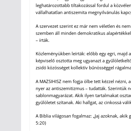
leghatározottabb tiltakozással fordul a közvé
vállalhatatlan antiszemita megnyilvánulás kapc
A szervezet szerint ez már nem véletlen és nem 
szemben áll minden demokratikus alapértékkel 
– írták.
Közleményükben leírták: előbb egy egri, majd 
képviselő osztotta meg ugyanazt a gyűlöletkeltő,
zsidó közösséget kollektív bűnösséggel rágalma
A MAZSIHISZ nem fogja ölbe tett kézzel nézni, ah
nyer az antiszemitizmus – tudatták. Szerintük 
sablonmagyarázat. Akik ilyen tartalmakat osz
gyűlöletet szítanak. Aki hallgat, az cinkossá vál
A Biblia világosan fogalmaz: „Jaj azoknak, akik
5:20)