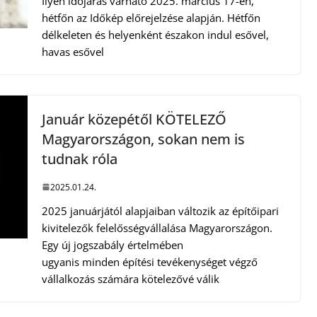
Ilyen időjárás várható 2025. március 17-én,
hétfőn az Időkép előrejelzése alapján. Hétfőn
délkeleten és helyenként északon indul esővel,
havas esővel
Január közepétől KÖTELEZŐ
Magyarországon, sokan nem is
tudnak róla
2025.01.24.
2025 januárjától alapjaiban változik az építőipari
kivitelezők felelősségvállalása Magyarországon.
Egy új jogszabály értelmében
ugyanis minden építési tevékenységet végző
vállalkozás számára kötelezővé válik