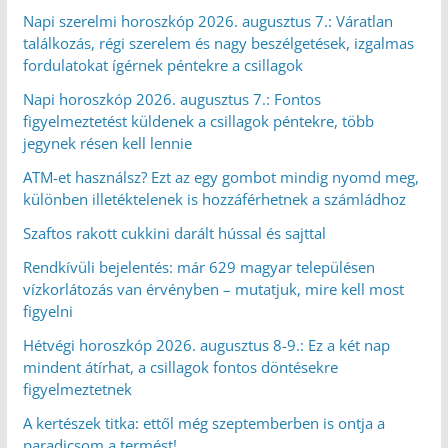
Napi szerelmi horoszkóp 2026. augusztus 7.: Váratlan
találkozás, régi szerelem és nagy beszélgetések, izgalmas
fordulatokat ígérnek péntekre a csillagok
Napi horoszkóp 2026. augusztus 7.: Fontos
figyelmeztetést küldenek a csillagok péntekre, több
jegynek résen kell lennie
ATM-et használsz? Ezt az egy gombot mindig nyomd meg,
különben illetéktelenek is hozzáférhetnek a számládhoz
Szaftos rakott cukkini darált hússal és sajttal
Rendkívüli bejelentés: már 629 magyar településen
vízkorlátozás van érvényben – mutatjuk, mire kell most
figyelni
Hétvégi horoszkóp 2026. augusztus 8-9.: Ez a két nap
mindent átírhat, a csillagok fontos döntésekre
figyelmeztetnek
A kertészek titka: ettől még szeptemberben is ontja a
paradicsom a termést!