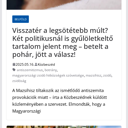
BELFÖLD
Visszatér a legsötétebb múlt?
Két politikusnál is gyűlöletkeltő
tartalom jelent meg – betelt a
pohár, jött a válasz!
2025.05.16.
Közbeszéd
antiszemitizmus
,
botrány
,
magyarországi zsidó hitközségek szövetsége
,
mazsihisz
,
zsidó
,
zsidóság
A Mazsihisz tiltakozik az ismétlődő antiszemita
provokációk miatt – írta a Közbeszédnek küldött
közleményében a szervezet. Elmondták, hogy a
Magyarországi