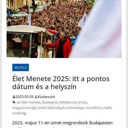
BELFÖLD
Élet Menete 2025: itt a pontos
dátum és a helyszín
2025.05.05.
Közbeszéd
az élet menete
,
Budapest
,
holokauszt
,
Izrael
,
magyarországi zsidó hitközségek szövetsége
,
mazsihisz
,
zsidó
,
zsidóság
2025. május 11-én ismét megrendezik Budapesten