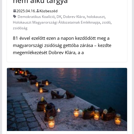
nem alku tárgya
2025.04.16.
Közbeszéd
Demokratikus Koalíció
,
DK
,
Dobrev Klára
,
holokauszt
,
Holokauszt Magyarországi Áldozatainak Emléknapja
,
zsidó
,
zsidóság
81 évvel ezelőtt ezen a napon kezdődött meg a
magyarországi zsidóság gettóba zárása – kezdte
megemlékezését Dobrev Klára, a a