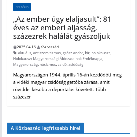
BELFÖLD
„Az ember úgy elaljasult”: 81
éves az emberi aljasság,
százezrek halálát gyászoljuk
2025.04.16.
Közbeszéd
aktuális
,
antiszemitizmus
,
grósz andor
,
hír
,
holokauszt
,
Holokauszt Magyarországi Áldozatainak Emléknapja
,
Magyarország
,
nácizmus
,
zsidó
,
zsidóság
Magyarországon 1944. április 16-án kezdődött meg
a vidéki magyar zsidóság gettóba zárása, amit
röviddel később a deportálás követett. Több
százezer
A Közbeszéd legfrissebb hírei