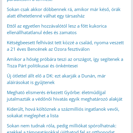
Sokan csak akkor döbbennek rá, amikor már késő, órák
alatt élhetetlenné válhat egy társasház
Ettől az egyetlen hozzávalótól lesz a főtt kukorica
ellenállhatatlanul édes és zamatos
Kétségbeesett felhívást tett közzé a család, nyoma veszett
a 21 éves Bencének az Ozora fesztiválon
Amikor a hőség próbára teszi az országot, így segítenek a
Tisza Párt politikusai és önkéntesei
Új ötlettel állt elő a DK: ezt akarják a Dunán, már
aláírásokat is gyűjtenek
Megható elismerés érkezett Győrbe: életműdíjjal
jutalmazták a védőnői hivatás egyik meghatározó alakját
Kiderült, hová költöznek a százmilliós ingatlanok vevői,
sokakat meglephet a lista
Sokan nem tudnak róla, pedig milliókat spórolhatnak:
ezekkel a támogatásokkal újíthatod fel az otthonodat