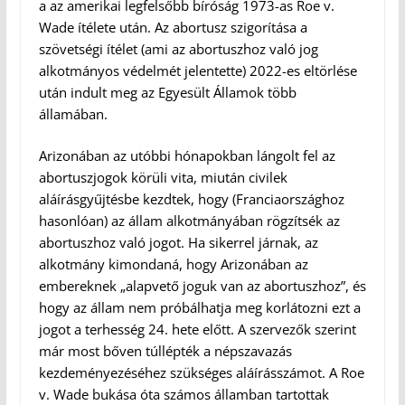
a az amerikai legfelsőbb bíróság 1973-as Roe v.
Wade ítélete után. Az abortusz szigorítása a
szövetségi ítélet (ami az abortuszhoz való jog
alkotmányos védelmét jelentette) 2022-es eltörlése
után indult meg az Egyesült Államok több
államában.
Arizonában az utóbbi hónapokban lángolt fel az
abortuszjogok körüli vita, miután civilek
aláírásgyűjtésbe kezdtek, hogy (Franciaországhoz
hasonlóan) az állam alkotmányában rögzítsék az
abortuszhoz való jogot. Ha sikerrel járnak, az
alkotmány kimondaná, hogy Arizonában az
embereknek „alapvető joguk van az abortuszhoz”, és
hogy az állam nem próbálhatja meg korlátozni ezt a
jogot a terhesség 24. hete előtt. A szervezők szerint
már most bőven túllépték a népszavazás
kezdeményezéséhez szükséges aláírásszámot. A Roe
v. Wade bukása óta számos államban tartottak