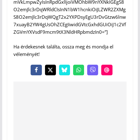
mVkLmpwZyIsInRpdGxlIjoiVMOhbW9nYXNkIGEgS8
O2emJlc3rDqWRldCIsInN1bW1hcnkiOiJLZWR2ZXMg
S8O2emJlc3rDqWQgT2x2YXPDsyEgU3rDvGtzw6lnw
7xuayB2YW4gUsOhZCEgIiwidGVtcGxhdGUiOiJ1c2Vf
ZGVmYXVsdF9mcm9tX3NldHRpbmdzIn0=”]
Ha érdekesnek találta, ossza meg és mondja el
véleményét!