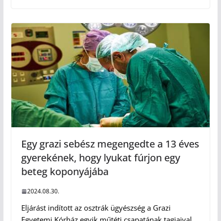
Egy grazi sebész megengedte a 13 éves
gyerekének, hogy lyukat fúrjon egy
beteg koponyájába
2024.08.30.
Eljárást indított az osztrák ügyészség a Grazi
Egyetemi Kórház egyik műtéti csapatának tagjaival