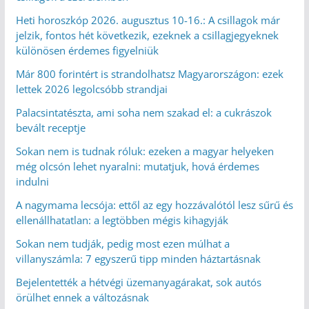
Heti horoszkóp 2026. augusztus 10-16.: A csillagok már
jelzik, fontos hét következik, ezeknek a csillagjegyeknek
különösen érdemes figyelniük
Már 800 forintért is strandolhatsz Magyarországon: ezek
lettek 2026 legolcsóbb strandjai
Palacsintatészta, ami soha nem szakad el: a cukrászok
bevált receptje
Sokan nem is tudnak róluk: ezeken a magyar helyeken
még olcsón lehet nyaralni: mutatjuk, hová érdemes
indulni
A nagymama lecsója: ettől az egy hozzávalótól lesz sűrű és
ellenállhatatlan: a legtöbben mégis kihagyják
Sokan nem tudják, pedig most ezen múlhat a
villanyszámla: 7 egyszerű tipp minden háztartásnak
Bejelentették a hétvégi üzemanyagárakat, sok autós
örülhet ennek a változásnak