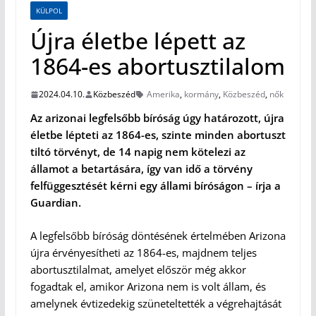
KÜLPOL
Újra életbe lépett az
1864-es abortusztilalom
2024.04.10.
Közbeszéd
Amerika
,
kormány
,
Közbeszéd
,
nők
Az arizonai legfelsőbb bíróság úgy határozott, újra
életbe lépteti az 1864-es, szinte minden abortuszt
tiltó törvényt, de 14 napig nem kötelezi az
államot a betartására, így van idő a törvény
felfüggesztését kérni egy állami bíróságon – írja a
Guardian.
A legfelsőbb bíróság döntésének értelmében Arizona
újra érvényesítheti az 1864-es, majdnem teljes
abortusztilalmat, amelyet először még akkor
fogadtak el, amikor Arizona nem is volt állam, és
amelynek évtizedekig szüneteltették a végrehajtását