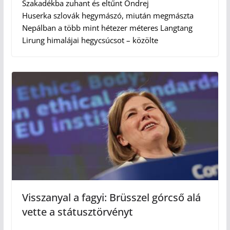
Szakadékba zuhant és eltűnt Ondrej
Huserka szlovák hegymászó, miután megmászta
Nepálban a több mint hétezer méteres Langtang
Lirung himalájai hegycsúcsot – közölte
Visszanyal a fagyi: Brüsszel górcső alá
vette a státusztörvényt