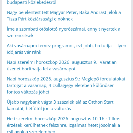
budapesti közlekedésről
Nagy bejelentést tett Magyar Péter, Baka Andrást jelöli a
Tisza Párt köztársasági elnöknek
Íme a szombati ötöslottó nyerőszámai, ennyit nyertek a
szerencsések
Aki vasárnapra tervez programot, ezt jobb, ha tudja – ilyen
időjárás vár ránk
Napi szerelmi horoszkóp 2026. augusztus 9.: Váratlan
üzenet boríthatja fel a vasárnapot
Napi horoszkóp 2026. augusztus 9.: Meglepő fordulatokat
tartogat a vasárnap, 4 csillagjegy életében különösen
fontos változás jöhet
Újabb nagybank vágta 3 százalék alá az Otthon Start
kamatát, hétfőtől jön a változás
Heti szerelmi horoszkóp 2026. augusztus 10-16.: Titkos
érzések kerülhetnek felszínre, izgalmas hetet jósolnak a
csillagok a szerelemben