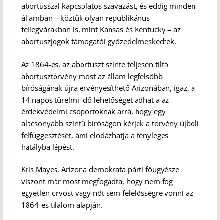
abortusszal kapcsolatos szavazást, és eddig minden
államban – köztük olyan republikánus
fellegvárakban is, mint Kansas és Kentucky – az
abortuszjogok támogatói győzedelmeskedtek.
Az 1864-es, az abortuszt szinte teljesen tiltó
abortusztörvény most az állam legfelsőbb
bíróságának újra érvényesíthető Arizonában, igaz, a
14 napos türelmi idő lehetőséget adhat a az
érdekvédelmi csoportoknak arra, hogy egy
alacsonyabb szintű bíróságon kérjék a törvény újbóli
felfüggesztését, ami elodázhatja a tényleges
hatályba lépést.
Kris Mayes, Arizona demokrata párti főügyésze
viszont már most megfogadta, hogy nem fog
egyetlen orvost vagy nőt sem felelősségre vonni az
1864-es tilalom alapján.