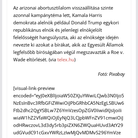
Az arizonai abortusztilalom visszaállítása szinte
azonnal kampánytéma lett, Kamala Harris
demokrata alelnök például Donald Trump egykori
republikánus elnök és jelenlegi elnökjelölt
felelősségét hangsúlyozta, aki az elnöksége idején
nevezte ki azokat a bírákat, akik az Egyesült Államok
legfelsőbb bíróságában végül megszavazták a Roe v.
Wade eltörlését. (via
telex.hu
)
Fotó: Pixabay
[visual-link-preview
encoded=”eyJ0eXBlIjoiaW50ZXJuYWwiLCJwb3N0Ijo5
NzEsInBvc3RfbGFiZWwiOiJPbGRhbCA5NzEgLSBUw6
Ftb2dhc2QgYSBLw7Z6YmVzesOpZGV0IiwidXJsIjoiIi
wiaW1hZ2VfaWQiOjEyNjQ3LCJpbWFnZV91cmwiOiJ
odHRwczovL3d3dy5rb3piZXN6ZWQuaHUvd3AtY29
udGVudC91cGxvYWRzLzIwMjQvMDMvS296YmVze