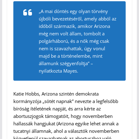
„A mai döntés egy olyan törvény
újbóli bevezetéséről, amely abból az
időből származik, amikor Arizona
még nem volt állam, tombolt a
polgárháború, és a nők még csak
nem is szavazhattak, úgy vonul
majd be a történelembe, mint
államunk szégyenfoltja” –
nyilatkozta Mayes.
Katie Hobbs, Arizona szintén demokrata
kormányzója „sötét napnak” nevezte a legfelsőbb
bíróság ítéletének napját, és arra kérte az
abortuszjogok támogatóit, hogy novemberben
hallassák hangjukat (Arizona egyike lehet annak a
tucatnyi államnak, ahol a választók novemberben
közvetlenül szavazhatnak az abortuszhoz való