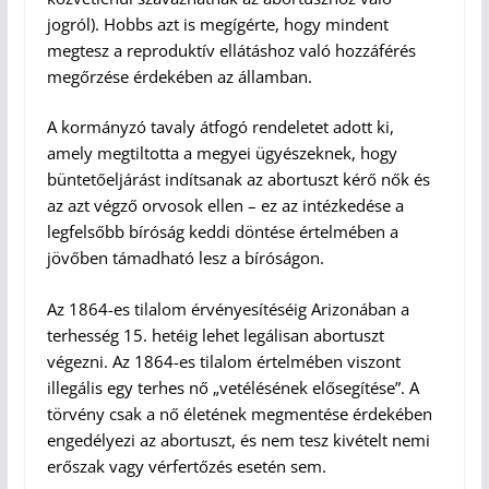
jogról). Hobbs azt is megígérte, hogy mindent
megtesz a reproduktív ellátáshoz való hozzáférés
megőrzése érdekében az államban.
A kormányzó tavaly átfogó rendeletet adott ki,
amely megtiltotta a megyei ügyészeknek, hogy
büntetőeljárást indítsanak az abortuszt kérő nők és
az azt végző orvosok ellen – ez az intézkedése a
legfelsőbb bíróság keddi döntése értelmében a
jövőben támadható lesz a bíróságon.
Az 1864-es tilalom érvényesítéséig Arizonában a
terhesség 15. hetéig lehet legálisan abortuszt
végezni. Az 1864-es tilalom értelmében viszont
illegális egy terhes nő „vetélésének elősegítése”. A
törvény csak a nő életének megmentése érdekében
engedélyezi az abortuszt, és nem tesz kivételt nemi
erőszak vagy vérfertőzés esetén sem.