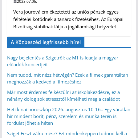
2023.07.06.
Vera Jourová emlékeztetett az uniós pénzek egyes
feltételei kötődnek a tanárok fizetéséhez. Az Európai
Bizottság stabilnak látja a jogállamisági helyzetet
A Közbeszéd legfrissebb hírei
Nagy bejelentés a Szigetről: az M1 is leadja a magyar
előadók koncertjeit
Nem tudod, mit nézz hétvégén? Ezek a filmek garantáltan
meghozzák a kedved a filmezéshez
Már most érdemes felkészülni az iskolakezdésre, ez a
néhány dolog sok stressztől kímélheti meg a családot
Heti kínai horoszkóp 2026. augusztus 10-16.: Egy váratlan
hír mindent borít, pénz, szerelem és munka terén is
fordulat jöhet a héten
Sziget Fesztiválra mész? Ezt mindenképpen tudnod kell a