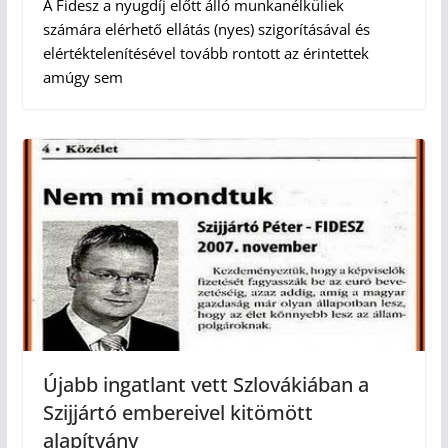
A Fidesz a nyugdíj előtt álló munkanélküliek
számára elérhető ellátás (nyes) szigorításával és
elértéktelenítésével tovább rontott az érintettek
amúgy sem
Újabb ingatlant vett Szlovákiában a
Szijjártó embereivel kitömött
alapítvány