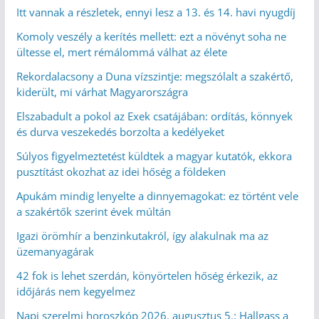
Itt vannak a részletek, ennyi lesz a 13. és 14. havi nyugdíj
Komoly veszély a kerítés mellett: ezt a növényt soha ne
ültesse el, mert rémálommá válhat az élete
Rekordalacsony a Duna vízszintje: megszólalt a szakértő,
kiderült, mi várhat Magyarországra
Elszabadult a pokol az Exek csatájában: ordítás, könnyek
és durva veszekedés borzolta a kedélyeket
Súlyos figyelmeztetést küldtek a magyar kutatók, ekkora
pusztítást okozhat az idei hőség a földeken
Apukám mindig lenyelte a dinnyemagokat: ez történt vele
a szakértők szerint évek múltán
Igazi örömhír a benzinkutakról, így alakulnak ma az
üzemanyagárak
42 fok is lehet szerdán, könyörtelen hőség érkezik, az
időjárás nem kegyelmez
Napi szerelmi horoszkóp 2026. augusztus 5.: Hallgass a