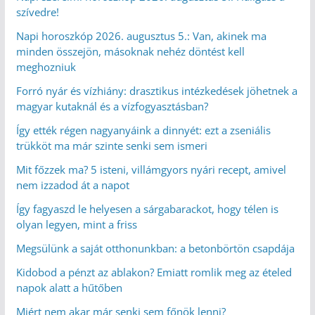
szívedre!
Napi horoszkóp 2026. augusztus 5.: Van, akinek ma
minden összejön, másoknak nehéz döntést kell
meghozniuk
Forró nyár és vízhiány: drasztikus intézkedések jöhetnek a
magyar kutaknál és a vízfogyasztásban?
Így ették régen nagyanyáink a dinnyét: ezt a zseniális
trükköt ma már szinte senki sem ismeri
Mit főzzek ma? 5 isteni, villámgyors nyári recept, amivel
nem izzadod át a napot
Így fagyaszd le helyesen a sárgabarackot, hogy télen is
olyan legyen, mint a friss
Megsülünk a saját otthonunkban: a betonbörtön csapdája
Kidobod a pénzt az ablakon? Emiatt romlik meg az ételed
napok alatt a hűtőben
Miért nem akar már senki sem főnök lenni?