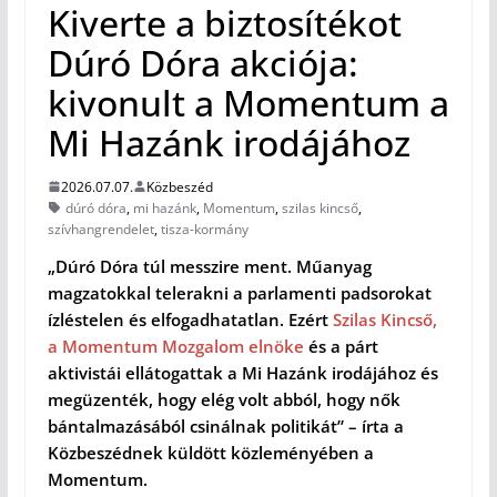
Kiverte a biztosítékot
Dúró Dóra akciója:
kivonult a Momentum a
Mi Hazánk irodájához
2026.07.07.
Közbeszéd
dúró dóra
,
mi hazánk
,
Momentum
,
szilas kincső
,
szívhangrendelet
,
tisza-kormány
„Dúró Dóra túl messzire ment. Műanyag
magzatokkal telerakni a parlamenti padsorokat
ízléstelen és elfogadhatatlan. Ezért
Szilas Kincső,
a Momentum Mozgalom elnöke
és a párt
aktivistái ellátogattak a Mi Hazánk irodájához és
megüzenték, hogy elég volt abból, hogy nők
bántalmazásából csinálnak politikát” – írta a
Közbeszédnek küldött közleményében a
Momentum.