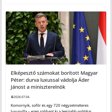
Elképesztő számokat borított Magyar
Péter: durva luxussal vádolja Áder
Jánost a miniszterelnök
2026.07.04.
Komornyik, sofőr és egy 720 négyzetméteres
luxusvilla – ezen robbant ki a legújabb politikai