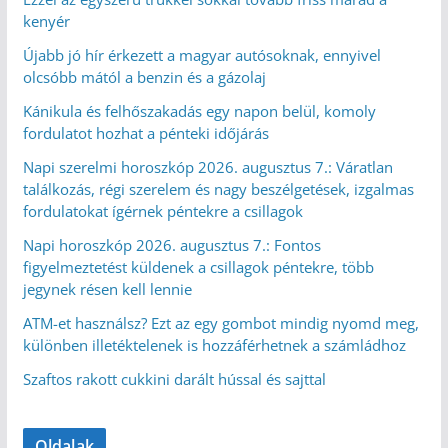
kenyér
Újabb jó hír érkezett a magyar autósoknak, ennyivel
olcsóbb mától a benzin és a gázolaj
Kánikula és felhőszakadás egy napon belül, komoly
fordulatot hozhat a pénteki időjárás
Napi szerelmi horoszkóp 2026. augusztus 7.: Váratlan
találkozás, régi szerelem és nagy beszélgetések, izgalmas
fordulatokat ígérnek péntekre a csillagok
Napi horoszkóp 2026. augusztus 7.: Fontos
figyelmeztetést küldenek a csillagok péntekre, több
jegynek résen kell lennie
ATM-et használsz? Ezt az egy gombot mindig nyomd meg,
különben illetéktelenek is hozzáférhetnek a számládhoz
Szaftos rakott cukkini darált hússal és sajttal
Oldalak