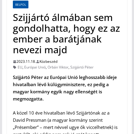
BELPOL
Szijjártó álmában sem
gondolhatta, hogy ez az
ember a barátjának
nevezi majd
2023.11.18.
Közbeszéd
EU
,
Európai Unió
,
Orbán Viktor
,
Szijjártó Péter
Szijjártó Péter az Európai Unió leghosszabb ideje
hivatalban lévő külügyminisztere, ez pedig a
magyar kormány egyik nagy ellenségét is
megmozgatta.
A közel 10 éve hivatalban lévő Szijjártónak az a
David Pressman (a magyar kormány szerint
„Présember” – mert névvel ugye ők viccelhetnek) is