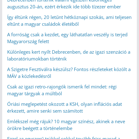
augusztus 20-án, ezért érkezik ide több tízezer ember
Így éltünk régen, 20 letűnt hétköznapi szokás, ami teljesen
eltűnt a magyar családok életéből
A forróság csak a kezdet, egy láthatatlan veszély is terjed
Magyarország felett
Különleges kert nyílt Debrecenben, de az igazi szenzáció a
laboratóriumokban történik
A Szigetre Fesztiválra készülsz? Fontos részleteket közölt a
MÁV a közlekedésről
Csak az igazi retro-rajongók ismerik fel mindet: régi
magyar tárgyak a múltból
Óriási meglepetést okozott a KSH, olyan inflációs adat
érkezett, amire senki sem számított
Emlékszel még rájuk? 10 magyar színész, akinek a neve
örökre beégett a történelembe
Ezzel az egyszerű trükkel sokkal tovább friss marad a