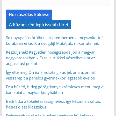
A Közbeszéd legfrissebb hírei
Sok nyugdíjas örülhet: szeptemberben a megszokottnál
korábban érkezik a nyugdíj! Mutatjuk, mikor utalnak
Készüljenek! Kegyetlen hőségcsapda jön a magyar
nagyvárosokban – Ezzel a trükkel vészelhetik át az
augusztusi poklot
Így élte meg Ön is? 7 nosztalgikus jel, ami azonnal
visszarepít a panelos gyermekkor legszebb éveibe
Ez a hűsítő, hideg görögdinnye krémleves menti meg a
kánikulát a magyar konyhákban
Betti titka a tökéletes lasagnéhez: így készül a szaftos,
házias olasz klasszikus
Debrecenben történik valami egészen különleges