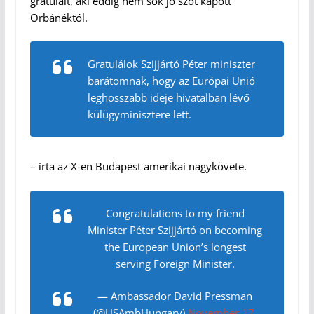
gratulált, aki eddig nem sok jó szót kapott
Orbánéktól.
Gratulálok Szijjártó Péter miniszter
barátomnak, hogy az Európai Unió
leghosszabb ideje hivatalban lévő
külügyminisztere lett.
– írta az X-en Budapest amerikai nagykövete.
Congratulations to my friend
Minister Péter Szijjártó on becoming
the European Union’s longest
serving Foreign Minister.
— Ambassador David Pressman
(@USAmbHungary)
November 17,