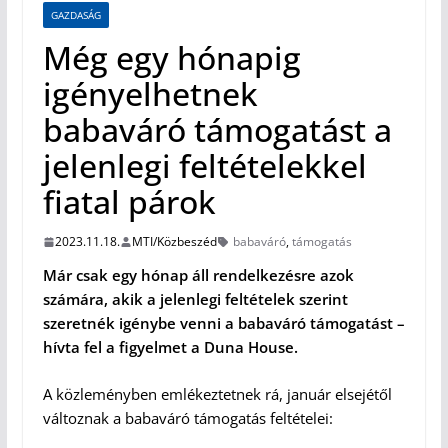
GAZDASÁG
Még egy hónapig
igényelhetnek
babaváró támogatást a
jelenlegi feltételekkel
fiatal párok
2023.11.18.
MTI/Közbeszéd
babaváró
,
támogatás
Már csak egy hónap áll rendelkezésre azok
számára, akik a jelenlegi feltételek szerint
szeretnék igénybe venni a babaváró támogatást –
hívta fel a figyelmet a Duna House.
A közleményben emlékeztetnek rá, január elsejétől
változnak a babaváró támogatás feltételei: