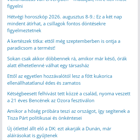
figyelni
Hétvégi horoszkóp 2026. augusztus 8-9.: Ez a két nap
mindent átírhat, a csillagok fontos döntésekre
figyelmeztetnek
A kertészek titka: ettől még szeptemberben is ontja a
paradicsom a termést!
Sokan csak akkor döbbennek rá, amikor már késő, órák
alatt élhetetlenné válhat egy társasház
Ettől az egyetlen hozzávalótól lesz a főtt kukorica
ellenállhatatlanul édes és zamatos
Kétségbeesett felhívást tett közzé a család, nyoma veszett
a 21 éves Bencének az Ozora fesztiválon
Amikor a hőség próbára teszi az országot, így segítenek a
Tisza Párt politikusai és önkéntesei
Új ötlettel állt elő a DK: ezt akarják a Dunán, már
aláírásokat is gyűjtenek