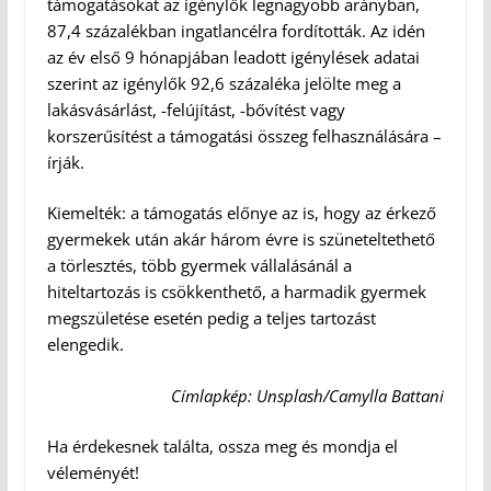
támogatásokat az igénylők legnagyobb arányban,
87,4 százalékban ingatlancélra fordították. Az idén
az év első 9 hónapjában leadott igénylések adatai
szerint az igénylők 92,6 százaléka jelölte meg a
lakásvásárlást, -felújítást, -bővítést vagy
korszerűsítést a támogatási összeg felhasználására –
írják.
Kiemelték: a támogatás előnye az is, hogy az érkező
gyermekek után akár három évre is szüneteltethető
a törlesztés, több gyermek vállalásánál a
hiteltartozás is csökkenthető, a harmadik gyermek
megszületése esetén pedig a teljes tartozást
elengedik.
Címlapkép: Unsplash/Camylla Battani
Ha érdekesnek találta, ossza meg és mondja el
véleményét!