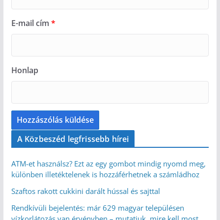
E-mail cím
*
Honlap
A Közbeszéd legfrissebb hírei
ATM-et használsz? Ezt az egy gombot mindig nyomd meg,
különben illetéktelenek is hozzáférhetnek a számládhoz
Szaftos rakott cukkini darált hússal és sajttal
Rendkívüli bejelentés: már 629 magyar településen
vízkorlátozás van érvényben – mutatjuk, mire kell most