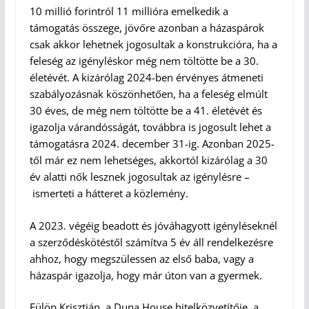
10 millió forintról 11 millióra emelkedik a
támogatás összege, jövőre azonban a házaspárok
csak akkor lehetnek jogosultak a konstrukcióra, ha a
feleség az igényléskor még nem töltötte be a 30.
életévét. A kizárólag 2024-ben érvényes átmeneti
szabályozásnak köszönhetően, ha a feleség elmúlt
30 éves, de még nem töltötte be a 41. életévét és
igazolja várandósságát, továbbra is jogosult lehet a
támogatásra 2024. december 31-ig. Azonban 2025-
től már ez nem lehetséges, akkortól kizárólag a 30
év alatti nők lesznek jogosultak az igénylésre –
ismerteti a hátteret a közlemény.
A 2023. végéig beadott és jóváhagyott igényléseknél
a szerződéskötéstől számítva 5 év áll rendelkezésre
ahhoz, hogy megszülessen az első baba, vagy a
házaspár igazolja, hogy már úton van a gyermek.
Fülöp Krisztián, a Duna House hitelközvetítője, a