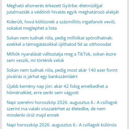
Megható elismerés érkezett Győrbe: életműdíjjal
jutalmazták a védőnői hivatás egyik meghatározó alakját
Kiderült, hová költöznek a százmilliós ingatlanok vevői,
sokakat meglephet a lista
Sokan nem tudnak róla, pedig milliókat spórolhatnak:
ezekkel a támogatásokkal újíthatod fel az otthonodat
Milliók nyaralását változtatja meg a TikTok, sokan észre
sem veszik, mi történik velük
Sokan nem tudnak róla, pedig most akár 140 ezer forint
jóváírás is járhat egy bankszámláért
Újabb kemény nap jön: akár 42 fokig emelkedhet a
hőmérséklet, erre senki sem vágyott
Napi szerelmi horoszkóp 2026. augusztus 6.: A csillagok
szerint ma valaki visszatérhet az életedbe, de nem
mindenki örül majd ennek
Napi horoszkóp 2026. augusztus 6.: A csillagok különös