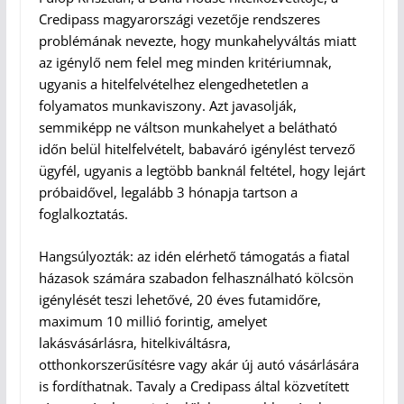
Credipass magyarországi vezetője rendszeres
problémának nevezte, hogy munkahelyváltás miatt
az igénylő nem felel meg minden kritériumnak,
ugyanis a hitelfelvételhez elengedhetetlen a
folyamatos munkaviszony. Azt javasolják,
semmiképp ne váltson munkahelyet a belátható
időn belül hitelfelvételt, babaváró igénylést tervező
ügyfél, ugyanis a legtöbb banknál feltétel, hogy lejárt
próbaidővel, legalább 3 hónapja tartson a
foglalkoztatás.
Hangsúlyozták: az idén elérhető támogatás a fiatal
házasok számára szabadon felhasználható kölcsön
igénylését teszi lehetővé, 20 éves futamidőre,
maximum 10 millió forintig, amelyet
lakásvásárlásra, hitelkiváltásra,
otthonkorszerűsítésre vagy akár új autó vásárlására
is fordíthatnak. Tavaly a Credipass által közvetített