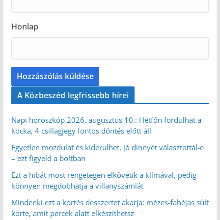
Honlap
A Közbeszéd legfrissebb hírei
Napi horoszkóp 2026. augusztus 10.: Hétfőn fordulhat a
kocka, 4 csillagjegy fontos döntés előtt áll
Egyetlen mozdulat és kiderülhet, jó dinnyét választottál-e
– ezt figyeld a boltban
Ezt a hibát most rengetegen elkövetik a klímával, pedig
könnyen megdobhatja a villanyszámlát
Mindenki ezt a körtés desszertet akarja: mézes-fahéjas sült
körte, amit percek alatt elkészíthetsz