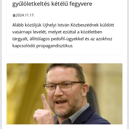
gyűlöletkeltés kétélű fegyvere
2024.11.17.
Alább közöljük Ujhelyi István Közbeszédnek küldött
vasárnapi levelét, melyet ezúttal a közéletben
tárgyalt, állítólagos pedofil-ügyekkel és az azokhoz
kapcsolódó propagandisztikus