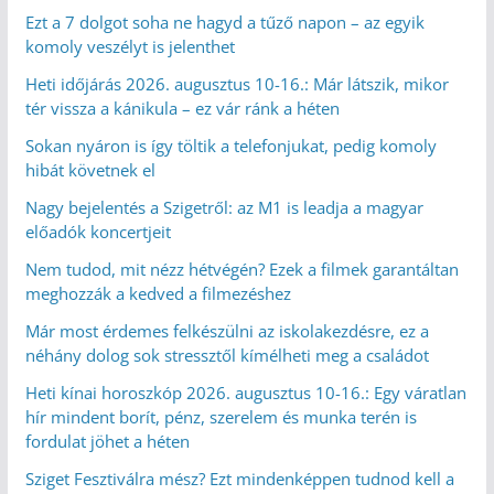
Ezt a 7 dolgot soha ne hagyd a tűző napon – az egyik
komoly veszélyt is jelenthet
Heti időjárás 2026. augusztus 10-16.: Már látszik, mikor
tér vissza a kánikula – ez vár ránk a héten
Sokan nyáron is így töltik a telefonjukat, pedig komoly
hibát követnek el
Nagy bejelentés a Szigetről: az M1 is leadja a magyar
előadók koncertjeit
Nem tudod, mit nézz hétvégén? Ezek a filmek garantáltan
meghozzák a kedved a filmezéshez
Már most érdemes felkészülni az iskolakezdésre, ez a
néhány dolog sok stressztől kímélheti meg a családot
Heti kínai horoszkóp 2026. augusztus 10-16.: Egy váratlan
hír mindent borít, pénz, szerelem és munka terén is
fordulat jöhet a héten
Sziget Fesztiválra mész? Ezt mindenképpen tudnod kell a