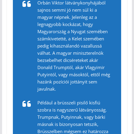
Orbán Viktor látványkonyhájából
sajnos semmi jó nem sül ki a
magyar népnek. Jelenleg az a
legnagyobb kockázat, hogy
Magyarország a Nyugat szemében
számkivetetté, a Kelet szemében
pedig kihasználandó vazallussá
válhat. A magyar miniszterelnök
bezsebelhet dicséreteket akár
Donald Trumptól, akár Vlagyimir
Putyintól, vagy másoktól, ettől még
hazánk pozíciói jottányit sem
javulnak.
Például a brüsszeli pisilő kisfiú
szobra is nagyszerű látványosság.
Trumpnak, Putyinnak, vagy bárki
másnak is bizonyosan tetszik,
Brüsszelben mégsem ez határozza