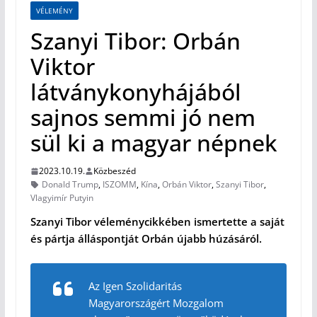
VÉLEMÉNY
Szanyi Tibor: Orbán
Viktor
látványkonyhájából
sajnos semmi jó nem
sül ki a magyar népnek
2023.10.19.
Közbeszéd
Donald Trump
,
ISZOMM
,
Kína
,
Orbán Viktor
,
Szanyi Tibor
,
Vlagyimír Putyin
Szanyi Tibor véleménycikkében ismertette a saját
és pártja álláspontját Orbán újabb húzásáról.
Az Igen Szolidaritás
Magyarországért Mozgalom