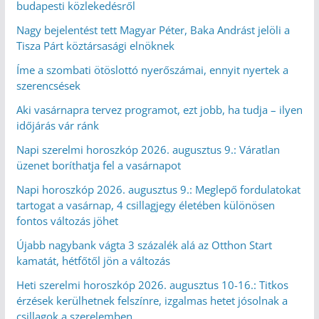
budapesti közlekedésről
Nagy bejelentést tett Magyar Péter, Baka Andrást jelöli a
Tisza Párt köztársasági elnöknek
Íme a szombati ötöslottó nyerőszámai, ennyit nyertek a
szerencsések
Aki vasárnapra tervez programot, ezt jobb, ha tudja – ilyen
időjárás vár ránk
Napi szerelmi horoszkóp 2026. augusztus 9.: Váratlan
üzenet boríthatja fel a vasárnapot
Napi horoszkóp 2026. augusztus 9.: Meglepő fordulatokat
tartogat a vasárnap, 4 csillagjegy életében különösen
fontos változás jöhet
Újabb nagybank vágta 3 százalék alá az Otthon Start
kamatát, hétfőtől jön a változás
Heti szerelmi horoszkóp 2026. augusztus 10-16.: Titkos
érzések kerülhetnek felszínre, izgalmas hetet jósolnak a
csillagok a szerelemben