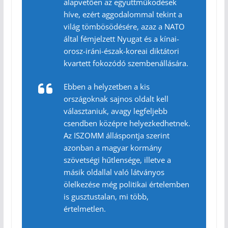
alapvetően az együttműködések
híve, ezért aggodalommal tekint a
világ tömbösödésére, azaz a NATO
által fémjelzett Nyugat és a kínai-
orosz-iráni-észak-koreai diktátori
kvartett fokozódó szembenállására.
Ebben a helyzetben a kis
országoknak sajnos oldalt kell
választaniuk, avagy legfeljebb
csendben középre helyezkedhetnek.
Az ISZOMM álláspontja szerint
azonban a magyar kormány
szövetségi hűtlensége, illetve a
másik oldallal való látványos
ölelkezése még politikai értelemben
is gusztustalan, mi több,
értelmetlen.