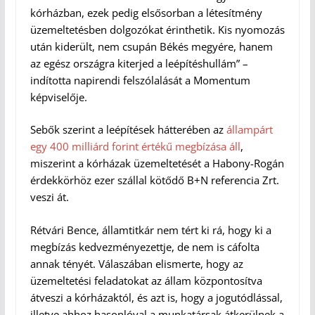
kórházban, ezek pedig elsősorban a létesítmény
üzemeltetésben dolgozókat érinthetik. Kis nyomozás
után kiderült, nem csupán Békés megyére, hanem
az egész országra kiterjed a leépítéshullám” –
indította napirendi felszólalását a Momentum
képviselője.
Sebők szerint a leépítések hátterében az
állampárt
egy 400 milliárd forint értékű megbízása áll
,
miszerint a kórházak üzemeltetését a Habony-Rogán
érdekkörhöz ezer szállal kötődő B+N referencia Zrt.
veszi át.
Rétvári Bence, államtitkár nem tért ki rá, hogy ki a
megbízás kedvezményezettje, de nem is cáfolta
annak tényét. Válaszában elismerte, hogy az
üzemeltetési feladatokat az állam központosítva
átveszi a kórházaktól, és azt is, hogy a jogutódlással,
illetve ahhoz hasonlóval a munkatársak átkerülnek a