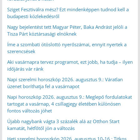
Sziget Fesztiválra mész? Ezt mindenképpen tudnod kell a
budapesti közlekedésről
Nagy bejelentést tett Magyar Péter, Baka Andrást jelöli a
Tisza Párt köztársasági elnöknek
Íme a szombati ötöslottó nyerőszámai, ennyit nyertek a
szerencsések
Aki vasárnapra tervez programot, ezt jobb, ha tudja – ilyen
időjárás vár ránk
Napi szerelmi horoszkóp 2026. augusztus 9.: Váratlan
üzenet boríthatja fel a vasárnapot
Napi horoszkóp 2026. augusztus 9.: Meglepő fordulatokat
tartogat a vasárnap, 4 csillagjegy életében különösen
fontos változás jöhet
Újabb nagybank vágta 3 százalék alá az Otthon Start
kamatát, hétfőtől jön a változás
Heti szerelmi horoszkóp 2026. augusztus 10-16.: Titkos