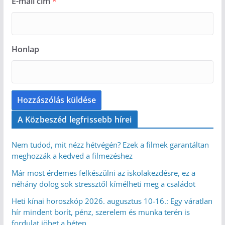
E-mail cím
*
Honlap
A Közbeszéd legfrissebb hírei
Nem tudod, mit nézz hétvégén? Ezek a filmek garantáltan
meghozzák a kedved a filmezéshez
Már most érdemes felkészülni az iskolakezdésre, ez a
néhány dolog sok stressztől kímélheti meg a családot
Heti kínai horoszkóp 2026. augusztus 10-16.: Egy váratlan
hír mindent borít, pénz, szerelem és munka terén is
fordulat jöhet a héten