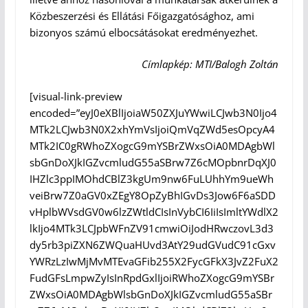
Közbeszerzési és Ellátási Főigazgatósághoz, ami
bizonyos számú elbocsátásokat eredményezhet.
Címlapkép: MTI/Balogh Zoltán
[visual-link-preview
encoded=”eyJ0eXBlIjoiaW50ZXJuYWwiLCJwb3N0Ijo4
MTk2LCJwb3N0X2xhYmVsIjoiQmVqZWd5esOpcyA4
MTk2IC0gRWhoZXogcG9mYSBrZWxsOiA0MDAgbWl
sbGnDoXJkIGZvcmludG55aSBrw7Z6cMOpbnrDqXJ0
IHZlc3ppIMOhdCBlZ3kgUm9nw6FuLUhhYm9ueWh
veiBrw7Z0aGV0xZEgY8OpZyBhIGvDs3Jow6F6aSDD
vHplbWVsdGV0w6lzZWtldCIsInVybCI6IiIsImltYWdlX2
lkIjo4MTk3LCJpbWFnZV91cmwiOiJodHRwczovL3d3
dy5rb3piZXN6ZWQuaHUvd3AtY29udGVudC91cGxv
YWRzLzIwMjMvMTEvaGFib255X2FycGFkX3JvZ2FuX2
FudGFsLmpwZyIsInRpdGxlIjoiRWhoZXogcG9mYSBr
ZWxsOiA0MDAgbWlsbGnDoXJkIGZvcmludG55aSBr