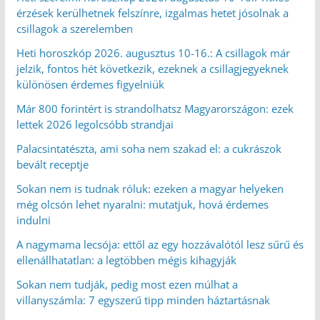
érzések kerülhetnek felszínre, izgalmas hetet jósolnak a
csillagok a szerelemben
Heti horoszkóp 2026. augusztus 10-16.: A csillagok már
jelzik, fontos hét következik, ezeknek a csillagjegyeknek
különösen érdemes figyelniük
Már 800 forintért is strandolhatsz Magyarországon: ezek
lettek 2026 legolcsóbb strandjai
Palacsintatészta, ami soha nem szakad el: a cukrászok
bevált receptje
Sokan nem is tudnak róluk: ezeken a magyar helyeken
még olcsón lehet nyaralni: mutatjuk, hová érdemes
indulni
A nagymama lecsója: ettől az egy hozzávalótól lesz sűrű és
ellenállhatatlan: a legtöbben mégis kihagyják
Sokan nem tudják, pedig most ezen múlhat a
villanyszámla: 7 egyszerű tipp minden háztartásnak