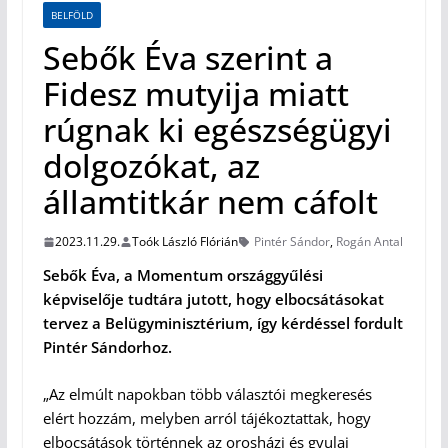
BELFÖLD
Sebők Éva szerint a
Fidesz mutyija miatt
rúgnak ki egészségügyi
dolgozókat, az
államtitkár nem cáfolt
2023.11.29.
Toók László Flórián
Pintér Sándor
,
Rogán Antal
Sebők Éva, a Momentum országgyűlési
képviselője tudtára jutott, hogy elbocsátásokat
tervez a Belügyminisztérium, így kérdéssel fordult
Pintér Sándorhoz.
„Az elmúlt napokban több választói megkeresés
elért hozzám, melyben arról tájékoztattak, hogy
elbocsátások történnek az orosházi és gyulai