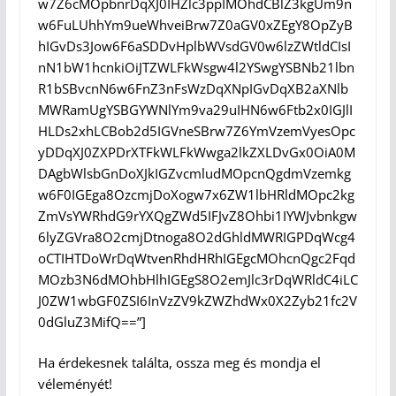
w7Z6cMOpbnrDqXJ0IHZlc3ppIMOhdCBlZ3kgUm9n
w6FuLUhhYm9ueWhveiBrw7Z0aGV0xZEgY8OpZyB
hIGvDs3Jow6F6aSDDvHplbWVsdGV0w6lzZWtldCIsI
nN1bW1hcnkiOiJTZWLFkWsgw4l2YSwgYSBNb21lbn
R1bSBvcnN6w6FnZ3nFsWzDqXNpIGvDqXB2aXNlb
MWRamUgYSBGYWNlYm9va29uIHN6w6Ftb2x0IGJlI
HLDs2xhLCBob2d5IGVneSBrw7Z6YmVzemVyesOpc
yDDqXJ0ZXPDrXTFkWLFkWwga2lkZXLDvGx0OiA0M
DAgbWlsbGnDoXJkIGZvcmludMOpcnQgdmVzemkg
w6F0IGEga8OzcmjDoXogw7x6ZW1lbHRldMOpc2kg
ZmVsYWRhdG9rYXQgZWd5IFJvZ8Ohbi1IYWJvbnkgw
6lyZGVra8O2cmjDtnoga8O2dGhldMWRIGPDqWcg4
oCTIHTDoWrDqWtvenRhdHRhIGEgcMOhcnQgc2Fqd
MOzb3N6dMOhbHlhIGEgS8O2emJlc3rDqWRldC4iLC
J0ZW1wbGF0ZSI6InVzZV9kZWZhdWx0X2Zyb21fc2V
0dGluZ3MifQ==”]
Ha érdekesnek találta, ossza meg és mondja el
véleményét!