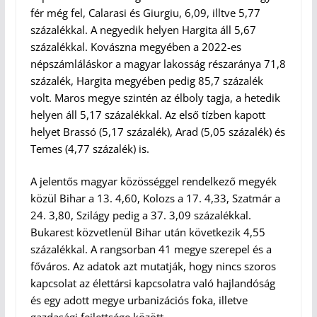
fér még fel, Calarasi és Giurgiu, 6,09, illtve 5,77
százalékkal. A negyedik helyen Hargita áll 5,67
százalékkal. Kovászna megyében a 2022-es
népszámláláskor a magyar lakosság részaránya 71,8
százalék, Hargita megyében pedig 85,7 százalék
volt. Maros megye szintén az élboly tagja, a hetedik
helyen áll 5,17 százalékkal. Az első tízben kapott
helyet Brassó (5,17 százalék), Arad (5,05 százalék) és
Temes (4,77 százalék) is.
A jelentős magyar közösséggel rendelkező megyék
közül Bihar a 13. 4,60, Kolozs a 17. 4,33, Szatmár a
24. 3,80, Szilágy pedig a 37. 3,09 százalékkal.
Bukarest közvetlenül Bihar után következik 4,55
százalékkal. A rangsorban 41 megye szerepel és a
főváros. Az adatok azt mutatják, hogy nincs szoros
kapcsolat az élettársi kapcsolatra való hajlandóság
és egy adott megye urbanizációs foka, illetve