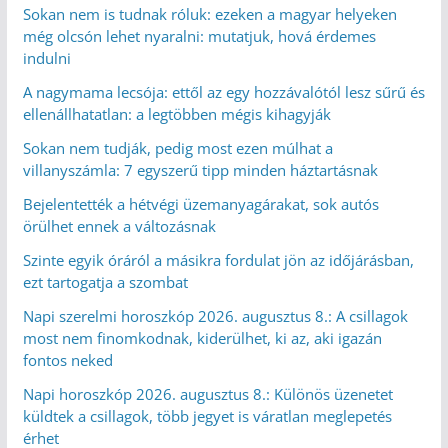
Sokan nem is tudnak róluk: ezeken a magyar helyeken
még olcsón lehet nyaralni: mutatjuk, hová érdemes
indulni
A nagymama lecsója: ettől az egy hozzávalótól lesz sűrű és
ellenállhatatlan: a legtöbben mégis kihagyják
Sokan nem tudják, pedig most ezen múlhat a
villanyszámla: 7 egyszerű tipp minden háztartásnak
Bejelentették a hétvégi üzemanyagárakat, sok autós
örülhet ennek a változásnak
Szinte egyik óráról a másikra fordulat jön az időjárásban,
ezt tartogatja a szombat
Napi szerelmi horoszkóp 2026. augusztus 8.: A csillagok
most nem finomkodnak, kiderülhet, ki az, aki igazán
fontos neked
Napi horoszkóp 2026. augusztus 8.: Különös üzenetet
küldtek a csillagok, több jegyet is váratlan meglepetés
érhet