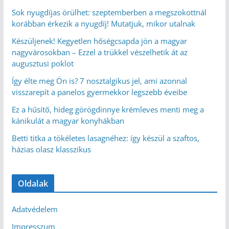
Sok nyugdíjas örülhet: szeptemberben a megszokottnál
korábban érkezik a nyugdíj! Mutatjuk, mikor utalnak
Készüljenek! Kegyetlen hőségcsapda jön a magyar
nagyvárosokban – Ezzel a trükkel vészelhetik át az
augusztusi poklot
Így élte meg Ön is? 7 nosztalgikus jel, ami azonnal
visszarepít a panelos gyermekkor legszebb éveibe
Ez a hűsítő, hideg görögdinnye krémleves menti meg a
kánikulát a magyar konyhákban
Betti titka a tökéletes lasagnéhez: így készül a szaftos,
házias olasz klasszikus
Oldalak
Adatvédelem
Impresszum