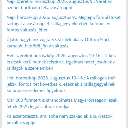
Napi szerelmi horoszkóp 2026. augusztus 9.: Váratlan
üzenet boríthatja fel a vasárnapot
Napi horoszkóp 2026. augusztus 9.: Meglepő fordulatokat
tartogat a vasárnap, 4 csillagjegy életében különösen
fontos változás jöhet
Újabb nagybank vágta 3 százalék alá az Otthon Start
kamatát, hétfőtől jön a változás
Heti szerelmi horoszkóp 2026. augusztus 10-16.: Titkos
érzések kerülhetnek felszínre, izgalmas hetet jósolnak a
csillagok a szerelemben
Heti horoszkóp 2026. augusztus 10-16.: A csillagok már
jelzik, fontos hét következik, ezeknek a csillagjegyeknek
különösen érdemes figyelniük
Már 800 forintért is strandolhatsz Magyarországon: ezek
lettek 2026 legolcsóbb strandjai
Palacsintatészta, ami soha nem szakad el: a cukrászok
bevált receptje