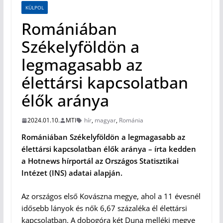
KÜLPOL
Romániában
Székelyföldön a
legmagasabb az
élettársi kapcsolatban
élők aránya
2024.01.10.
MTI
hír
,
magyar
,
Románia
Romániában Székelyföldön a legmagasabb az
élettársi kapcsolatban élők aránya – írta kedden
a Hotnews hírportál az Országos Statisztikai
Intézet (INS) adatai alapján.
Az országos első Kovászna megye, ahol a 11 évesnél
idősebb lányok és nők 6,67 százaléka él élettársi
kapcsolatban. A dobogóra két Duna melléki megye