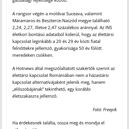
gazdasági fejlettsége között.
A rangsor végén a moldvai Suceava, valamint
Máramaros és Beszterce-Naszód megye található
2,24, 2,27, illetve 2,47 százalékos aránnyal. Az INS
életkori bontású adataiból kiderül, hogy az élettársi
kapcsolat leginkább a 20 és 29 év közti fiatal
felnőttekre jellemző, gyakorisága 50 év fölött
meredeken csökken.
A Hotnews által megszólaltatott szakértők szerint az
élettársi kapcsolat Romániában nem a házastársi
kapcsolat alternatívájaként jelenik meg, hanem
„előszobájának” tekinthető, egy korábbi
életszakaszra jellemző.
Fotó: Freepik
Ha érdekesnek találta, ossza meg és mondja el