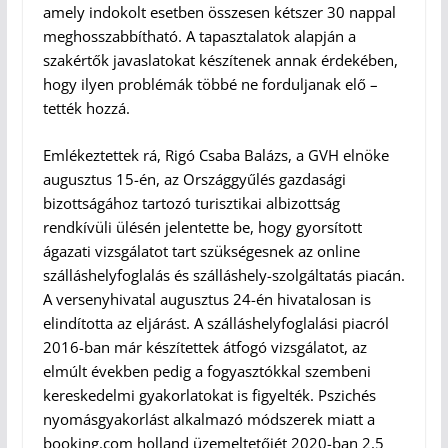
amely indokolt esetben összesen kétszer 30 nappal
meghosszabbítható. A tapasztalatok alapján a
szakértők javaslatokat készítenek annak érdekében,
hogy ilyen problémák többé ne forduljanak elő –
tették hozzá.
Emlékeztettek rá, Rigó Csaba Balázs, a GVH elnöke
augusztus 15-én, az Országgyűlés gazdasági
bizottságához tartozó turisztikai albizottság
rendkívüli ülésén jelentette be, hogy gyorsított
ágazati vizsgálatot tart szükségesnek az online
szálláshelyfoglalás és szálláshely-szolgáltatás piacán.
A versenyhivatal augusztus 24-én hivatalosan is
elindította az eljárást. A szálláshelyfoglalási piacról
2016-ban már készítettek átfogó vizsgálatot, az
elmúlt években pedig a fogyasztókkal szembeni
kereskedelmi gyakorlatokat is figyelték. Pszichés
nyomásgyakorlást alkalmazó módszerek miatt a
booking.com holland üzemeltetőjét 2020-ban 2,5