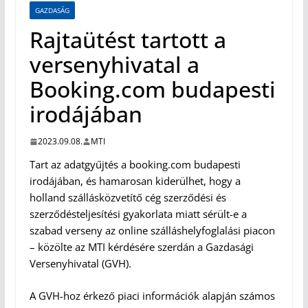
GAZDASÁG
Rajtaütést tartott a
versenyhivatal a
Booking.com budapesti
irodájában
2023.09.08.
MTI
Tart az adatgyűjtés a booking.com budapesti
irodájában, és hamarosan kiderülhet, hogy a
holland szállásközvetítő cég szerződési és
szerződésteljesítési gyakorlata miatt sérült-e a
szabad verseny az online szálláshelyfoglalási piacon
– közölte az MTI kérdésére szerdán a Gazdasági
Versenyhivatal (GVH).
A GVH-hoz érkező piaci információk alapján számos