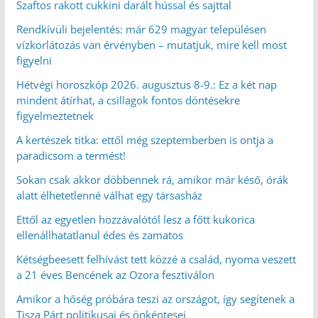
Szaftos rakott cukkini darált hússal és sajttal
Rendkívüli bejelentés: már 629 magyar településen
vízkorlátozás van érvényben – mutatjuk, mire kell most
figyelni
Hétvégi horoszkóp 2026. augusztus 8-9.: Ez a két nap
mindent átírhat, a csillagok fontos döntésekre
figyelmeztetnek
A kertészek titka: ettől még szeptemberben is ontja a
paradicsom a termést!
Sokan csak akkor döbbennek rá, amikor már késő, órák
alatt élhetetlenné válhat egy társasház
Ettől az egyetlen hozzávalótól lesz a főtt kukorica
ellenállhatatlanul édes és zamatos
Kétségbeesett felhívást tett közzé a család, nyoma veszett
a 21 éves Bencének az Ozora fesztiválon
Amikor a hőség próbára teszi az országot, így segítenek a
Tisza Párt politikusai és önkéntesei