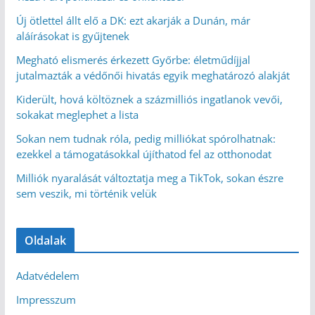
Új ötlettel állt elő a DK: ezt akarják a Dunán, már
aláírásokat is gyűjtenek
Megható elismerés érkezett Győrbe: életműdíjjal
jutalmazták a védőnői hivatás egyik meghatározó alakját
Kiderült, hová költöznek a százmilliós ingatlanok vevői,
sokakat meglephet a lista
Sokan nem tudnak róla, pedig milliókat spórolhatnak:
ezekkel a támogatásokkal újíthatod fel az otthonodat
Milliók nyaralását változtatja meg a TikTok, sokan észre
sem veszik, mi történik velük
Oldalak
Adatvédelem
Impresszum