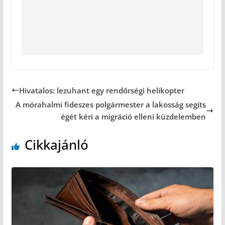
Hivatalos: lezuhant egy rendőrségi helikopter
A mórahalmi fideszes polgármester a lakosság segíts
égét kéri a migráció elleni küzdelemben
Cikkajánló