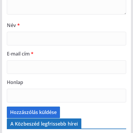
Név
*
E-mail cím
*
Honlap
A Közbeszéd legfrissebb hírei