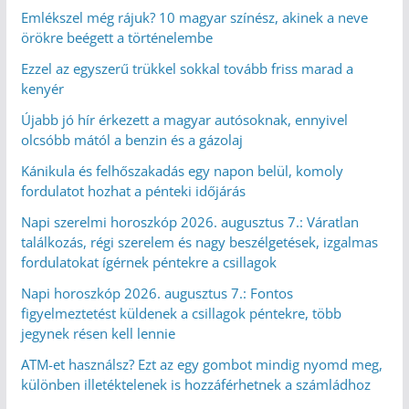
Emlékszel még rájuk? 10 magyar színész, akinek a neve
örökre beégett a történelembe
Ezzel az egyszerű trükkel sokkal tovább friss marad a
kenyér
Újabb jó hír érkezett a magyar autósoknak, ennyivel
olcsóbb mától a benzin és a gázolaj
Kánikula és felhőszakadás egy napon belül, komoly
fordulatot hozhat a pénteki időjárás
Napi szerelmi horoszkóp 2026. augusztus 7.: Váratlan
találkozás, régi szerelem és nagy beszélgetések, izgalmas
fordulatokat ígérnek péntekre a csillagok
Napi horoszkóp 2026. augusztus 7.: Fontos
figyelmeztetést küldenek a csillagok péntekre, több
jegynek résen kell lennie
ATM-et használsz? Ezt az egy gombot mindig nyomd meg,
különben illetéktelenek is hozzáférhetnek a számládhoz