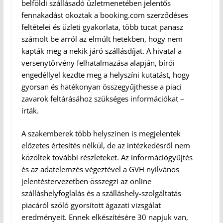
belföldi szállásadó üzletmenetében jelentős
fennakadást okoztak a booking.com szerződéses
feltételei és üzleti gyakorlata, több tucat panasz
számolt be arról az elmúlt hetekben, hogy nem
kapták meg a nekik járó szállásdíjat. A hivatal a
versenytörvény felhatalmazása alapján, bírói
engedéllyel kezdte meg a helyszíni kutatást, hogy
gyorsan és hatékonyan összegyűjthesse a piaci
zavarok feltárásához szükséges információkat –
írták.
A szakemberek több helyszínen is megjelentek
előzetes értesítés nélkül, de az intézkedésről nem
közöltek további részleteket. Az információgyűjtés
és az adatelemzés végeztével a GVH nyilvános
jelentéstervezetben összegzi az online
szálláshelyfoglalás és a szálláshely-szolgáltatás
piacáról szóló gyorsított ágazati vizsgálat
eredményeit. Ennek elkészítésére 30 napjuk van,