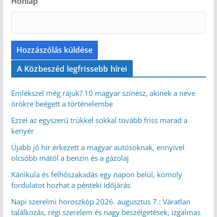
Honlap
A Közbeszéd legfrissebb hírei
Emlékszel még rájuk? 10 magyar színész, akinek a neve
örökre beégett a történelembe
Ezzel az egyszerű trükkel sokkal tovább friss marad a
kenyér
Újabb jó hír érkezett a magyar autósoknak, ennyivel
olcsóbb mától a benzin és a gázolaj
Kánikula és felhőszakadás egy napon belül, komoly
fordulatot hozhat a pénteki időjárás
Napi szerelmi horoszkóp 2026. augusztus 7.: Váratlan
találkozás, régi szerelem és nagy beszélgetések, izgalmas