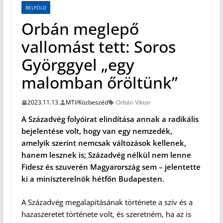
BELFÖLD
Orbán meglepő
vallomást tett: Soros
Györggyel „egy
malomban őröltünk”
2023.11.13.
MTI/Közbeszéd
Orbán Viktor
A Századvég folyóirat elindítása annak a radikális
bejelentése volt, hogy van egy nemzedék,
amelyik szerint nemcsak változások kellenek,
hanem lesznek is; Századvég nélkül nem lenne
Fidesz és szuverén Magyarország sem – jelentette
ki a miniszterelnök hétfőn Budapesten.
A Századvég megalapításának története a szív és a
hazaszeretet története volt, és szeretném, ha az is