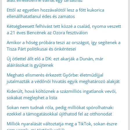
alatt élhetetlenné válhat egy társasház
Ettől az egyetlen hozzávalótól lesz a főtt kukorica
ellenállhatatlanul édes és zamatos
Kétségbeesett felhívást tett közzé a család, nyoma veszett
a 21 éves Bencének az Ozora fesztiválon
Amikor a hőség próbára teszi az országot, így segítenek a
Tisza Párt politikusai és önkéntesei
Új ötlettel állt elő a DK: ezt akarják a Dunán, már
aláírásokat is gyűjtenek
Megható elismerés érkezett Győrbe: életműdíjjal
jutalmazták a védőnői hivatás egyik meghatározó alakját
Kiderült, hová költöznek a százmilliós ingatlanok vevői,
sokakat meglephet a lista
Sokan nem tudnak róla, pedig milliókat spórolhatnak:
ezekkel a támogatásokkal újíthatod fel az otthonodat
Milliók nyaralását változtatja meg a TikTok, sokan észre