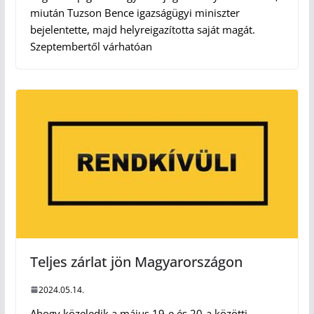
miután Tuzson Bence igazságügyi miniszter
bejelentette, majd helyreigazította saját magát.
Szeptembertől várhatóan
Teljes zárlat jön Magyarországon
2024.05.14.
Ahogy közeledik a május 19-e és 20-a közötti