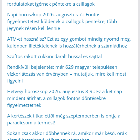
fordulatokat ígérnek péntekre a csillagok
Napi horoszkóp 2026. augusztus 7.: Fontos
figyelmeztetést küldenek a csillagok péntekre, több
jegynek résen kell lennie
ATM-et használsz? Ezt az egy gombot mindig nyomd meg,
különben illetéktelenek is hozzáférhetnek a számládhoz
Szaftos rakott cukkini darált hússal és sajttal
Rendkívüli bejelentés: már 629 magyar településen
vízkorlátozás van érvényben – mutatjuk, mire kell most
figyelni
Hétvégi horoszkóp 2026. augusztus 8-9.: Ez a két nap
mindent átírhat, a csillagok fontos döntésekre
figyelmeztetnek
A kertészek titka: ettől még szeptemberben is ontja a
paradicsom a termést!
Sokan csak akkor döbbennek rá, amikor már késő, órák