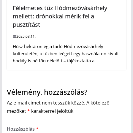
Félelmetes tűz Hódmezővásárhely
mellett: drónokkal mérik fel a
pusztítást
2025.08.11.
Húsz hektáron ég a tarló Hódmezővásárhely
külterületén, a tűzben leégett egy használaton kívüli
hodály is hétfőn délelőtt – tájékoztatta a
Vélemény, hozzászólás?
Az e-mail címet nem tesszük közzé.
A kötelező
mezőket
*
karakterrel jelöltük
Hozzászólás
*