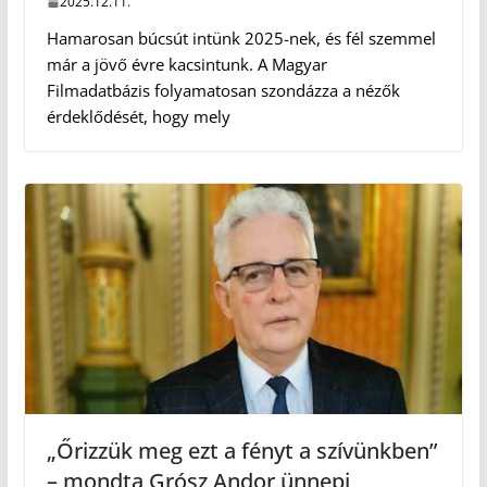
2025.12.11.
Hamarosan búcsút intünk 2025-nek, és fél szemmel
már a jövő évre kacsintunk. A Magyar
Filmadatbázis folyamatosan szondázza a nézők
érdeklődését, hogy mely
„Őrizzük meg ezt a fényt a szívünkben”
– mondta Grósz Andor ünnepi