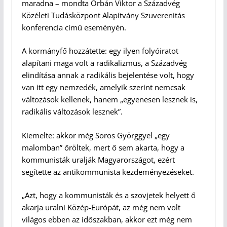
maradna – mondta Orbán Viktor a Századvég
Közéleti Tudásközpont Alapítvány Szuverenitás
konferencia című eseményén.
A kormányfő hozzátette: egy ilyen folyóiratot
alapítani maga volt a radikalizmus, a Századvég
elindítása annak a radikális bejelentése volt, hogy
van itt egy nemzedék, amelyik szerint nemcsak
változások kellenek, hanem „egyenesen lesznek is,
radikális változások lesznek”.
Kiemelte: akkor még Soros Györggyel „egy
malomban” őröltek, mert ő sem akarta, hogy a
kommunisták uralják Magyarországot, ezért
segítette az antikommunista kezdeményezéseket.
„Azt, hogy a kommunisták és a szovjetek helyett ő
akarja uralni Közép-Európát, az még nem volt
világos ebben az időszakban, akkor ezt még nem