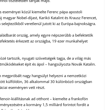
nhol tiszteletben tartják majd.
es eseményei közül kiemelte Ferenc pápa apostoli
 új magyar Nobel-díjast, Karikó Katalint és Krausz Ferencet,
 selejtezőkből veretlenül jutott ki az Európa-bajnokságra.
aládbarát ország, amely egyre népszerűbb a befektetők
befektetés érkezett az országba, 19 ezer munkahelyet
zé tartozik, nyugati szövetségek tagja, de a világ más
ttműködéseket épít és ápol – hangsúlyozta Novák Katalin.
en megpróbált nagy hangsúlyt helyezni a nemzetközi
ltött külföldön, 36 alkalommal 30 különböző országban
áciai eseményen vett részt.
enoir-kiállításnak ad otthont – kiemelte a frankofón
ményezésére a kormány 1,5 milliárd forintot fordít a