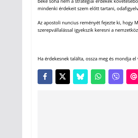
béke soha nem a stratégiai érdekek követéséből
mindenki érdekeit szem előtt tartani, odafigyel
Az apostoli nuncius reményét fejezte ki, hogy M
szerepvállalással igyekszik keresni a nemzetkö
Ha érdekesnek találta, ossza meg és mondja el