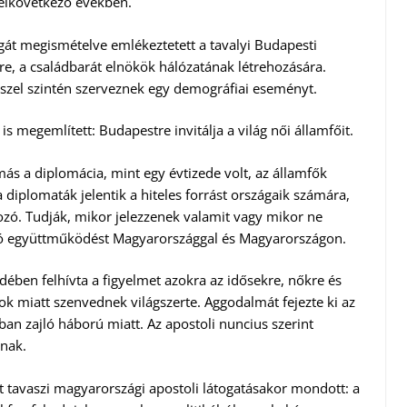
 elkövetkező években.
át megismételve emlékeztetett a tavalyi Budapesti
, a családbarát elnökök hálózatának létrehozására.
sszel szintén szerveznek egy demográfiai eseményt.
s megemlített: Budapestre invitálja a világ női államfőit.
s a diplomácia, mint egy évtizede volt, az államfők
iplomaták jelentik a hiteles forrást országaik számára,
zó. Tudják, mikor jelezzenek valamit vagy mikor ne
 jó együttműködést Magyarországgal és Magyarországon.
ében felhívta a figyelmet azokra az idősekre, nőkre és
k miatt szenvednek világszerte. Aggodalmát fejezte ki az
ában zajló háború miatt. Az apostoli nuncius szerint
knak.
t tavaszi magyarországi apostoli látogatásakor mondott: a