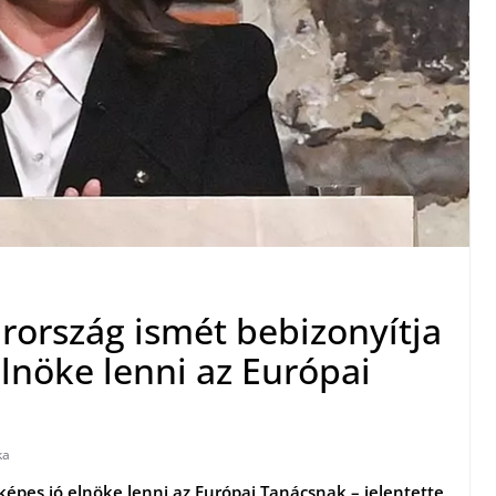
rország ismét bebizonyítja
lnöke lenni az Európai
ka
képes jó elnöke lenni az Európai Tanácsnak – jelentette