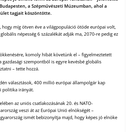
n Budapesten, a Szépművészeti Múzeumban, ahol a
ület tagjait köszöntötte.
, hogy míg ötven éve a világpopuláció ötöde európai volt,
 globális népesség 6 százalékát adják ma, 2070-re pedig ez
kkenésére, komoly hibát követünk el – figyelmeztetett
a gazdasági szempontból is egyre kevésbé globális
tatni – tette hozzá.
idén választások, 400 millió európai állampolgár kap
politika irányát.
felében az uniós csatlakozásának 20. és NATO-
rország veszi át az Európai Unió elnökségét –
gyarország ismét bebizonyítja majd, hogy képes jó elnöke