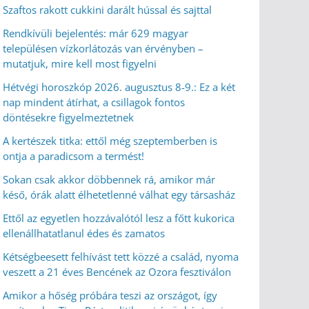
Szaftos rakott cukkini darált hússal és sajttal
Rendkívüli bejelentés: már 629 magyar
településen vízkorlátozás van érvényben –
mutatjuk, mire kell most figyelni
Hétvégi horoszkóp 2026. augusztus 8-9.: Ez a két
nap mindent átírhat, a csillagok fontos
döntésekre figyelmeztetnek
A kertészek titka: ettől még szeptemberben is
ontja a paradicsom a termést!
Sokan csak akkor döbbennek rá, amikor már
késő, órák alatt élhetetlenné válhat egy társasház
Ettől az egyetlen hozzávalótól lesz a főtt kukorica
ellenállhatatlanul édes és zamatos
Kétségbeesett felhívást tett közzé a család, nyoma
veszett a 21 éves Bencének az Ozora fesztiválon
Amikor a hőség próbára teszi az országot, így