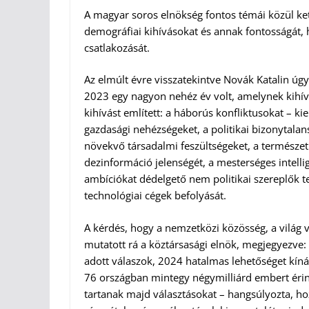
A magyar soros elnökség fontos témái közül ket
demográfiai kihívásokat és annak fontosságát, 
csatlakozását.
Az elmúlt évre visszatekintve Novák Katalin ú
2023 egy nagyon nehéz év volt, amelynek kihívá
kihívást említett: a háborús konfliktusokat – kie
gazdasági nehézségeket, a politikai bizonytala
növekvő társadalmi feszültségeket, a természeti 
dezinformáció jelenségét, a mesterséges intelli
ambíciókat dédelgető nem politikai szereplők
technológiai cégek befolyását.
A kérdés, hogy a nemzetközi közösség, a világ v
mutatott rá a köztársasági elnök, megjegyezve:
adott válaszok, 2024 hatalmas lehetőséget kínál
76 országban mintegy négymilliárd embert érin
tartanak majd választásokat – hangsúlyozta, ho