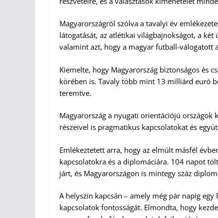
részvételre, és a választások kimenetelét minde
Magyarországról szólva a tavalyi év emlékezet
látogatását, az atlétikai világbajnokságot, a két
valamint azt, hogy a magyar futball-válogatott a
Kiemelte, hogy Magyarország biztonságos és cs
körében is. Tavaly több mint 13 milliárd euró 
teremtve.
Magyarország a nyugati orientációjú országok kö
részeivel is pragmatikus kapcsolatokat és együ
Emlékeztetett arra, hogy az elmúlt másfél évb
kapcsolatokra és a diplomáciára. 104 napot tö
járt, és Magyarországon is mintegy száz diplom
A helyszín kapcsán – amely még pár napig egy R
kapcsolatok fontosságát. Elmondta, hogy kezde