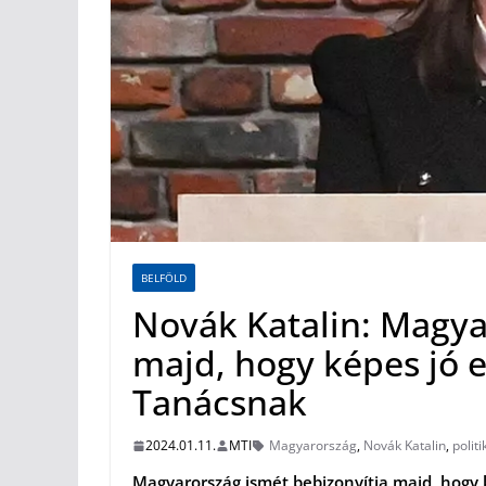
BELFÖLD
Novák Katalin: Magya
majd, hogy képes jó e
Tanácsnak
2024.01.11.
MTI
Magyarország
,
Novák Katalin
,
politi
Magyarország ismét bebizonyítja majd, hogy 