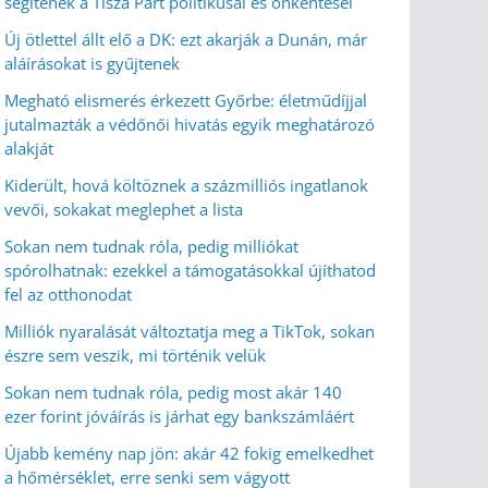
segítenek a Tisza Párt politikusai és önkéntesei
Új ötlettel állt elő a DK: ezt akarják a Dunán, már
aláírásokat is gyűjtenek
Megható elismerés érkezett Győrbe: életműdíjjal
jutalmazták a védőnői hivatás egyik meghatározó
alakját
Kiderült, hová költöznek a százmilliós ingatlanok
vevői, sokakat meglephet a lista
Sokan nem tudnak róla, pedig milliókat
spórolhatnak: ezekkel a támogatásokkal újíthatod
fel az otthonodat
Milliók nyaralását változtatja meg a TikTok, sokan
észre sem veszik, mi történik velük
Sokan nem tudnak róla, pedig most akár 140
ezer forint jóváírás is járhat egy bankszámláért
Újabb kemény nap jön: akár 42 fokig emelkedhet
a hőmérséklet, erre senki sem vágyott