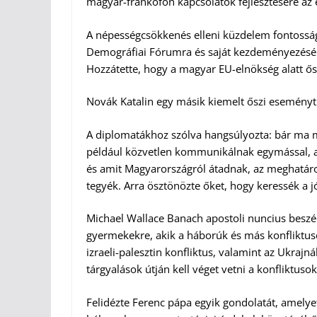
magyar-frankofón kapcsolatok fejlesztésére az
A népességcsökkenés elleni küzdelem fontosság
Demográfiai Fórumra és saját kezdeményezésére
Hozzátette, hogy a magyar EU-elnökség alatt ő
Novák Katalin egy másik kiemelt őszi eseményt i
A diplomatákhoz szólva hangsúlyozta: bár ma má
például közvetlen kommunikálnak egymással, a d
és amit Magyarországról átadnak, az meghatáro
tegyék. Arra ösztönözte őket, hogy keressék a
Michael Wallace Banach apostoli nuncius beszéd
gyermekekre, akik a háborúk és más konfliktuso
izraeli-palesztin konfliktus, valamint az Ukrajn
tárgyalások útján kell véget vetni a konfliktuso
Felidézte Ferenc pápa egyik gondolatát, amelye