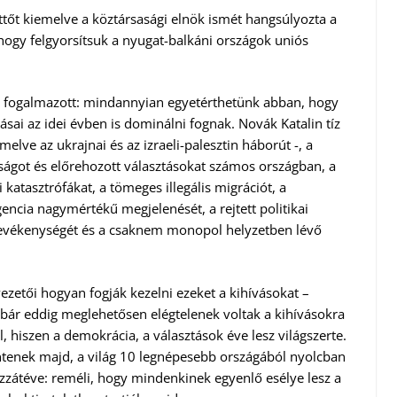
tőt kiemelve a köztársasági elnök ismét hangsúlyozta a
hogy felgyorsítsuk a nyugat-balkáni országok uniós
gy fogalmazott: mindannyian egyetérthetünk abban, hogy
sai az idei évben is dominálni fognak. Novák Katalin tíz
melve az ukrajnai és az izraeli-palesztin háborút -, a
nságot és előrehozott választásokat számos országban, a
katasztrófákat, a tömeges illegális migrációt, a
gencia nagymértékű megjelenését, a rejtett politikai
 tevékenységét és a csaknem monopol helyzetben lévő
ezetői hogyan fogják kezelni ezeket a kihívásokat –
 bár eddig meglehetősen elégtelenek voltak a kihívásokra
, hiszen a demokrácia, a választások éve lesz világszerte.
tenek majd, a világ 10 legnépesebb országából nyolcban
zzátéve: reméli, hogy mindenkinek egyenlő esélye lesz a