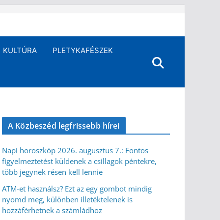
KULTÚRA
PLETYKAFÉSZEK
A Közbeszéd legfrissebb hírei
Napi horoszkóp 2026. augusztus 7.: Fontos
figyelmeztetést küldenek a csillagok péntekre,
több jegynek résen kell lennie
ATM-et használsz? Ezt az egy gombot mindig
nyomd meg, különben illetéktelenek is
hozzáférhetnek a számládhoz