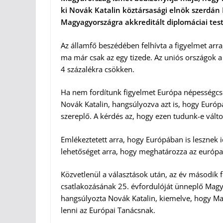
ki Novák Katalin köztársasági elnök szerdá
Magyagyországra akkreditált diplomáciai test
Az államfő beszédében felhívta a figyelmet arra
ma már csak az egy tizede. Az uniós országok a
4 százalékra csökken.
Ha nem fordítunk figyelmet Európa népességcsö
Novák Katalin, hangsúlyozva azt is, hogy Európ
szereplő. A kérdés az, hogy ezen tudunk-e változ
Emlékeztetett arra, hogy Európában is lesznek 
lehetőséget arra, hogy meghatározza az európai 
Közvetlenül a választások után, az év második 
csatlakozásának 25. évfordulóját ünneplő Magya
hangsúlyozta Novák Katalin, kiemelve, hogy Ma
lenni az Európai Tanácsnak.