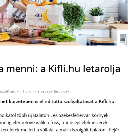
menni: a Kifli.hu letarolja
szállítás
,
kifli.hu
,
online bevásárlás
,
vidék
ét körzetében is elindította szolgáltatását a Kifli.hu.
másodikától több új Balaton-, és Székesfehérvár-környéki
métig elérhetővé válik a friss, minőségi élelmiszerek
rületek mellett a vállalat a már kiszolgált balatoni, Fejér