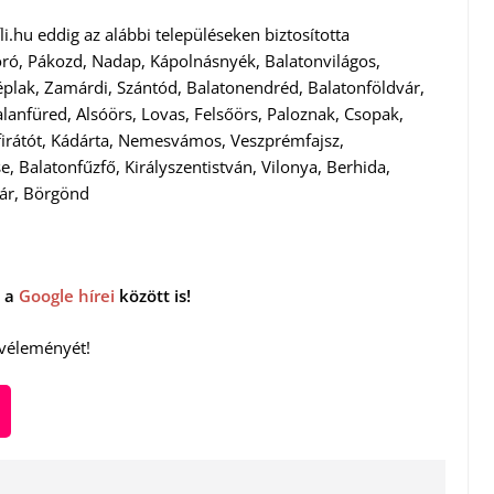
i.hu eddig az alábbi településeken biztosította
oró, Pákozd, Nadap, Kápolnásnyék, Balatonvilágos,
zéplak, Zamárdi, Szántód, Balatonendréd, Balatonföldvár,
alanfüred, Alsóörs, Lovas, Felsőörs, Paloznak, Csopak,
firátót, Kádárta, Nemesvámos, Veszprémfajsz,
, Balatonfűzfő, Királyszentistván, Vilonya, Berhida,
vár, Börgönd
 a
Google hírei
között is!
 véleményét!