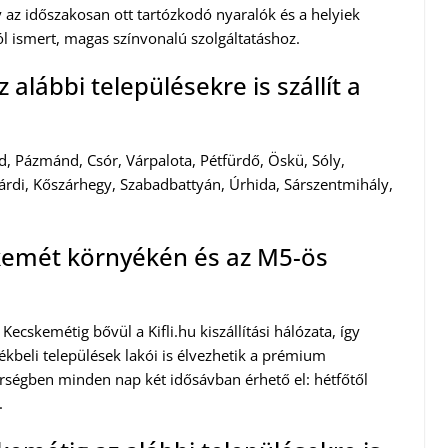
gy az időszakosan ott tartózkodó nyaralók és a helyiek
l ismert, magas színvonalú szolgáltatáshoz.
alábbi településekre is szállít a
d, Pázmánd, Csór, Várpalota, Pétfürdő, Öskü, Sóly,
árdi, Kőszárhegy, Szabadbattyán, Úrhida, Sárszentmihály,
cskemét környékén és az M5-ös
ecskemétig bővül a Kifli.hu kiszállítási hálózata, így
kbeli települések lakói is élvezhetik a prémium
 térségben minden nap két idősávban érhető el: hétfőtől
.