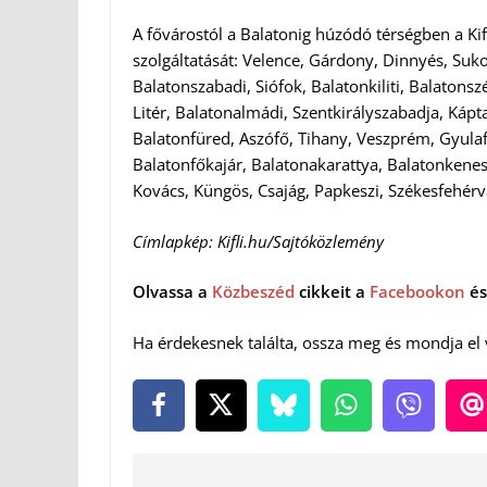
A fővárostól a Balatonig húzódó térségben a Kifl
szolgáltatását: Velence, Gárdony, Dinnyés, Suk
Balatonszabadi, Siófok, Balatonkiliti, Balatons
Litér, Balatonalmádi, Szentkirályszabadja, Kápt
Balatonfüred, Aszófő, Tihany, Veszprém, Gyula
Balatonfőkajár, Balatonakarattya, Balatonkenese
Kovács, Küngös, Csajág, Papkeszi, Székesfehér
Címlapkép: Kifli.hu/Sajtóközlemény
Olvassa a
Közbeszéd
cikkeit a
Facebookon
és
Ha érdekesnek találta, ossza meg és mondja el