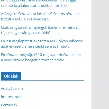
Különleges kert nyílt Debrecenben, de az igazi
szenzáció a laboratóriumokban történik
A Szigetre Fesztiválra készülsz? Fontos részleteket
közölt a MÁV a közlekedésről
Csak az igazi retro-rajongók ismerik fel mindet:
régi magyar tárgyak a múltból
Óriási meglepetést okozott a KSH, olyan inflációs
adat érkezett, amire senki sem számított
Emlékszel még rájuk? 10 magyar színész, akinek
a neve örökre beégett a történelembe
Oldalak
Adatvédelem
Impresszum
Partnerek