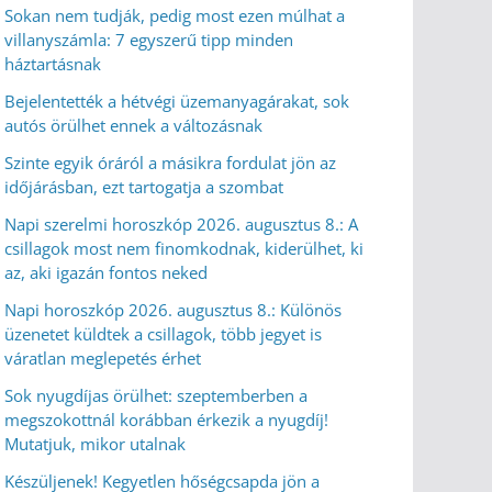
Sokan nem tudják, pedig most ezen múlhat a
villanyszámla: 7 egyszerű tipp minden
háztartásnak
Bejelentették a hétvégi üzemanyagárakat, sok
autós örülhet ennek a változásnak
Szinte egyik óráról a másikra fordulat jön az
időjárásban, ezt tartogatja a szombat
Napi szerelmi horoszkóp 2026. augusztus 8.: A
csillagok most nem finomkodnak, kiderülhet, ki
az, aki igazán fontos neked
Napi horoszkóp 2026. augusztus 8.: Különös
üzenetet küldtek a csillagok, több jegyet is
váratlan meglepetés érhet
Sok nyugdíjas örülhet: szeptemberben a
megszokottnál korábban érkezik a nyugdíj!
Mutatjuk, mikor utalnak
Készüljenek! Kegyetlen hőségcsapda jön a