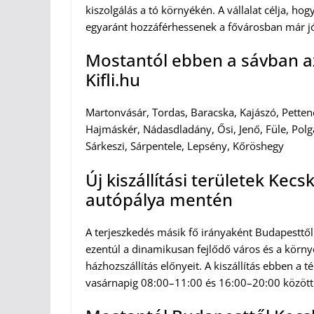
kiszolgálás a tó környékén. A vállalat célja, ho
egyaránt hozzáférhessenek a fővárosban már jó
Mostantól ebben a sávban az 
Kifli.hu
Martonvásár, Tordas, Baracska, Kajászó, Petten
Hajmáskér, Nádasdladány, Ősi, Jenő, Füle, Polg
Sárkeszi, Sárpentele, Lepsény, Kőröshegy
Új kiszállítási területek Ke
autópálya mentén
A terjeszkedés másik fő irányaként Budapesttől K
ezentúl a dinamikusan fejlődő város és a környé
házhozszállítás előnyeit. A kiszállítás ebben a
vasárnapig 08:00–11:00 és 16:00–20:00 között