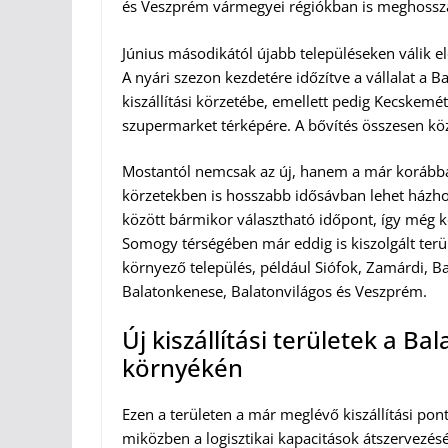
és Veszprém vármegyei régiókban is meghosszabb
Június másodikától újabb településeken válik el
A nyári szezon kezdetére időzítve a vállalat a 
kiszállítási körzetébe, emellett pedig Kecskemét
szupermarket térképére. A bővítés összesen köze
Mostantól nemcsak az új, hanem a már korábban
körzetekben is hosszabb idősávban lehet házhozs
között bármikor választható időpont, így még k
Somogy térségében már eddig is kiszolgált terü
környező település, például Siófok, Zamárdi, B
Balatonkenese, Balatonvilágos és Veszprém.
Új kiszállítási területek a Ba
környékén
Ezen a területen a már meglévő kiszállítási pon
miközben a logisztikai kapacitások átszervezé