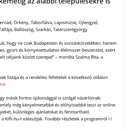
emétig az alábbi településekre is
ernád, Örkény, Táborfalva, Lajosmizse, Újlengyel,
alfája, Ballószög, Szarkás, Tatárszentgyörgy
rtjuk, hogy ne csak Budapesten és vonzáskörzetében, hanem
es, gyors és környezettudatos élelmiszer-beszerzést, ezért
elt céljaink között szerepel” – mondta Szalma Rita, a
ések listája és a rendelési feltételek a következő oldalon
etek
u egy másik fontos újdonsággal is szolgál vásárlóinak:
, amely még kényelmesebbé és előnyösebbé teszi az online
yeket, különleges ajánlatokat és fenntartható
 Kifli.hu-t választják. További részletek a programról
itt