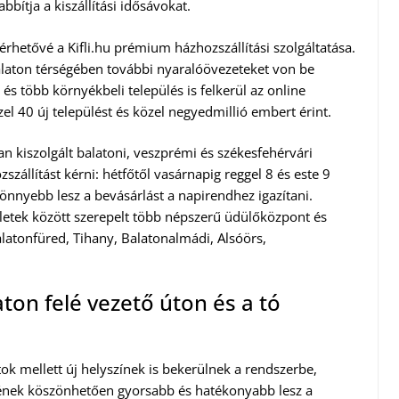
ítja a kiszállítási idősávokat.
érhetővé a Kifli.hu prémium házhozszállítási szolgáltatása.
Balaton térségében további nyaralóövezeteket von be
 és több környékbeli település is felkerül az online
l 40 új települést és közel negyedmillió embert érint.
 kiszolgált balatoni, veszprémi és székesfehérvári
zállítást kérni: hétfőtől vasárnapig reggel 8 és este 9
önnyebb lesz a bevásárlást a napirendhez igazítani.
letek között szerepelt több népszerű üdülőközpont és
alatonfüred, Tihany, Balatonalmádi, Alsóörs,
laton felé vezető úton és a tó
tok mellett új helyszínek is bekerülnek a rendszerbe,
sének köszönhetően gyorsabb és hatékonyabb lesz a