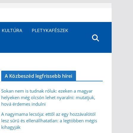
KULTÚRA
PLETYKAFÉSZEK
A Közbeszéd legfrissebb hírei
Sokan nem is tudnak róluk: ezeken a magyar
helyeken még olcsón lehet nyaralni: mutatjuk,
hová érdemes indulni
A nagymama lecsója: ettől az egy hozzávalótól
lesz sűrű és ellenállhatatlan: a legtöbben mégis
kihagyják