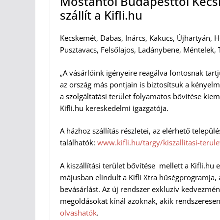
Mostantól Budapesttől Kecsk
szállít a Kifli.hu
Kecskemét, Dabas, Inárcs, Kakucs, Újhartyán, H
Pusztavacs, Felsőlajos, Ladánybene, Méntelek, T
„A vásárlóink igényeire reagálva fontosnak ta
az ország más pontjain is biztosítsuk a kényelm
a szolgáltatási terület folyamatos bővítése kiem
Kifli.hu kereskedelmi igazgatója.
A házhoz szállítás részletei, az elérhető települ
találhatók:
www.kifli.hu/targy/
kiszallitasi-terul
A kiszállítási terület bővítése mellett a Kifli.h
májusban elindult a Kifli Xtra hűségprogramja
bevásárlást. Az új rendszer exkluzív kedvezmén
megoldásokat kínál azoknak, akik rendszeresen a
olvashatók
.