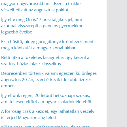
magyar nagyvárosokban – Ezzel a trükkel
vészelhetik át az augusztusi poklot
Így élte meg Ön is? 7 nosztalgikus jel, ami
azonnal visszarepít a panelos gyermekkor
legszebb éveibe
Ez a hűsítő, hideg görögdinnye krémleves menti
meg a kánikulát a magyar konyhákban
Betti titka a tökéletes lasagnéhez: így készül a
szaftos, házias olasz klasszikus
Debrecenben történik valami egészen különleges
augusztus 20-án, ezért érkezik ide több tízezer
ember
Így éltünk régen, 20 letűnt hétköznapi szokás,
ami teljesen eltűnt a magyar családok életéből
A forróság csak a kezdet, egy láthatatlan veszély
is terjed Magyarország felett