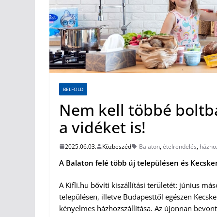
BELFÖLD
Nem kell többé boltba 
a vidéket is!
2025.06.03.
Közbeszéd
Balaton
,
ételrendelés
,
házhoz
A Balaton felé több új településen és Kecskem
A Kifli.hu bővíti kiszállítási területét: június 
településen, illetve Budapesttől egészen Kecske
kényelmes házhozszállítása. Az újonnan bevont te