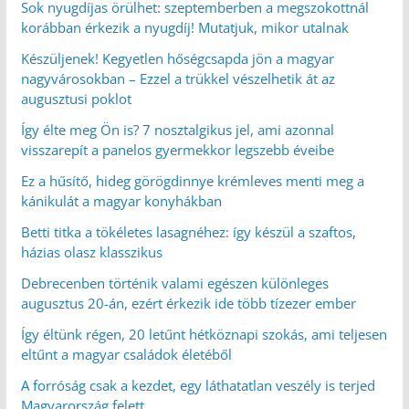
Sok nyugdíjas örülhet: szeptemberben a megszokottnál
korábban érkezik a nyugdíj! Mutatjuk, mikor utalnak
Készüljenek! Kegyetlen hőségcsapda jön a magyar
nagyvárosokban – Ezzel a trükkel vészelhetik át az
augusztusi poklot
Így élte meg Ön is? 7 nosztalgikus jel, ami azonnal
visszarepít a panelos gyermekkor legszebb éveibe
Ez a hűsítő, hideg görögdinnye krémleves menti meg a
kánikulát a magyar konyhákban
Betti titka a tökéletes lasagnéhez: így készül a szaftos,
házias olasz klasszikus
Debrecenben történik valami egészen különleges
augusztus 20-án, ezért érkezik ide több tízezer ember
Így éltünk régen, 20 letűnt hétköznapi szokás, ami teljesen
eltűnt a magyar családok életéből
A forróság csak a kezdet, egy láthatatlan veszély is terjed
Magyarország felett