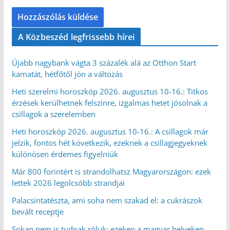
A Közbeszéd legfrissebb hírei
Újabb nagybank vágta 3 százalék alá az Otthon Start
kamatát, hétfőtől jön a változás
Heti szerelmi horoszkóp 2026. augusztus 10-16.: Titkos
érzések kerülhetnek felszínre, izgalmas hetet jósolnak a
csillagok a szerelemben
Heti horoszkóp 2026. augusztus 10-16.: A csillagok már
jelzik, fontos hét következik, ezeknek a csillagjegyeknek
különösen érdemes figyelniük
Már 800 forintért is strandolhatsz Magyarországon: ezek
lettek 2026 legolcsóbb strandjai
Palacsintatészta, ami soha nem szakad el: a cukrászok
bevált receptje
Sokan nem is tudnak róluk: ezeken a magyar helyeken