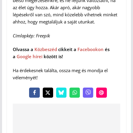
belső megérzéseinkre, és ne féljünk változtatni, ha
az élet úgy hozza. Akár apró, akár nagyobb
lépésekről van szó, mind közelebb vihetnek minket
ahhoz, hogy megtaláljuk a saját utunkat.
Címlapkép: Freepik
Olvassa a
Közbeszéd
cikkeit a
Facebookon
és
a
Google hírei
között is!
Ha érdekesnek találta, ossza meg és mondja el
véleményét!