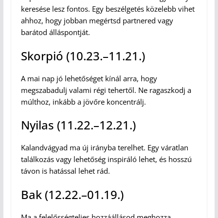
keresése lesz fontos. Egy beszélgetés közelebb vihet
ahhoz, hogy jobban megértsd partnered vagy
barátod álláspontját.
Skorpió (10.23.–11.21.)
A mai nap jó lehetőséget kínál arra, hogy
megszabadulj valami régi tehertől. Ne ragaszkodj a
múlthoz, inkább a jövőre koncentrálj.
Nyilas (11.22.–12.21.)
Kalandvágyad ma új irányba terelhet. Egy váratlan
találkozás vagy lehetőség inspiráló lehet, és hosszú
távon is hatással lehet rád.
Bak (12.22.–01.19.)
Ma a felelősségteljes hozzáállásod meghozza