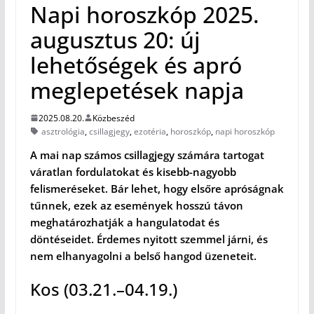
Napi horoszkóp 2025.
augusztus 20: új
lehetőségek és apró
meglepetések napja
2025.08.20.
Közbeszéd
asztrológia
,
csillagjegy
,
ezotéria
,
horoszkóp
,
napi horoszkóp
A mai nap számos csillagjegy számára tartogat
váratlan fordulatokat és kisebb-nagyobb
felismeréseket. Bár lehet, hogy elsőre apróságnak
tűnnek, ezek az események hosszú távon
meghatározhatják a hangulatodat és
döntéseidet. Érdemes nyitott szemmel járni, és
nem elhanyagolni a belső hangod üzeneteit.
Kos (03.21.–04.19.)