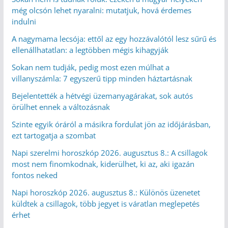
még olcsón lehet nyaralni: mutatjuk, hová érdemes
indulni
A nagymama lecsója: ettől az egy hozzávalótól lesz sűrű és
ellenállhatatlan: a legtöbben mégis kihagyják
Sokan nem tudják, pedig most ezen múlhat a
villanyszámla: 7 egyszerű tipp minden háztartásnak
Bejelentették a hétvégi üzemanyagárakat, sok autós
örülhet ennek a változásnak
Szinte egyik óráról a másikra fordulat jön az időjárásban,
ezt tartogatja a szombat
Napi szerelmi horoszkóp 2026. augusztus 8.: A csillagok
most nem finomkodnak, kiderülhet, ki az, aki igazán
fontos neked
Napi horoszkóp 2026. augusztus 8.: Különös üzenetet
küldtek a csillagok, több jegyet is váratlan meglepetés
érhet