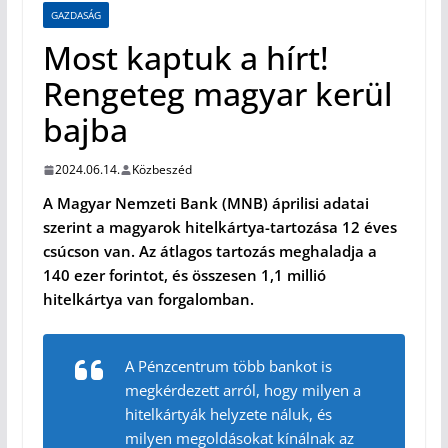
GAZDASÁG
Most kaptuk a hírt!
Rengeteg magyar kerül
bajba
2024.06.14.
Közbeszéd
A Magyar Nemzeti Bank (MNB) áprilisi adatai
szerint a magyarok hitelkártya-tartozása 12 éves
csúcson van. Az átlagos tartozás meghaladja a
140 ezer forintot, és összesen 1,1 millió
hitelkártya van forgalomban.
A Pénzcentrum több bankot is
megkérdezett arról, hogy milyen a
hitelkártyák helyzete náluk, és
milyen megoldásokat kínálnak az