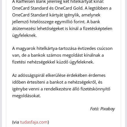
A Raiffeisen Bank jelenleg két hitelkártyát kínál:
OneCard Standard és OneCard Gold. A legtöbben a
OneCard Standard kártyát igénylik, amelynek
jellemző hitelösszege egymillió forint. A bank
átütemezési lehetőségeket is kínál a fizetésképtelen
ügyfeleknek.
A magyarok hitelkártya-tartozása évtizedes csúcson
van, de a bankok számos megoldást kínálnak a
fizetési nehézségekkel küzdő ügyfeleknek.
Az adósságspirál elkerülése érdekében érdemes
időben értesíteni a bankot a nehézségekről, és
igénybe venni a rendelkezésre álló fizetéskönnyítő
megoldásokat.
Fotó: Pixabay
(via
tudasfaja.com
)