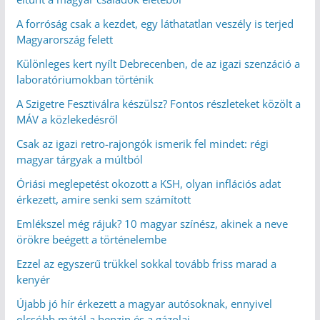
A forróság csak a kezdet, egy láthatatlan veszély is terjed
Magyarország felett
Különleges kert nyílt Debrecenben, de az igazi szenzáció a
laboratóriumokban történik
A Szigetre Fesztiválra készülsz? Fontos részleteket közölt a
MÁV a közlekedésről
Csak az igazi retro-rajongók ismerik fel mindet: régi
magyar tárgyak a múltból
Óriási meglepetést okozott a KSH, olyan inflációs adat
érkezett, amire senki sem számított
Emlékszel még rájuk? 10 magyar színész, akinek a neve
örökre beégett a történelembe
Ezzel az egyszerű trükkel sokkal tovább friss marad a
kenyér
Újabb jó hír érkezett a magyar autósoknak, ennyivel
olcsóbb mától a benzin és a gázolaj