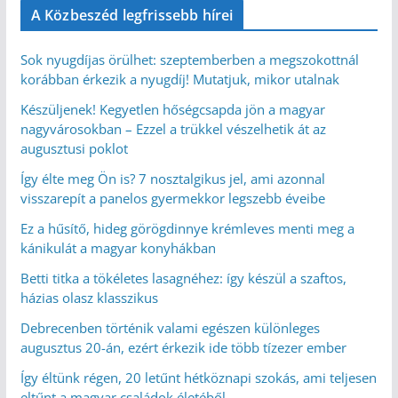
A Közbeszéd legfrissebb hírei
Sok nyugdíjas örülhet: szeptemberben a megszokottnál
korábban érkezik a nyugdíj! Mutatjuk, mikor utalnak
Készüljenek! Kegyetlen hőségcsapda jön a magyar
nagyvárosokban – Ezzel a trükkel vészelhetik át az
augusztusi poklot
Így élte meg Ön is? 7 nosztalgikus jel, ami azonnal
visszarepít a panelos gyermekkor legszebb éveibe
Ez a hűsítő, hideg görögdinnye krémleves menti meg a
kánikulát a magyar konyhákban
Betti titka a tökéletes lasagnéhez: így készül a szaftos,
házias olasz klasszikus
Debrecenben történik valami egészen különleges
augusztus 20-án, ezért érkezik ide több tízezer ember
Így éltünk régen, 20 letűnt hétköznapi szokás, ami teljesen
eltűnt a magyar családok életéből