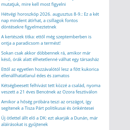
mutatjuk, mire kell most figyelni
Hétvégi horoszkóp 2026. augusztus 8-9.: Ez a két
nap mindent átírhat, a csillagok fontos
döntésekre figyelmeztetnek
A kertészek titka: ettől még szeptemberben is
ontja a paradicsom a termést!
Sokan csak akkor döbbennek rá, amikor már
késő, órák alatt élhetetlenné válhat egy társasház
Ettől az egyetlen hozzávalótól lesz a főtt kukorica
ellenállhatatlanul édes és zamatos
Kétségbeesett felhívást tett közzé a család, nyoma
veszett a 21 éves Bencének az Ozora fesztiválon
Amikor a hőség próbára teszi az országot, így
segítenek a Tisza Párt politikusai és önkéntesei
Új ötlettel állt elő a DK: ezt akarják a Dunán, már
aláírásokat is gyűjtenek