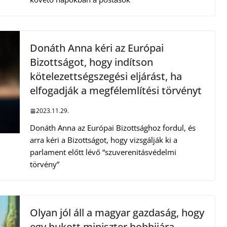
Donáth Anna kéri az Európai
Bizottságot, hogy indítson
kötelezettségszegési eljárást, ha
elfogadják a megfélemlítési törvényt
2023.11.29.
Donáth Anna az Európai Bizottsághoz fordul, és
arra kéri a Bizottságot, hogy vizsgálják ki a
parlament előtt lévő “szuverenitásvédelmi
törvény”
Olyan jól áll a magyar gazdaság, hogy
egy bukott miniszter hobbijára