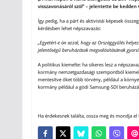
visszavonásáról szól” – jelentette be kedden 
Így pedig, ha a párt és aktivistái képesek össze
kérdésben lehet népszavazás:
„Egyetért-e ön azzal, hogy az Országgyűlés helye
jelentőségű beruházások megvalósításának gyorsítá
A politikus kiemelte: ha sikeres lesz a népszav
kormány nemzetgazdasági szempontból kiemelt 
mentesítve őket több törvény, például a környez
kormány például a gödi Samsung-SDI beruházás
Ha érdekesnek találta, ossza meg és mondja el