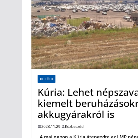
BELFÖLD
Kúria: Lehet népszav
kiemelt beruházásokró
akkugyárakról is
2023.11.29.
Közbeszéd
„A mai napon a Kúria átengedte az LMP néps