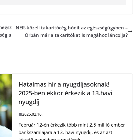
megsz
NER-közeli takarítócég hódít az egészségügyben –
ség a
Orbán már a takarítókat is magához láncolja?
Hatalmas hír a nyugdíjasoknak!
2025-ben ekkor érkezik a 13.havi
nyugdíj
2025.02.10.
Február 12-én érkezik több mint 2,5 millió ember
bankszámlájára a 13. havi nyugdíj, és az azt
követő napokban a postások