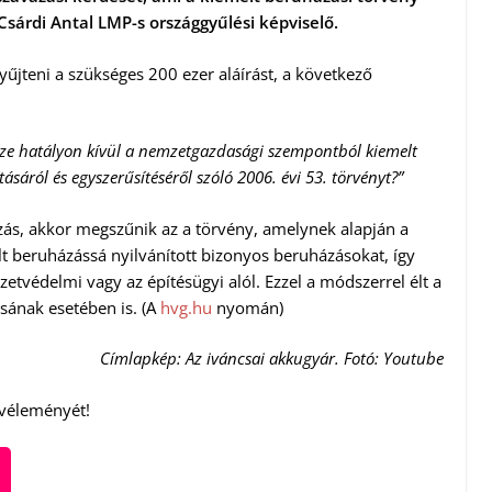
Csárdi Antal LMP-s országgyűlési képviselő.
gyűjteni a szükséges 200 ezer aláírást, a következő
zze hatályon kívül a nemzetgazdasági szempontból kiemelt
sáról és egyszerűsítéséről szóló 2006. évi 53. törvényt?”
azás, akkor megszűnik az a törvény, amelynek alapján a
beruházássá nyilvánított bizonyos beruházásokat, így
etvédelmi vagy az építésügyi alól. Ezzel a módszerrel élt a
ának esetében is. (A
hvg.hu
nyomán)
Címlapkép: Az iváncsai akkugyár. Fotó: Youtube
 véleményét!