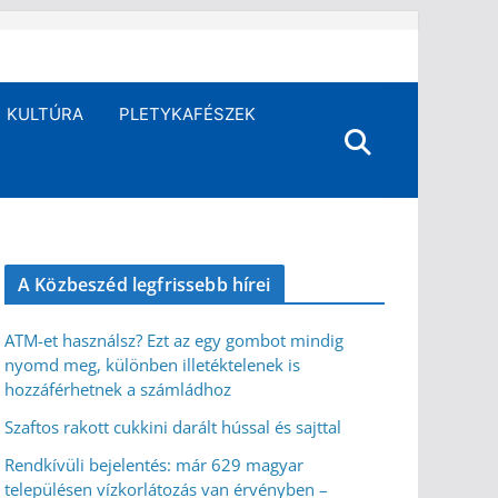
KULTÚRA
PLETYKAFÉSZEK
A Közbeszéd legfrissebb hírei
ATM-et használsz? Ezt az egy gombot mindig
nyomd meg, különben illetéktelenek is
hozzáférhetnek a számládhoz
Szaftos rakott cukkini darált hússal és sajttal
Rendkívüli bejelentés: már 629 magyar
településen vízkorlátozás van érvényben –