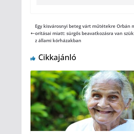
Egy kisvárosnyi beteg várt műtétekre Orbán 
orításai miatt: sürgős beavatkozásra van szük
z állami kórházakban
Cikkajánló