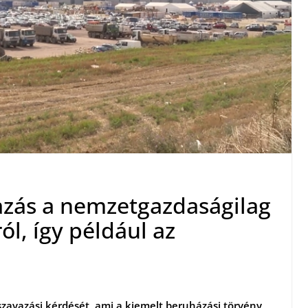
azás a nemzetgazdaságilag
l, így például az
zavazási kérdését, ami a kiemelt beruházási törvény