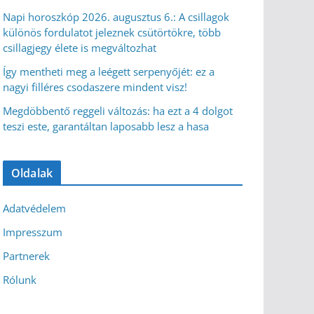
Napi horoszkóp 2026. augusztus 6.: A csillagok
különös fordulatot jeleznek csütörtökre, több
csillagjegy élete is megváltozhat
Így mentheti meg a leégett serpenyőjét: ez a
nagyi filléres csodaszere mindent visz!
Megdöbbentő reggeli változás: ha ezt a 4 dolgot
teszi este, garantáltan laposabb lesz a hasa
Oldalak
Adatvédelem
Impresszum
Partnerek
Rólunk