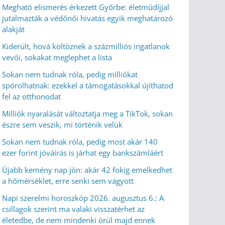
Megható elismerés érkezett Győrbe: életműdíjjal
jutalmazták a védőnői hivatás egyik meghatározó
alakját
Kiderült, hová költöznek a százmilliós ingatlanok
vevői, sokakat meglephet a lista
Sokan nem tudnak róla, pedig milliókat
spórolhatnak: ezekkel a támogatásokkal újíthatod
fel az otthonodat
Milliók nyaralását változtatja meg a TikTok, sokan
észre sem veszik, mi történik velük
Sokan nem tudnak róla, pedig most akár 140
ezer forint jóváírás is járhat egy bankszámláért
Újabb kemény nap jön: akár 42 fokig emelkedhet
a hőmérséklet, erre senki sem vágyott
Napi szerelmi horoszkóp 2026. augusztus 6.: A
csillagok szerint ma valaki visszatérhet az
életedbe, de nem mindenki örül majd ennek