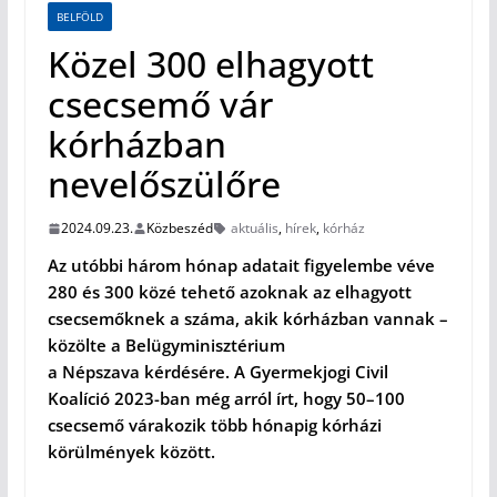
BELFÖLD
Közel 300 elhagyott
csecsemő vár
kórházban
nevelőszülőre
2024.09.23.
Közbeszéd
aktuális
,
hírek
,
kórház
Az utóbbi három hónap adatait figyelembe véve
280 és 300 közé tehető azoknak az elhagyott
csecsemőknek a száma, akik kórházban vannak –
közölte a Belügyminisztérium
a Népszava kérdésére. A Gyermekjogi Civil
Koalíció 2023-ban még arról írt, hogy 50–100
csecsemő várakozik több hónapig kórházi
körülmények között.