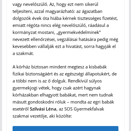
vagy nevelőszülő. Az, hogy ezt nem sikerül
teljesíteni, azzal magyarázható: az ágazatban
dolgozók évek óta hiába kérnek tisztességes fizetést,
emiatt régóta nincs elég nevelőszülő, ráadásul a
kormányzat mostani, „gyermekvédelminek”
nevezett ellenőrzései, vegzálásai hatására pedig még
kevesebben vállalják ezt a hivatást, sorra hagyják el
a szakmát.
A kórház biztosan mindent megtesz a kisbabák
fizikai biztonságáért és az egészségi állapotukért, de
a többi nem is az ő dolguk. Rendkívül súlyos
gyermekjogi vétek, hogy csak azért hagynak
kórházakban elhagyott babákat, mert nem tudnak
másutt gondoskodni róluk – mondta az egri babák
esetéről
Szilvási Léna
, az SOS Gyermekfalvak
szakmai vezetője, aki közölte: