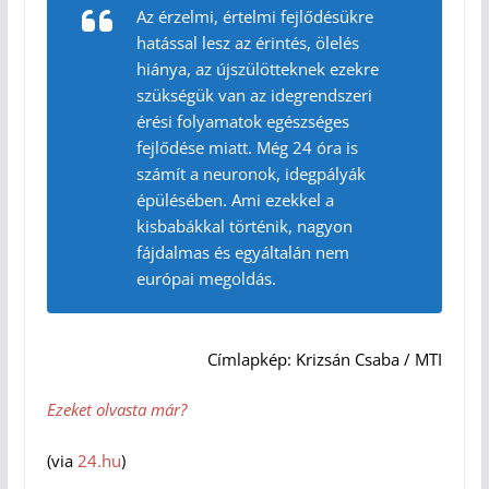
Az érzelmi, értelmi fejlődésükre
hatással lesz az érintés, ölelés
hiánya, az újszülötteknek ezekre
szükségük van az idegrendszeri
érési folyamatok egészséges
fejlődése miatt. Még 24 óra is
számít a neuronok, idegpályák
épülésében. Ami ezekkel a
kisbabákkal történik, nagyon
fájdalmas és egyáltalán nem
európai megoldás.
Címlapkép: Krizsán Csaba / MTI
Ezeket olvasta már?
(via
24.hu
)