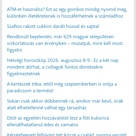
ATM-et használsz? Ezt az egy gombot mindig nyomd meg,
különben illetéktelenek is hozzáférhetnek a számládhoz
Szaftos rakott cukkini darált hússal és sajttal
Rendkívüli bejelentés: már 629 magyar településen
vízkorlátozás van érvényben – mutatjuk, mire kell most
figyelni
Hétvégi horoszkóp 2026. augusztus 8-9.: Ez a két nap
mindent átírhat, a csillagok fontos döntésekre
figyelmeztetnek
A kertészek titka: ettől még szeptemberben is ontja a
paradicsom a termést!
Sokan csak akkor döbbennek rá, amikor már késő, órák
alatt élhetetlenné válhat egy társasház
Ettől az egyetlen hozzávalótól lesz a főtt kukorica
ellenállhatatlanul édes és zamatos
Kétségbeesett felhívást tett közzé a család, nyoma veszett