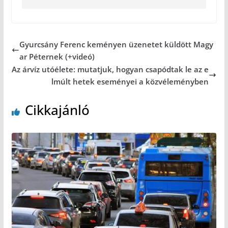
Gyurcsány Ferenc keményen üzenetet küldött Magy
ar Péternek (+videó)
Az árvíz utóélete: mutatjuk, hogyan csapódtak le az e
lmúlt hetek eseményei a közvéleményben
Cikkajánló