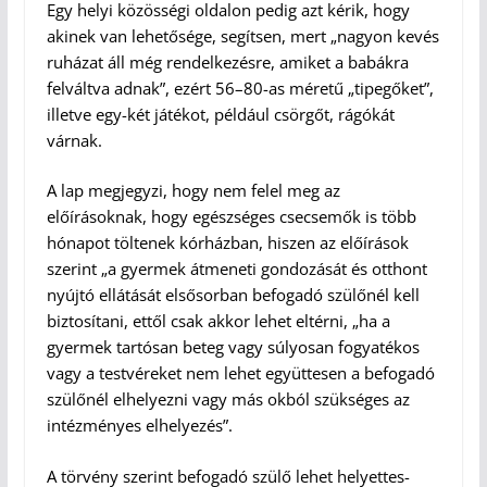
Egy helyi közösségi oldalon pedig azt kérik, hogy
akinek van lehetősége, segítsen, mert „nagyon kevés
ruházat áll még rendelkezésre, amiket a babákra
felváltva adnak”, ezért 56–80-as méretű „tipegőket”,
illetve egy-két játékot, például csörgőt, rágókát
várnak.
A lap megjegyzi, hogy nem felel meg az
előírásoknak, hogy egészséges csecsemők is több
hónapot töltenek kórházban, hiszen az előírások
szerint „a gyermek átmeneti gondozását és otthont
nyújtó ellátását elsősorban befogadó szülőnél kell
biztosítani, ettől csak akkor lehet eltérni, „ha a
gyermek tartósan beteg vagy súlyosan fogyatékos
vagy a testvéreket nem lehet együttesen a befogadó
szülőnél elhelyezni vagy más okból szükséges az
intézményes elhelyezés”.
A törvény szerint befogadó szülő lehet helyettes-