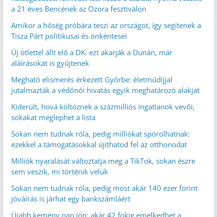
a 21 éves Bencének az Ozora fesztiválon
Amikor a hőség próbára teszi az országot, így segítenek a
Tisza Párt politikusai és önkéntesei
Új ötlettel állt elő a DK: ezt akarják a Dunán, már
aláírásokat is gyűjtenek
Megható elismerés érkezett Győrbe: életműdíjjal
jutalmazták a védőnői hivatás egyik meghatározó alakját
Kiderült, hová költöznek a százmilliós ingatlanok vevői,
sokakat meglephet a lista
Sokan nem tudnak róla, pedig milliókat spórolhatnak:
ezekkel a támogatásokkal újíthatod fel az otthonodat
Milliók nyaralását változtatja meg a TikTok, sokan észre
sem veszik, mi történik velük
Sokan nem tudnak róla, pedig most akár 140 ezer forint
jóváírás is járhat egy bankszámláért
Újabb kemény nap jön: akár 42 fokig emelkedhet a