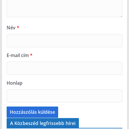
Név
*
E-mail cím
*
Honlap
A Közbeszéd legfrissebb hírei