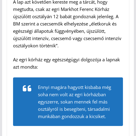
A lap azt követően kereste meg a tárcát, hogy
megtudta, csak az egri Markhot Ferenc Kórház
újszülött osztályán 12 babát gondoznak jelenleg. A
BM szerint a csecsemők elhelyezése „életkoruk és
egészségi állapotuk függvényében, újszülött,
újszülött intenzív, csecsemő vagy csecsemő intenzív
osztályokon történik”.
Az egri kórház egy egészségügyi dolgozója a lapnak
azt mondta:
Ennyi magára hagyott kisbaba még
soha nem volt az egri kórházban
egyszerre, sokan mennek fel más
osztályról is besegíteni, társadalmi
munkában gondozzuk a kicsiket.