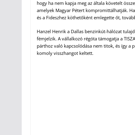
hogy ha nem kapja meg az általa követelt össz
amelyek Magyar Pétert kompromittálhatják. Hanz
és a Fideszhez köthetőként emlegette őt, tovább 
Hanzel Henrik a Dallas benzinkút-hálózat tulajd
fémjelzik. A vállalkozó régóta támogatja a TISZ
párthoz való kapcsolódása nem titok, és így a p
komoly visszhangot keltett.