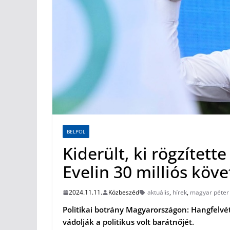
BELPOL
Kiderült, ki rögzített
Evelin 30 milliós köv
2024.11.11.
Közbeszéd
aktuális
,
hírek
,
magyar péter
Politikai botrány Magyarországon: Hangfelvéte
vádolják a politikus volt barátnőjét.