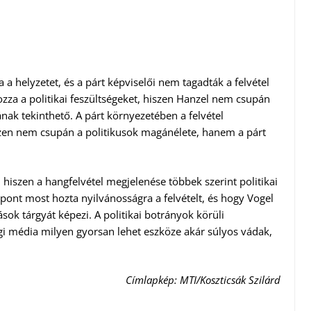
 a helyzetet, és a párt képviselői nem tagadták a felvétel
ozza a politikai feszültségeket, hiszen Hanzel nem csupán
ak tekinthető. A párt környezetében a felvétel
iszen nem csupán a politikusok magánélete, hanem a párt
iszen a hangfelvétel megjelenése többek szerint politikai
 pont most hozta nyilvánosságra a felvételt, és hogy Vogel
ások tárgyát képezi. A politikai botrányok körüli
i média milyen gyorsan lehet eszköze akár súlyos vádak,
Címlapkép: MTI/Koszticsák Szilárd