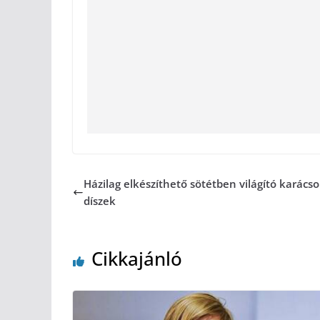
Házilag elkészíthető sötétben világító karács
díszek
Cikkajánló