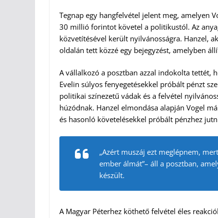
Tegnap egy hangfelvétel jelent meg, amelyen Vog
30 millió forintot követel a politikustól. Az any
közvetítésével került nyilvánosságra. Hanzel, a
oldalán tett közzé egy bejegyzést, amelyben állítj
A vállalkozó a posztban azzal indokolta tettét,
Evelin súlyos fenyegetésekkel próbált pénzt sze
politikai színezetű vádak és a felvétel nyilvá
húzódnak. Hanzel elmondása alapján Vogel már 
és hasonló követelésekkel próbált pénzhez jutn
„Azért muszáj ezt meglépnem, mer
ember álmát”– áll a posztban, amely
készült.
A Magyar Péterhez köthető felvétel éles reakcióka