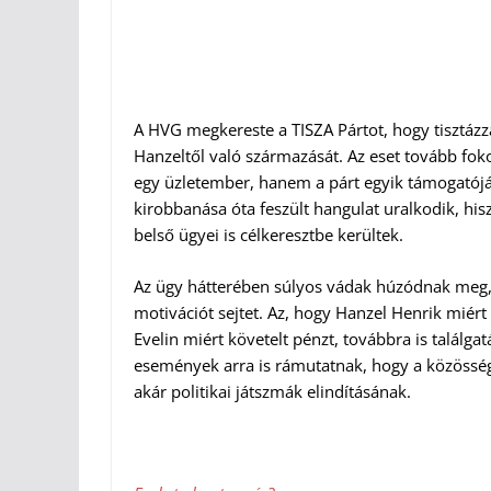
A HVG megkereste a TISZA Pártot, hogy tisztázza
Hanzeltől való származását. Az eset tovább fok
egy üzletember, hanem a párt egyik támogatóján
kirobbanása óta feszült hangulat uralkodik, h
belső ügyei is célkeresztbe kerültek.
Az ügy hátterében súlyos vádak húzódnak meg, h
motivációt sejtet. Az, hogy Hanzel Henrik miért
Evelin miért követelt pénzt, továbbra is találgat
események arra is rámutatnak, hogy a közösség
akár politikai játszmák elindításának.