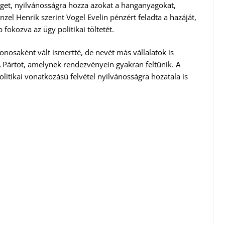
eget, nyilvánosságra hozza azokat a hanganyagokat,
el Henrik szerint Vogel Evelin pénzért feladta a hazáját,
fokozva az ügy politikai töltetét.
onosaként vált ismertté, de nevét más vállalatok is
A Pártot, amelynek rendezvényein gyakran feltűnik. A
olitikai vonatkozású felvétel nyilvánosságra hozatala is