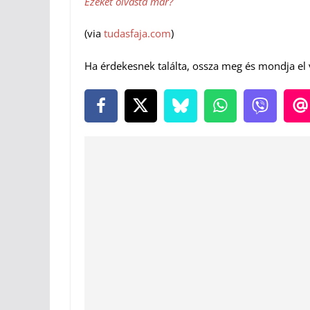
Ezeket olvasta már?
(via
tudasfaja.com
)
Ha érdekesnek találta, ossza meg és mondja el