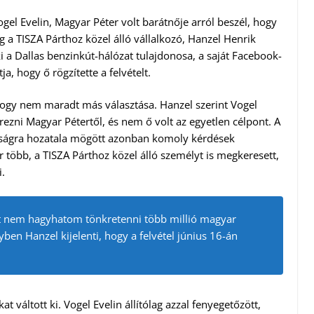
el Evelin, Magyar Péter volt barátnője arról beszél, hogy
ag a TISZA Párthoz közel álló vállalkozó, Hanzel Henrik
ki a Dallas benzinkút-hálózat tulajdonosa, a saját Facebook-
a, hogy ő rögzítette a felvételt.
 hogy nem maradt más választása. Hanzel szerint Vogel
rezni Magyar Pétertől, és nem ő volt az egyetlen célpont. A
nosságra hozatala mögött azonban komoly kérdések
több, a TISZA Párthoz közel álló személyt is megkeresett,
i.
t nem hagyhatom tönkretenni több millió magyar
ben Hanzel kijelenti, hogy a felvétel június 16-án
t váltott ki. Vogel Evelin állítólag azzal fenyegetőzött,