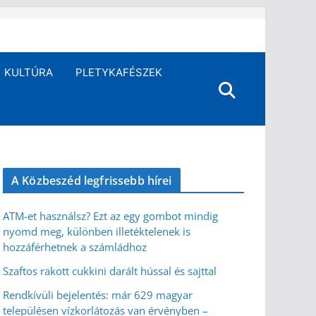
KULTÚRA
PLETYKAFÉSZEK
A Közbeszéd legfrissebb hírei
ATM-et használsz? Ezt az egy gombot mindig
nyomd meg, különben illetéktelenek is
hozzáférhetnek a számládhoz
Szaftos rakott cukkini darált hússal és sajttal
Rendkívüli bejelentés: már 629 magyar
településen vízkorlátozás van érvényben –