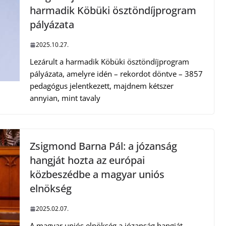
harmadik Köbüki ösztöndíjprogram
pályázata
2025.10.27.
Lezárult a harmadik Köbüki ösztöndíjprogram
pályázata, amelyre idén – rekordot döntve – 3857
pedagógus jelentkezett, majdnem kétszer
annyian, mint tavaly
Zsigmond Barna Pál: a józanság
hangját hozta az európai
közbeszédbe a magyar uniós
elnökség
2025.02.07.
A magyar uniós elnökség a józanság hangját