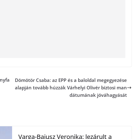
onyfa
Dömötör Csaba: az EPP és a baloldal megegyezése
alapján tovább húzzák Várhelyi Olivér biztosi man
dátumának jóváhagyását
Varga-Bajusz Veronika: lezárult a