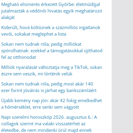
Megható elismerés érkezett Győrbe: életműdíjjal
jutalmazták a védőnői hivatás egyik meghatározó
alakját
Kiderült, hová költöznek a százmilliós ingatlanok
vevői, sokakat meglephet a lista
Sokan nem tudnak róla, pedig milliókat
spórolhatnak: ezekkel a támogatásokkal újíthatod
fel az otthonodat
Milliók nyaralását változtatja meg a TikTok, sokan
észre sem veszik, mi történik velük
Sokan nem tudnak róla, pedig most akár 140
ezer forint jóváírás is járhat egy bankszámláért
Újabb kemény nap jön: akár 42 fokig emelkedhet
a hőmérséklet, erre senki sem vágyott
Napi szerelmi horoszkóp 2026. augusztus 6.: A
csillagok szerint ma valaki visszatérhet az
életedbe, de nem mindenki örül majd ennek