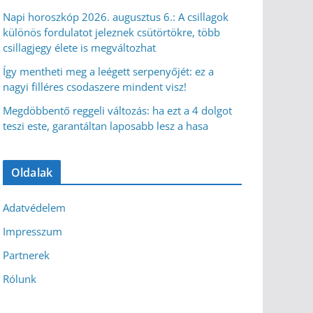
Napi horoszkóp 2026. augusztus 6.: A csillagok
különös fordulatot jeleznek csütörtökre, több
csillagjegy élete is megváltozhat
Így mentheti meg a leégett serpenyőjét: ez a
nagyi filléres csodaszere mindent visz!
Megdöbbentő reggeli változás: ha ezt a 4 dolgot
teszi este, garantáltan laposabb lesz a hasa
Oldalak
Adatvédelem
Impresszum
Partnerek
Rólunk