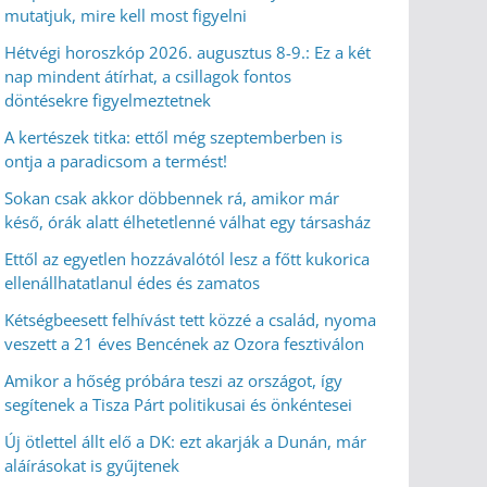
mutatjuk, mire kell most figyelni
Hétvégi horoszkóp 2026. augusztus 8-9.: Ez a két
nap mindent átírhat, a csillagok fontos
döntésekre figyelmeztetnek
A kertészek titka: ettől még szeptemberben is
ontja a paradicsom a termést!
Sokan csak akkor döbbennek rá, amikor már
késő, órák alatt élhetetlenné válhat egy társasház
Ettől az egyetlen hozzávalótól lesz a főtt kukorica
ellenállhatatlanul édes és zamatos
Kétségbeesett felhívást tett közzé a család, nyoma
veszett a 21 éves Bencének az Ozora fesztiválon
Amikor a hőség próbára teszi az országot, így
segítenek a Tisza Párt politikusai és önkéntesei
Új ötlettel állt elő a DK: ezt akarják a Dunán, már
aláírásokat is gyűjtenek