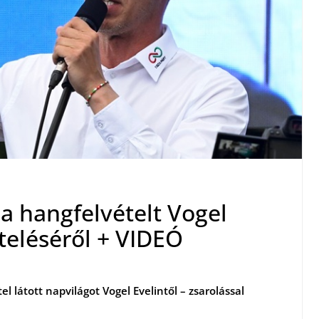
e a hangfelvételt Vogel
eteléséről + VIDEÓ
l látott napvilágot Vogel Evelintől – zsarolással