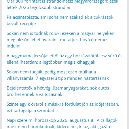
Már 800 forintért is strandolhatsz Magyarországon: ezek
lettek 2026 legolcsóbb strandjai
Palacsintatészta, ami soha nem szakad el: a cukrászok
bevált receptje
Sokan nem is tudnak róluk: ezeken a magyar helyeken
még olcsón lehet nyaralni: mutatjuk, hová érdemes
indulni
A nagymama lecsója: ettől az egy hozzávalótól lesz sűrű és
ellenállhatatlan: a legtöbben mégis kihagyják
Sokan nem tudják, pedig most ezen múlhat a
villanyszámla: 7 egyszerű tipp minden háztartásnak
Bejelentették a hétvégi üzemanyagárakat, sok autós
örülhet ennek a változásnak
Szinte egyik óráról a másikra fordulat jön az időjárásban,
ezt tartogatja a szombat
Napi szerelmi horoszkóp 2026. augusztus 8.: A csillagok
most nem finomkodnak, kiderülhet, ki az, aki igazán