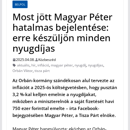
BELPOL
Most jött Magyar Péter
hatalmas bejelentése:
erre készüljön minden
nyugdíjas
2025.04.08.
Közbeszéd
aktuális
,
hír
,
infláció
,
magyar péter
,
nyugdíj
,
nyugdíjas
,
Orbán Viktor
,
tisza párt
Az Orbán-kormány szándékosan alul tervezte az
inflációt a 2025-ös költségvetésben, hogy pusztán
3,2 %-kal kelljen emelnie a nyugdíjakat,
miközben a miniszterelnök a saját fizetését havi
750 ezer forinttal emelte – írta Facebook-
bejegyzésében Magyar Péter, a Tisza Párt elnöke.
Magyar Péter hangsúlyozta: eközben az Orbán-