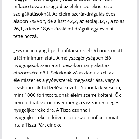
infláció tovább száguld az élelmiszereknél és a
szolgáltatásoknál. Az élelmiszerár-drágulás éves
alapon 7% volt, de a liszt 42,2, az étolaj 32,7, a tojás
26,1, a kávé 18,6 százalékot drágult egy év alatt –
tette hozzá.
„Egymillió nyugdíjas honfitársunk él Orbánék miatt
a létminimum alatt. A mélyszegénységben élő
nyugdíjasok száma a Fidesz-kormány alatt az
ötszörösére nőtt. Sokaknak választaniuk kell az
élelmiszer és a gyógyszerek megvásárlása, vagy a
rezsiszámlák befizetése között. Naponta kevesebb,
mint 1000 forintot tudnak élelmiszerre költeni. Ők
nem tudnak várni novemberig a visszamenőleges
nyugdíjkorrekcióra. A Tisza azonnali
nyugdíjkorrekciót követel az elszálló infláció miatt” –
írta a Tisza Párt elnöke.