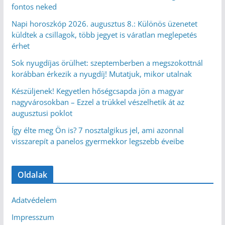
fontos neked
Napi horoszkóp 2026. augusztus 8.: Különös üzenetet
küldtek a csillagok, több jegyet is váratlan meglepetés
érhet
Sok nyugdíjas örülhet: szeptemberben a megszokottnál
korábban érkezik a nyugdíj! Mutatjuk, mikor utalnak
Készüljenek! Kegyetlen hőségcsapda jön a magyar
nagyvárosokban – Ezzel a trükkel vészelhetik át az
augusztusi poklot
Így élte meg Ön is? 7 nosztalgikus jel, ami azonnal
visszarepít a panelos gyermekkor legszebb éveibe
Oldalak
Adatvédelem
Impresszum