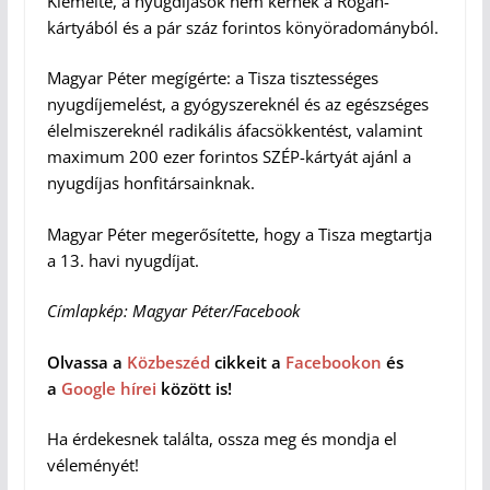
Kiemelte, a nyugdíjasok nem kérnek a Rogán-
kártyából és a pár száz forintos könyöradományból.
Magyar Péter megígérte: a Tisza tisztességes
nyugdíjemelést, a gyógyszereknél és az egészséges
élelmiszereknél radikális áfacsökkentést, valamint
maximum 200 ezer forintos SZÉP-kártyát ajánl a
nyugdíjas honfitársainknak.
Magyar Péter megerősítette, hogy a Tisza megtartja
a 13. havi nyugdíjat.
Címlapkép: Magyar Péter/Facebook
Olvassa a
Közbeszéd
cikkeit a
Facebookon
és
a
Google hírei
között is!
Ha érdekesnek találta, ossza meg és mondja el
véleményét!