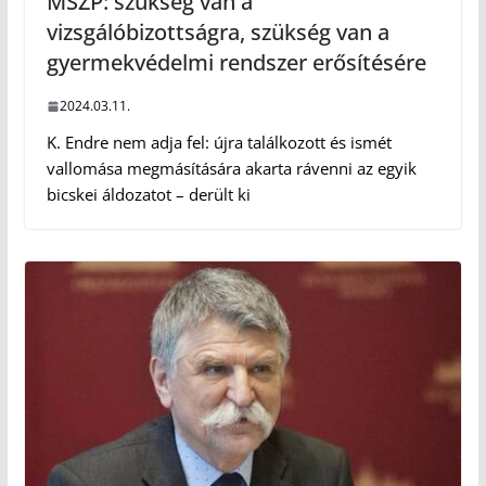
MSZP: szükség van a
vizsgálóbizottságra, szükség van a
gyermekvédelmi rendszer erősítésére
2024.03.11.
K. Endre nem adja fel: újra találkozott és ismét
vallomása megmásítására akarta rávenni az egyik
bicskei áldozatot – derült ki