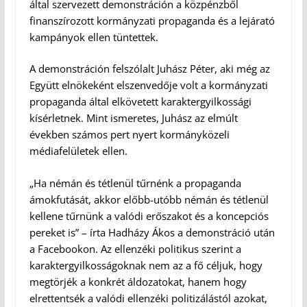
által szervezett demonstráción a közpénzből
finanszírozott kormányzati propaganda és a lejárató
kampányok ellen tüntettek.
A demonstráción felszólalt Juhász Péter, aki még az
Együtt elnökeként elszenvedője volt a kormányzati
propaganda által elkövetett karaktergyilkossági
kísérletnek. Mint ismeretes, Juhász az elmúlt
években számos pert nyert kormányközeli
médiafelületek ellen.
„Ha némán és tétlenül tűrnénk a propaganda
ámokfutását, akkor előbb-utóbb némán és tétlenül
kellene tűrnünk a valódi erőszakot és a koncepciós
pereket is” – írta Hadházy Ákos a demonstráció után
a Facebookon. Az ellenzéki politikus szerint a
karaktergyilkosságoknak nem az a fő céljuk, hogy
megtörjék a konkrét áldozatokat, hanem hogy
elrettentsék a valódi ellenzéki politizálástól azokat,