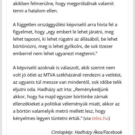
akikben felmerülne, hogy megpróbálnak valamit
tenni a hatalom ellen.
A független országgyűlési képviselő arra hívta fel a
figyelmet, hogy „egy embert le lehet járatni, meg
lehet taposni, ki lehet rúgatni az állásából, be lehet
börtönözni, meg is lehet gyilkolni, de sok tízezer
emberrel nem lehet ugyanezt megtenni.”
A képviselő azoknak is válaszolt, akik szerint nem
volt jó ötlet az MTVA székházánál rendezni a vetítést,
az ugyanis túl messze van mindentől, sok időbe telik
eljutni oda. Hadházy azt írta: „Reménykedjünk
akkor, hogy ha majd egyszer börtönbe zárnak
ellenzékieket a politikai véleményük miatt, akkor az
a börtön valamelyik metró mellett lesz, hogy
kényelmes legyen tüntetni értük.” (via
telex.hu
)
Címlapkép: Hadházy Ákos/Facebook