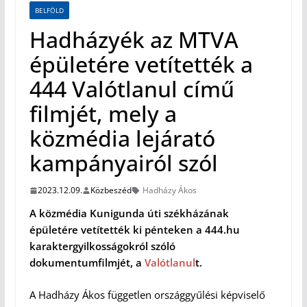
BELFÖLD
Hadházyék az MTVA
épületére vetítették a
444 Valótlanul című
filmjét, mely a
közmédia lejárató
kampányairól szól
2023.12.09.
Közbeszéd
Hadházy Ákos
A közmédia Kunigunda úti székházának
épületére vetítették ki pénteken a 444.hu
karaktergyilkosságokról szóló
dokumentumfilmjét, a
Valótlanul
t.
A Hadházy Ákos független országgyűlési képviselő