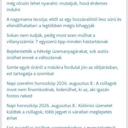
még olcsón lehet nyaralni: mutatjuk, hová érdemes
indulni
A nagymama lecsója: ettől az egy hozzávalótól lesz sűrű és
ellenállhatatlan: a legtöbben mégis kihagyják
Sokan nem tudják, pedig most ezen múlhat a
villanyszámla: 7 egyszerű tipp minden háztartásnak
Bejelentették a hétvégi üzemanyagárakat, sok autós
örülhet ennek a változásnak
Szinte egyik óráról a másikra fordulat jön az időjárásban,
ezt tartogatja a szombat
Napi szerelmi horoszkóp 2026. augusztus 8.: A csillagok
most nem finomkodnak, kiderülhet, ki az, aki igazán
fontos neked
Napi horoszkóp 2026. augusztus 8.: Különös üzenetet
küldtek a csillagok, több jegyet is váratlan meglepetés
érhet
Sok nyugdíjas örülhet: szeptemberben a megszokottnál