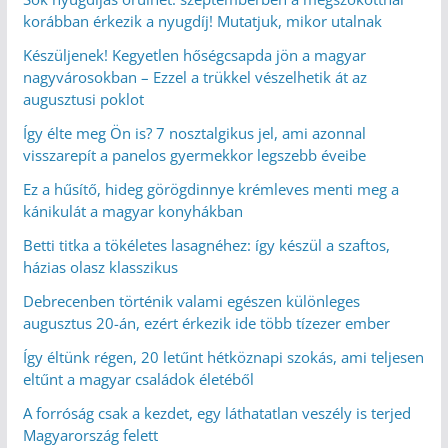
korábban érkezik a nyugdíj! Mutatjuk, mikor utalnak
Készüljenek! Kegyetlen hőségcsapda jön a magyar
nagyvárosokban – Ezzel a trükkel vészelhetik át az
augusztusi poklot
Így élte meg Ön is? 7 nosztalgikus jel, ami azonnal
visszarepít a panelos gyermekkor legszebb éveibe
Ez a hűsítő, hideg görögdinnye krémleves menti meg a
kánikulát a magyar konyhákban
Betti titka a tökéletes lasagnéhez: így készül a szaftos,
házias olasz klasszikus
Debrecenben történik valami egészen különleges
augusztus 20-án, ezért érkezik ide több tízezer ember
Így éltünk régen, 20 letűnt hétköznapi szokás, ami teljesen
eltűnt a magyar családok életéből
A forróság csak a kezdet, egy láthatatlan veszély is terjed
Magyarország felett