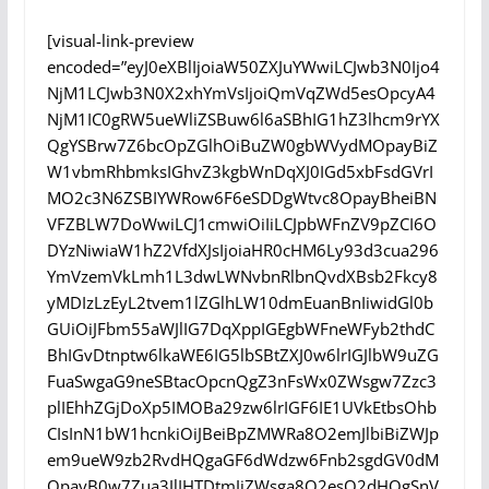
[visual-link-preview
encoded=”eyJ0eXBlIjoiaW50ZXJuYWwiLCJwb3N0Ijo4
NjM1LCJwb3N0X2xhYmVsIjoiQmVqZWd5esOpcyA4
NjM1IC0gRW5ueWliZSBuw6l6aSBhIG1hZ3lhcm9rYX
QgYSBrw7Z6bcOpZGlhOiBuZW0gbWVydMOpayBiZ
W1vbmRhbmksIGhvZ3kgbWnDqXJ0IGd5xbFsdGVrI
MO2c3N6ZSBIYWRow6F6eSDDgWtvc8OpayBheiBN
VFZBLW7DoWwiLCJ1cmwiOiIiLCJpbWFnZV9pZCI6O
DYzNiwiaW1hZ2VfdXJsIjoiaHR0cHM6Ly93d3cua296
YmVzemVkLmh1L3dwLWNvbnRlbnQvdXBsb2Fkcy8
yMDIzLzEyL2tvem1lZGlhLW10dmEuanBnIiwidGl0b
GUiOiJFbm55aWJlIG7DqXppIGEgbWFneWFyb2thdC
BhIGvDtnptw6lkaWE6IG5lbSBtZXJ0w6lrIGJlbW9uZG
FuaSwgaG9neSBtacOpcnQgZ3nFsWx0ZWsgw7Zzc3
plIEhhZGjDoXp5IMOBa29zw6lrIGF6IE1UVkEtbsOhb
CIsInN1bW1hcnkiOiJBeiBpZMWRa8O2emJlbiBiZWJp
em9ueW9zb2RvdHQgaGF6dWdzw6Fnb2sgdGV0dM
OpayB0w7Zua3JlIHTDtmJiZWsga8O2esO2dHQgSnV