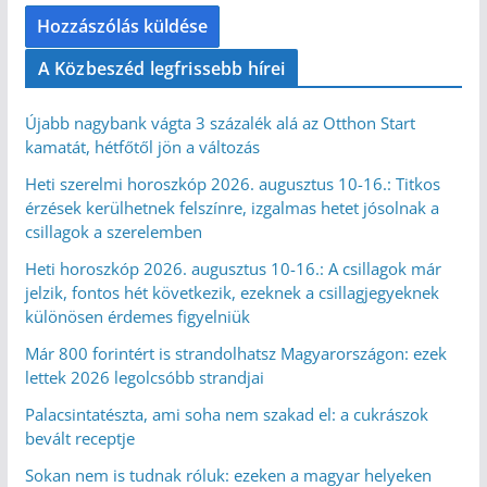
A Közbeszéd legfrissebb hírei
Újabb nagybank vágta 3 százalék alá az Otthon Start
kamatát, hétfőtől jön a változás
Heti szerelmi horoszkóp 2026. augusztus 10-16.: Titkos
érzések kerülhetnek felszínre, izgalmas hetet jósolnak a
csillagok a szerelemben
Heti horoszkóp 2026. augusztus 10-16.: A csillagok már
jelzik, fontos hét következik, ezeknek a csillagjegyeknek
különösen érdemes figyelniük
Már 800 forintért is strandolhatsz Magyarországon: ezek
lettek 2026 legolcsóbb strandjai
Palacsintatészta, ami soha nem szakad el: a cukrászok
bevált receptje
Sokan nem is tudnak róluk: ezeken a magyar helyeken