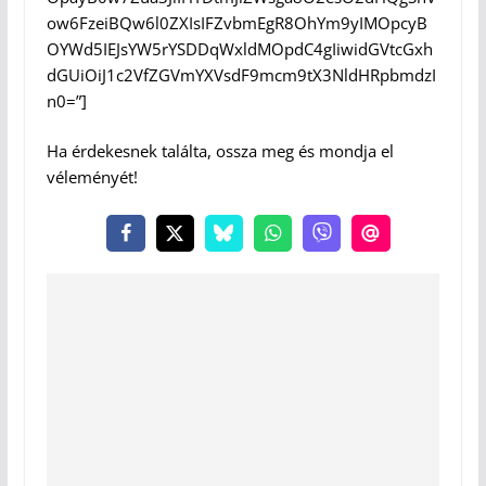
ow6FzeiBQw6l0ZXIsIFZvbmEgR8OhYm9yIMOpcyB
OYWd5IEJsYW5rYSDDqWxldMOpdC4gIiwidGVtcGxh
dGUiOiJ1c2VfZGVmYXVsdF9mcm9tX3NldHRpbmdzI
n0=”]
Ha érdekesnek találta, ossza meg és mondja el
véleményét!