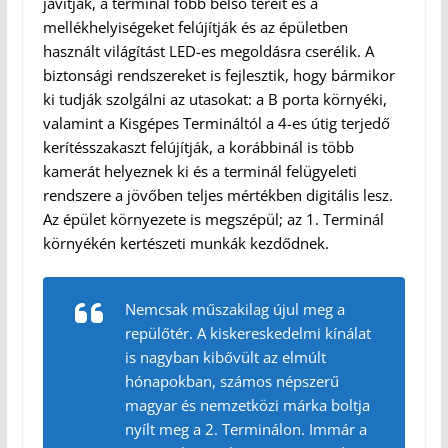
javítják, a terminál főbb belső tereit és a
mellékhelyiségeket felújítják és az épületben
használt világítást LED-es megoldásra cserélik. A
biztonsági rendszereket is fejlesztik, hogy bármikor
ki tudják szolgálni az utasokat: a B porta környéki,
valamint a Kisgépes Termináltól a 4-es útig terjedő
kerítésszakaszt felújítják, a korábbinál is több
kamerát helyeznek ki és a terminál felügyeleti
rendszere a jövőben teljes mértékben digitális lesz.
Az épület környezete is megszépül; az 1. Terminál
környékén kertészeti munkák kezdődnek.
Nemcsak műszakilag újul meg a
repülőtér. A kiskereskedelmi kínálat
is nagyban kibővült az elmúlt
hónapokban, számos népszerű
magyar és nemzetközi márka boltja
nyílt meg a 2. Terminálon. Immár a