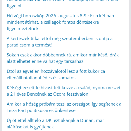
figyelni
Hétvégi horoszkóp 2026. augusztus 8-9.: Ez a két nap
mindent átírhat, a csillagok fontos döntésekre
figyelmeztetnek
A kertészek titka: ettől még szeptemberben is ontja a
paradicsom a termést!
Sokan csak akkor döbbennek rá, amikor már késő, órák
alatt élhetetlenné válhat egy társasház
Ettől az egyetlen hozzávalótól lesz a főtt kukorica
ellenállhatatlanul édes és zamatos
Kétségbeesett felhívást tett közzé a család, nyoma veszett
a 21 éves Bencének az Ozora fesztiválon
Amikor a hőség próbára teszi az országot, így segítenek a
Tisza Párt politikusai és önkéntesei
Új ötlettel állt elő a DK: ezt akarják a Dunán, már
aláírásokat is gyűjtenek