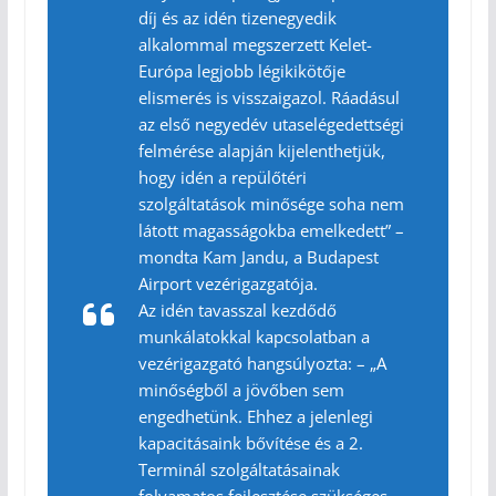
díj és az idén tizenegyedik
alkalommal megszerzett Kelet-
Európa legjobb légikikötője
elismerés is visszaigazol. Ráadásul
az első negyedév utaselégedettségi
felmérése alapján kijelenthetjük,
hogy idén a repülőtéri
szolgáltatások minősége soha nem
látott magasságokba emelkedett” –
mondta Kam Jandu, a Budapest
Airport vezérigazgatója.
Az idén tavasszal kezdődő
munkálatokkal kapcsolatban a
vezérigazgató hangsúlyozta: – „A
minőségből a jövőben sem
engedhetünk. Ehhez a jelenlegi
kapacitásaink bővítése és a 2.
Terminál szolgáltatásainak