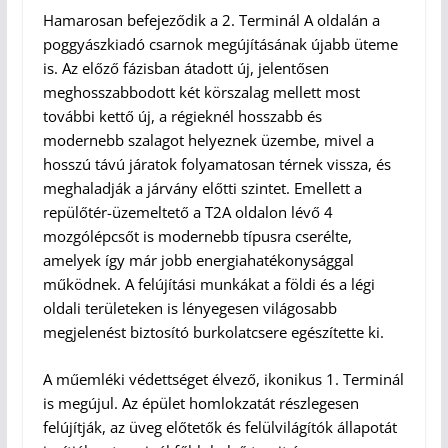
Hamarosan befejeződik a 2. Terminál A oldalán a
poggyászkiadó csarnok megújításának újabb üteme
is. Az előző fázisban átadott új, jelentősen
meghosszabbodott két körszalag mellett most
további kettő új, a régieknél hosszabb és
modernebb szalagot helyeznek üzembe, mivel a
hosszú távú járatok folyamatosan térnek vissza, és
meghaladják a járvány előtti szintet. Emellett a
repülőtér-üzemeltető a T2A oldalon lévő 4
mozgólépcsőt is modernebb típusra cserélte,
amelyek így már jobb energiahatékonysággal
működnek. A felújítási munkákat a földi és a légi
oldali területeken is lényegesen világosabb
megjelenést biztosító burkolatcsere egészítette ki.
A műemléki védettséget élvező, ikonikus 1. Terminál
is megújul. Az épület homlokzatát részlegesen
felújítják, az üveg előtetők és felülvilágítók állapotát