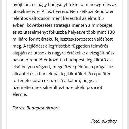
nyújtson, és nagy hangsúlyt fektet a minőségre és az
utasélményre. A Liszt Ferenc Nemzetközi Repülőtér
jelentős változáson ment keresztül az elmúlt 5
évben; következetes stratégia mentén a minőséget
és az utasélményt fókuszba helyezve több mint 130
milliárd forint értékű fejlesztés-sorozatot valósított
meg. A fejlődést a legfrissebb független felmérés
alapján az utasok is nagyra értékelik: a vizsgált húsz
hasonló repülőtér között a budapesti légikikötő az
első helyen végzett, megelőzve például a prágai, az
alicantei és a barcelonai légikikötőket. A repülőtér
története során ez az első alkalom, hogy az
üzemeltetőnek sikerült ezt az előkelő pozíciót
elérnie.
Forrás: Budapest Airport
Fotó: pixabay