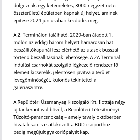
dolgoznak, egy kétemeletes, 3000 négyzetméter
összterületű épületben kapnak új helyet, aminek
építése 2024 júniusában kezdődik meg.
A 2. Terminálon található, 2020-ban átadott 1.
mólón az eddigi három helyett hamarosan hat
beszállítókapunál lesz elérhető az utasok busszal
történő beszállításának lehetősége. A 2A Terminál
indulási csarnokát szolgáló légkezelő rendszer fő
elemeit kicserélik, jelentősen javítva a terület
levegőminőségét, különös tekintettel a
galériaszintre.
A Repülőtéri Üzemanyag Kiszolgáló Kft. flottája négy
új tankerautóval bővül, a Repülőtéri Létesítményi
Tűzoltó-parancsnokság – amely tavaly októberben
hivatalosan is csatlakozott a BUD-csoporthoz –
pedig megújult gyakorlópályát kap.