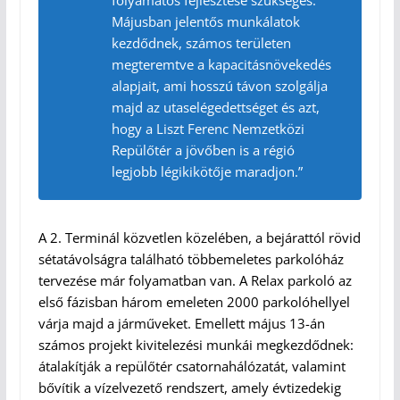
folyamatos fejlesztése szükséges.
Májusban jelentős munkálatok
kezdődnek, számos területen
megteremtve a kapacitásnövekedés
alapjait, ami hosszú távon szolgálja
majd az utaselégedettséget és azt,
hogy a Liszt Ferenc Nemzetközi
Repülőtér a jövőben is a régió
legjobb légikikötője maradjon.”
A 2. Terminál közvetlen közelében, a bejárattól rövid
sétatávolságra található többemeletes parkolóház
tervezése már folyamatban van. A Relax parkoló az
első fázisban három emeleten 2000 parkolóhellyel
várja majd a járműveket. Emellett május 13-án
számos projekt kivitelezési munkái megkezdődnek:
átalakítják a repülőtér csatornahálózatát, valamint
bővítik a vízelvezető rendszert, amely évtizedekig