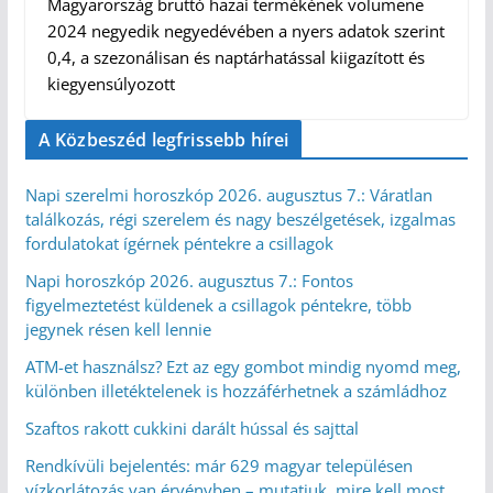
Magyarország bruttó hazai termékének volumene
2024 negyedik negyedévében a nyers adatok szerint
0,4, a szezonálisan és naptárhatással kiigazított és
kiegyensúlyozott
A Közbeszéd legfrissebb hírei
Napi szerelmi horoszkóp 2026. augusztus 7.: Váratlan
találkozás, régi szerelem és nagy beszélgetések, izgalmas
fordulatokat ígérnek péntekre a csillagok
Napi horoszkóp 2026. augusztus 7.: Fontos
figyelmeztetést küldenek a csillagok péntekre, több
jegynek résen kell lennie
ATM-et használsz? Ezt az egy gombot mindig nyomd meg,
különben illetéktelenek is hozzáférhetnek a számládhoz
Szaftos rakott cukkini darált hússal és sajttal
Rendkívüli bejelentés: már 629 magyar településen
vízkorlátozás van érvényben – mutatjuk, mire kell most