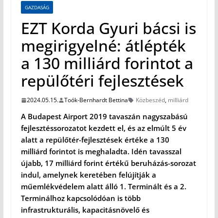
GAZDASÁG
EZT Korda Gyuri bácsi is
megirigyelné: átlépték
a 130 milliárd forintot a
repülőtéri fejlesztések
2024.05.15.
Toók-Bernhardt Bettina
Közbeszéd
,
milliárd
A Budapest Airport 2019 tavaszán nagyszabású
fejlesztéssorozatot kezdett el, és az elmúlt 5 év
alatt a repülőtér-fejlesztések értéke a 130
milliárd forintot is meghaladta. Idén tavasszal
újabb, 17 milliárd forint értékű beruházás-sorozat
indul, amelynek keretében felújítják a
műemlékvédelem alatt álló 1. Terminált és a 2.
Terminálhoz kapcsolódóan is több
infrastrukturális, kapacitásnövelő és