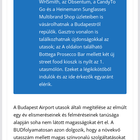
WHSmith, az Obsentum, a CandyTo
Go és a Heinemann Sunglasses
Multibrand Shop üzleteiben is
vásárolhatnak a Budapestről
repülők. Gasztro vonalon is
találkozhatnak újdonságokkal az
utasok; az A oldalon található
Bottega Prosecco Bar mellett két új
street food kioszk is nyílt az 1.
utasmólón. Ezeket a légikikötőből
indulók és az ide érkezők egyaránt
elérik.
A Budapest Airport utasok általi megítélése az elmúlt
egy év elismeréseinek és felméréseinek tanúsága
alapján soha nem látott magasságokat ért el. A
BUDfolyamatosan azon dolgozik, hogy a növekvő
utasszám mellett magas színvonalú szolgáltatásokat