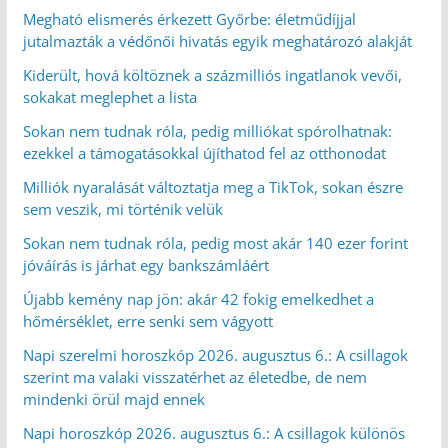
Megható elismerés érkezett Győrbe: életműdíjjal
jutalmazták a védőnői hivatás egyik meghatározó alakját
Kiderült, hová költöznek a százmilliós ingatlanok vevői,
sokakat meglephet a lista
Sokan nem tudnak róla, pedig milliókat spórolhatnak:
ezekkel a támogatásokkal újíthatod fel az otthonodat
Milliók nyaralását változtatja meg a TikTok, sokan észre
sem veszik, mi történik velük
Sokan nem tudnak róla, pedig most akár 140 ezer forint
jóváírás is járhat egy bankszámláért
Újabb kemény nap jön: akár 42 fokig emelkedhet a
hőmérséklet, erre senki sem vágyott
Napi szerelmi horoszkóp 2026. augusztus 6.: A csillagok
szerint ma valaki visszatérhet az életedbe, de nem
mindenki örül majd ennek
Napi horoszkóp 2026. augusztus 6.: A csillagok különös