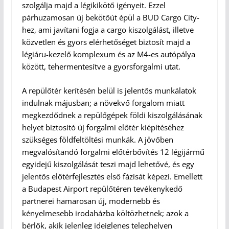
szolgálja majd a légikikötő igényeit. Ezzel
párhuzamosan új bekötőút épül a BUD Cargo City-
hez, ami javítani fogja a cargo kiszolgálást, illetve
közvetlen és gyors elérhetőséget biztosít majd a
légiáru-kezelő komplexum és az M4-es autópálya
között, tehermentesítve a gyorsforgalmi utat.
A repülőtér kerítésén belül is jelentős munkálatok
indulnak májusban; a növekvő forgalom miatt
megkezdődnek a repülőgépek földi kiszolgálásának
helyet biztosító új forgalmi előtér kiépítéséhez
szükséges földfeltöltési munkák. A jövőben
megvalósítandó forgalmi előtérbővítés 12 légijármű
egyidejű kiszolgálását teszi majd lehetővé, és egy
jelentős előtérfejlesztés első fázisát képezi. Emellett
a Budapest Airport repülőtéren tevékenykedő
partnerei hamarosan új, modernebb és
kényelmesebb irodaházba költözhetnek; azok a
bérlők, akik jelenleg ideiglenes telephelyen