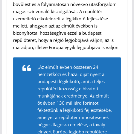
bővülést és a folyamatosan növekvő utasforgalom
magas színvonalú kiszolgálását. A repülőtér-
üzemeltető elkötelezett a légikikötő fejlesztése
mellett, ahogyan azt az elmúlt években is
bizonyította, hozzásegítve ezzel a budapesti
repülőteret, hogy a régió legjobbjává váljon, az is
maradjon, illetve Európa egyik legjobbjává is váljon.
„Az elmúlt évben összesen 24
nemzetközi és hazai díjat nyert a
budapesti légikikötő, ami a teljes
repülőtéri közösség elhivatott
munkájának eredménye. Az elmúlt
öt évben 130 milliárd forintot
fektettünk a légikikötő fejlesztésébe,
amelyet a repülőtér minősítésének
négycsillagosra emelése, a tavaly
elnyert Európa legjobb repülőtere