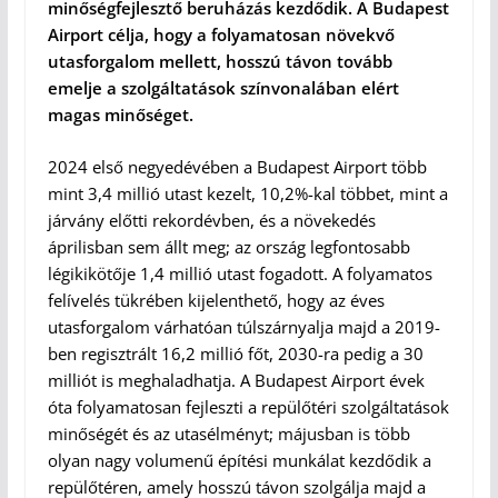
minőségfejlesztő beruházás kezdődik. A Budapest
Airport célja, hogy a folyamatosan növekvő
utasforgalom mellett, hosszú távon tovább
emelje a szolgáltatások színvonalában elért
magas minőséget.
2024 első negyedévében a Budapest Airport több
mint 3,4 millió utast kezelt, 10,2%-kal többet, mint a
járvány előtti rekordévben, és a növekedés
áprilisban sem állt meg; az ország legfontosabb
légikikötője 1,4 millió utast fogadott. A folyamatos
felívelés tükrében kijelenthető, hogy az éves
utasforgalom várhatóan túlszárnyalja majd a 2019-
ben regisztrált 16,2 millió főt, 2030-ra pedig a 30
milliót is meghaladhatja. A Budapest Airport évek
óta folyamatosan fejleszti a repülőtéri szolgáltatások
minőségét és az utasélményt; májusban is több
olyan nagy volumenű építési munkálat kezdődik a
repülőtéren, amely hosszú távon szolgálja majd a