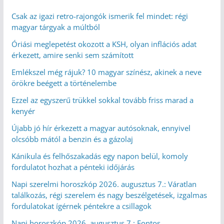
Csak az igazi retro-rajongók ismerik fel mindet: régi
magyar tárgyak a múltból
Óriási meglepetést okozott a KSH, olyan inflációs adat
érkezett, amire senki sem számított
Emlékszel még rájuk? 10 magyar színész, akinek a neve
örökre beégett a történelembe
Ezzel az egyszerű trükkel sokkal tovább friss marad a
kenyér
Újabb jó hír érkezett a magyar autósoknak, ennyivel
olcsóbb mától a benzin és a gázolaj
Kánikula és felhőszakadás egy napon belül, komoly
fordulatot hozhat a pénteki időjárás
Napi szerelmi horoszkóp 2026. augusztus 7.: Váratlan
találkozás, régi szerelem és nagy beszélgetések, izgalmas
fordulatokat ígérnek péntekre a csillagok
Napi horoszkóp 2026. augusztus 7.: Fontos