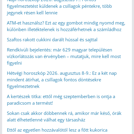
figyelmeztetést küldenek a csillagok péntekre, több
jegynek résen kell lennie
ATM-et használsz? Ezt az egy gombot mindig nyomd meg,
különben illetéktelenek is hozzáférhetnek a számládhoz
Szaftos rakott cukkini darált hússal és sajttal
Rendkívüli bejelentés: már 629 magyar településen
vízkorlátozás van érvényben – mutatjuk, mire kell most
figyelni
Hétvégi horoszkóp 2026. augusztus 8-9.: Ez a két nap
mindent átírhat, a csillagok fontos döntésekre
figyelmeztetnek
A kertészek titka: ettől még szeptemberben is ontja a
paradicsom a termést!
Sokan csak akkor döbbennek rá, amikor már késő, órák
alatt élhetetlenné válhat egy társasház
Ettől az egyetlen hozzávalótól lesz a főtt kukorica