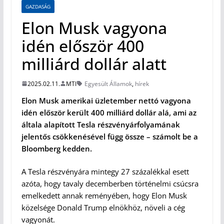
GAZDASÁG
Elon Musk vagyona
idén először 400
milliárd dollár alatt
2025.02.11.
MTI
Egyesült Államok
,
hírek
Elon Musk amerikai üzletember nettó vagyona
idén először került 400 milliárd dollár alá, ami az
általa alapított Tesla részvényárfolyamának
jelentős csökkenésével függ össze – számolt be a
Bloomberg kedden.
A Tesla részvényára mintegy 27 százalékkal esett
azóta, hogy tavaly decemberben történelmi csúcsra
emelkedett annak reményében, hogy Elon Musk
közelsége Donald Trump elnökhöz, növeli a cég
vagyonát.