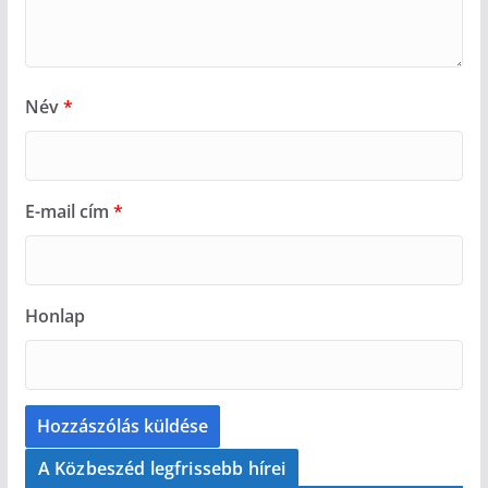
Név
*
E-mail cím
*
Honlap
A Közbeszéd legfrissebb hírei