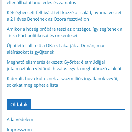
ellenállhatatlanul édes és zamatos
Kétségbeesett felhívást tett közzé a család, nyoma veszett
a 21 éves Bencének az Ozora fesztiválon
Amikor a hőség próbára teszi az országot, így segítenek a
Tisza Párt politikusai és önkéntesei
Új ötlettel állt elő a DK: ezt akarják a Dunán, már
aláírásokat is gyűjtenek
Megható elismerés érkezett Győrbe: életműdíjjal
jutalmazták a védőnői hivatás egyik meghatározó alakját
Kiderült, hová költöznek a százmilliós ingatlanok vevői,
sokakat meglephet a lista
Oldalak
Adatvédelem
Impresszum