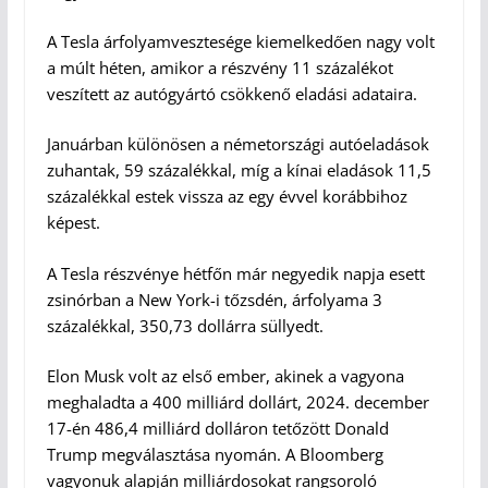
A Tesla árfolyamvesztesége kiemelkedően nagy volt
a múlt héten, amikor a részvény 11 százalékot
veszített az autógyártó csökkenő eladási adataira.
Januárban különösen a németországi autóeladások
zuhantak, 59 százalékkal, míg a kínai eladások 11,5
százalékkal estek vissza az egy évvel korábbihoz
képest.
A Tesla részvénye hétfőn már negyedik napja esett
zsinórban a New York-i tőzsdén, árfolyama 3
százalékkal, 350,73 dollárra süllyedt.
Elon Musk volt az első ember, akinek a vagyona
meghaladta a 400 milliárd dollárt, 2024. december
17-én 486,4 milliárd dolláron tetőzött Donald
Trump megválasztása nyomán. A Bloomberg
vagyonuk alapján milliárdosokat rangsoroló