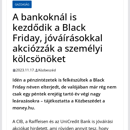
GAZDASÁG
A bankoknál is
kezdődik a Black
Friday, jóváírásokkal
akciózzák a személyi
kölcsönöket
2023.11.17.
Közbeszéd
Idén a pénzintézetek is felkészültek a Black
Friday néven elterjedt, de valójában már rég nem
csak egy péntek erejéig tartó év végi nagy
leárazásokra – tájékoztatta a Közbeszédet a
money.hu.
A CIB, a Raiffeisen és az UniCredit Bank is jóváírási
akciókat hirdetett, ami röviden annyit tesz, hogy