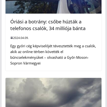
Óriási a botrány: csőbe húzták a
telefonos csalók, 34 milliója bánta
2024.04.09.
Egy győri cég képviselőjét tévesztették meg a csalók,
akik az online térben követték el
bűncselekményüket – olvasható a Győr-Moson-
Sopron Vármegyei