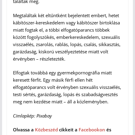
találtak meg.
Megtaláltak két eltűntként bejelentett embert, hetet
kábítószer-kereskedelem vagy kábítószer birtoklása
miatt fogtak el, a többi elfogatóparancs többek
között fogolyszökés, emberkereskedelem, szexuális
visszaélés, zsarolás, rablás, lopás, csalás, sikkasztás,
garázdaság, kiskorú veszélyeztetése miatt volt
érvényben – részletezték.
Elfogtak továbbá egy gyermekpornográfia miatt
keresett férfit. Egy másik férfi ellen hét
elfogatóparancs volt érvényben szexuális visszaélés,
testi sértés, garázdaság, lopás és szabadságvesztés
meg nem kezdése miatt – áll a közleményben.
Címlapkép: Pixabay
Olvassa a
Közbeszéd
cikkeit a
Facebookon
és