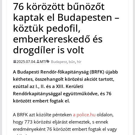
76 körözött bűnözőt
kaptak el Budapesten –
köztük pedofil,
emberkereskedő és
drogdíler is volt
2025.07.04.
MTI
Budapest
,
bűn
,
hír
A Budapesti Rendőr-főkapitányság (BRFK) újabb
kéthetes, összehangolt körözési akciót tartott,
ezúttal az I., II. és a XIII. Kerületi
Rendőrkapitánysággal együttműködve, és 76
körözött embert fogtak el.
A BRFK azt közölte pénteken
a police.hu
oldalon,
hogy 773 körözési eljárást elemeztek, s ennek
eredményeként 76 körözött embert fogtak el vagy