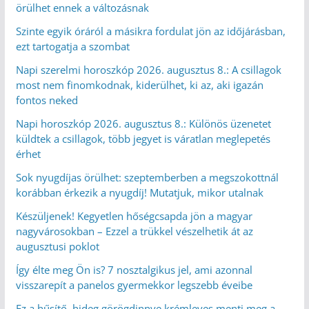
örülhet ennek a változásnak
Szinte egyik óráról a másikra fordulat jön az időjárásban,
ezt tartogatja a szombat
Napi szerelmi horoszkóp 2026. augusztus 8.: A csillagok
most nem finomkodnak, kiderülhet, ki az, aki igazán
fontos neked
Napi horoszkóp 2026. augusztus 8.: Különös üzenetet
küldtek a csillagok, több jegyet is váratlan meglepetés
érhet
Sok nyugdíjas örülhet: szeptemberben a megszokottnál
korábban érkezik a nyugdíj! Mutatjuk, mikor utalnak
Készüljenek! Kegyetlen hőségcsapda jön a magyar
nagyvárosokban – Ezzel a trükkel vészelhetik át az
augusztusi poklot
Így élte meg Ön is? 7 nosztalgikus jel, ami azonnal
visszarepít a panelos gyermekkor legszebb éveibe
Ez a hűsítő, hideg görögdinnye krémleves menti meg a