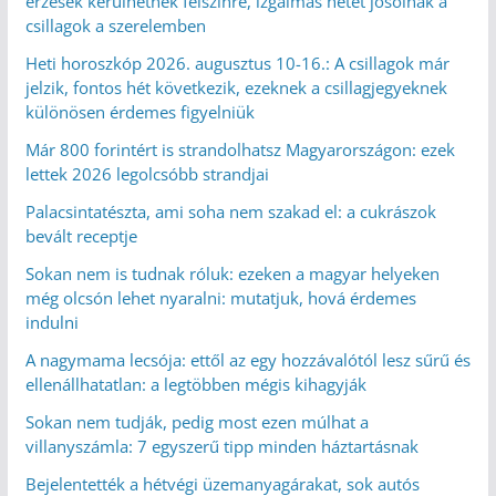
érzések kerülhetnek felszínre, izgalmas hetet jósolnak a
csillagok a szerelemben
Heti horoszkóp 2026. augusztus 10-16.: A csillagok már
jelzik, fontos hét következik, ezeknek a csillagjegyeknek
különösen érdemes figyelniük
Már 800 forintért is strandolhatsz Magyarországon: ezek
lettek 2026 legolcsóbb strandjai
Palacsintatészta, ami soha nem szakad el: a cukrászok
bevált receptje
Sokan nem is tudnak róluk: ezeken a magyar helyeken
még olcsón lehet nyaralni: mutatjuk, hová érdemes
indulni
A nagymama lecsója: ettől az egy hozzávalótól lesz sűrű és
ellenállhatatlan: a legtöbben mégis kihagyják
Sokan nem tudják, pedig most ezen múlhat a
villanyszámla: 7 egyszerű tipp minden háztartásnak
Bejelentették a hétvégi üzemanyagárakat, sok autós