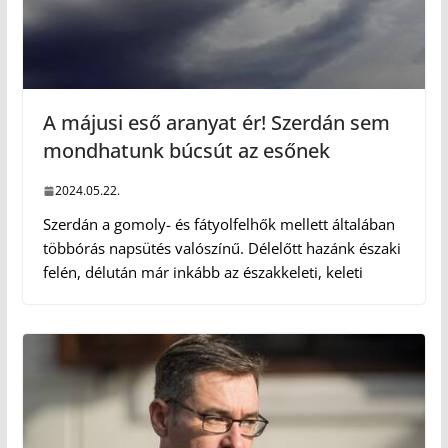
A májusi eső aranyat ér! Szerdán sem
mondhatunk búcsút az esőnek
2024.05.22.
Szerdán a gomoly- és fátyolfelhők mellett általában
többórás napsütés valószínű. Délelőtt hazánk északi
felén, délután már inkább az északkeleti, keleti