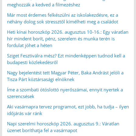
meghozzák a kedved a filmezéshez
Már most érdemes felkészülni az iskolakezdésre, ez a
néhány dolog sok stressztől kímélheti meg a családot
Heti kínai horoszkóp 2026. augusztus 10-16.: Egy váratlan
hír mindent borít, pénz, szerelem és munka terén is
fordulat jöhet a héten
Sziget Fesztiválra mész? Ezt mindenképpen tudnod kell a
budapesti közlekedésről
Nagy bejelentést tett Magyar Péter, Baka Andrást jelöli a
Tisza Párt köztársasági elnöknek
Íme a szombati ötöslottó nyerőszámai, ennyit nyertek a
szerencsések
Aki vasárnapra tervez programot, ezt jobb, ha tudja – ilyen
időjárás vár ránk
Napi szerelmi horoszkóp 2026. augusztus 9.: Váratlan
üzenet boríthatja fel a vasárnapot