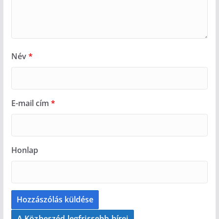
Név
*
E-mail cím
*
Honlap
A Közbeszéd legfrissebb hírei