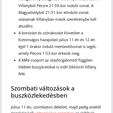
Villányból Pécsre 21:59-kor induló vonat. A
Magyarbólyból 21:51-kor elinduló vonat
utasainak Villányban másik szerelvénybe kell
átszállni.
A borozást és szórakozást követően a
biztonságos hazajutást július 11-én és 12-én
éjjel 1 órakor induló mentesítővonat is segíti,
amely Pécsre 1:53-kor érkezik meg.
A MÁV-csoport az utasforgalomtól függően
többlet buszjáratokat is indít Siklósról Villány
felé.
Szombati változások a
buszközlekedésben
Július 11-én, szombaton délelőtt, majd pedig estétől
éjszakáig kell
változásokra számítani
az alábbiak