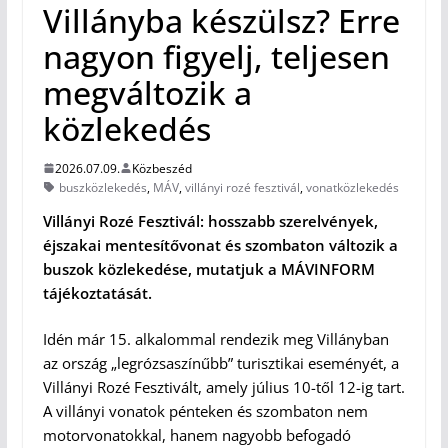
Villányba készülsz? Erre
nagyon figyelj, teljesen
megváltozik a
közlekedés
2026.07.09.
Közbeszéd
buszközlekedés
,
MÁV
,
villányi rozé fesztivál
,
vonatközlekedés
Villányi Rozé Fesztivál: hosszabb szerelvények,
éjszakai mentesítővonat és szombaton változik a
buszok közlekedése, mutatjuk a MÁVINFORM
tájékoztatását.
Idén már 15. alkalommal rendezik meg Villányban
az ország „legrózsaszínűbb” turisztikai eseményét, a
Villányi Rozé Fesztivált, amely július 10-től 12-ig tart.
A villányi vonatok pénteken és szombaton nem
motorvonatokkal, hanem nagyobb befogadó