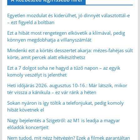
Egyetlen mozdulat és kiderülhet, jó dinnyét választottál-e
– ezt figyeld a boltban
Ezt a hibát most rengetegen elkövetik a klímával, pedig
könnyen megdobhatja a villanyszámlát
Mindenki ezt a körtés desszertet akarja: mézes-fahéjas sült
körte, amit percek alatt elkészíthetsz
Ezt a 7 dolgot soha ne hagyd a tűző napon – az egyik
komoly veszélyt is jelenthet
Heti időjárás 2026. augusztus 10-16.: Már látszik, mikor
tér vissza a kánikula – ez vár ránk a héten
Sokan nyáron is így töltik a telefonjukat, pedig komoly
hibát követnek el
Nagy bejelentés a Szigetről: az M1 is leadja a magyar
előadók koncertjeit
Nem tudod, mit nézz hétvégén? Ezek a filmek garantáltan