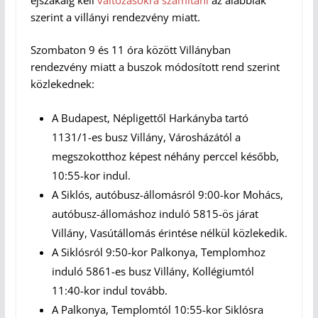
szerint a villányi rendezvény miatt.
Szombaton 9 és 11 óra között Villányban
rendezvény miatt a buszok módosított rend szerint
közlekednek:
A Budapest, Népligettől Harkányba tartó
1131/1-es busz Villány, Városházától a
megszokotthoz képest néhány perccel később,
10:55-kor indul.
A Siklós, autóbusz-állomásról 9:00-kor Mohács,
autóbusz-állomáshoz induló 5815-ös járat
Villány, Vasútállomás érintése nélkül közlekedik.
A Siklósról 9:50-kor Palkonya, Templomhoz
induló 5861-es busz Villány, Kollégiumtól
11:40-kor indul tovább.
A Palkonya, Templomtól 10:55-kor Siklósra