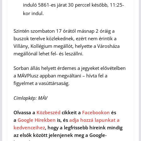
induló 5861-es járat 30 perccel később, 11:25-
kor indul.
Szintén szombaton 17 órától másnap 2 óráig a
buszok terelve közlekednek, ezért nem érintik a
Villány, Kollégium megállót, helyette a Városháza
megállónál lehet fel- és leszállni.
Sorban állás helyett érdemes a jegyeket elővételben
a MÁVPlusz appban megváltani – hívta fel a
figyelmet a vasúttársaság.
Címlapkép: MÁV
Olvassa a
Közbeszéd
cikkeit a
Facebookon
és
a
Google Hírekben
is, és
adja hozzá lapunkat a
kedvenceihez
, hogy a legfrissebb híreink mindig
az elsők között jelenjenek meg a Google-