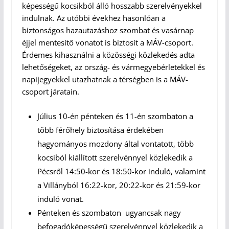
képességű kocsikból álló hosszabb szerelvényekkel
indulnak. Az utóbbi évekhez hasonlóan a
biztonságos hazautazáshoz szombat és vasárnap
éjjel mentesítő vonatot is biztosít a MÁV-csoport.
Érdemes kihasználni a közösségi közlekedés adta
lehetőségeket, az ország- és vármegyebérletekkel és
napijegyekkel utazhatnak a térségben is a MÁV-
csoport járatain.
Július 10-én pénteken és 11-én szombaton a
több férőhely biztosítása érdekében
hagyományos mozdony által vontatott, több
kocsiból kiállított szerelvénnyel közlekedik a
Pécsről 14:50-kor és 18:50-kor induló, valamint
a Villányból 16:22-kor, 20:22-kor és 21:59-kor
induló vonat.
Pénteken és szombaton ugyancsak nagy
befogadóképességű szerelvénnyel közlekedik a