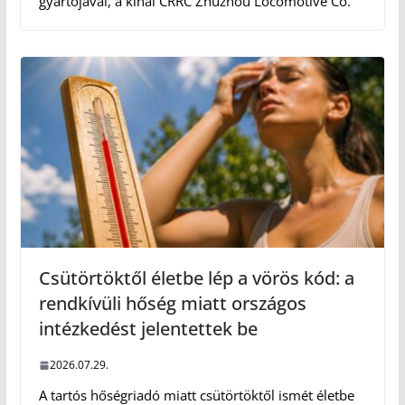
gyártójával, a kínai CRRC Zhuzhou Locomotive Co.
Csütörtöktől életbe lép a vörös kód: a
rendkívüli hőség miatt országos
intézkedést jelentettek be
2026.07.29.
A tartós hőségriadó miatt csütörtöktől ismét életbe