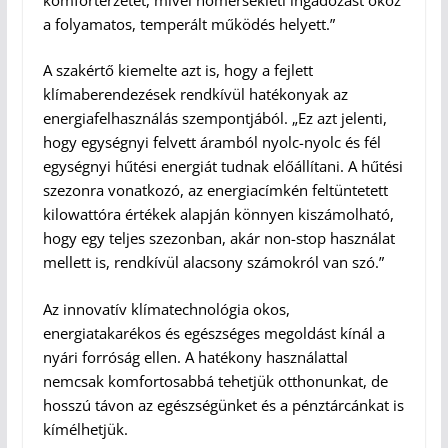
a folyamatos, temperált működés helyett.”
A szakértő kiemelte azt is, hogy a fejlett
klímaberendezések rendkívül hatékonyak az
energiafelhasználás szempontjából. „Ez azt jelenti,
hogy egységnyi felvett áramból nyolc-nyolc és fél
egységnyi hűtési energiát tudnak előállítani. A hűtési
szezonra vonatkozó, az energiacímkén feltüntetett
kilowattóra értékek alapján könnyen kiszámolható,
hogy egy teljes szezonban, akár non-stop használat
mellett is, rendkívül alacsony számokról van szó.”
Az innovatív klímatechnológia okos,
energiatakarékos és egészséges megoldást kínál a
nyári forróság ellen. A hatékony használattal
nemcsak komfortosabbá tehetjük otthonunkat, de
hosszú távon az egészségünket és a pénztárcánkat is
kímélhetjük.