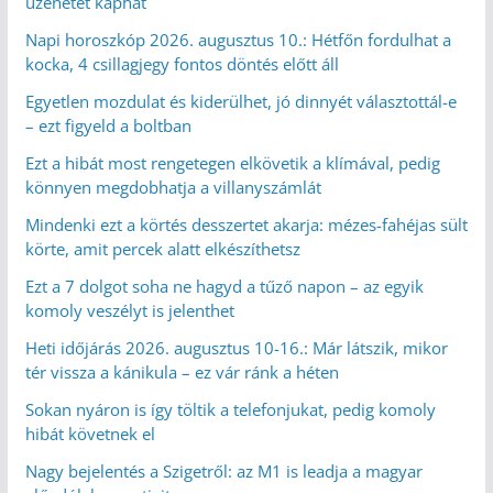
üzenetet kaphat
Napi horoszkóp 2026. augusztus 10.: Hétfőn fordulhat a
kocka, 4 csillagjegy fontos döntés előtt áll
Egyetlen mozdulat és kiderülhet, jó dinnyét választottál-e
– ezt figyeld a boltban
Ezt a hibát most rengetegen elkövetik a klímával, pedig
könnyen megdobhatja a villanyszámlát
Mindenki ezt a körtés desszertet akarja: mézes-fahéjas sült
körte, amit percek alatt elkészíthetsz
Ezt a 7 dolgot soha ne hagyd a tűző napon – az egyik
komoly veszélyt is jelenthet
Heti időjárás 2026. augusztus 10-16.: Már látszik, mikor
tér vissza a kánikula – ez vár ránk a héten
Sokan nyáron is így töltik a telefonjukat, pedig komoly
hibát követnek el
Nagy bejelentés a Szigetről: az M1 is leadja a magyar