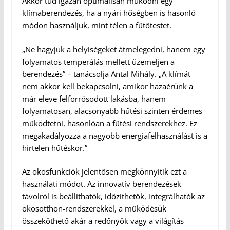
Akkor tud igazán optimálisan működni egy
klímaberendezés, ha a nyári hőségben is hasonló
módon használjuk, mint télen a fűtőtestet.
„Ne hagyjuk a helyiségeket átmelegedni, hanem egy
folyamatos temperálás mellett üzemeljen a
berendezés” – tanácsolja Antal Mihály. „A klímát
nem akkor kell bekapcsolni, amikor hazaérünk a
már eleve felforrósodott lakásba, hanem
folyamatosan, alacsonyabb hűtési szinten érdemes
működtetni, hasonlóan a fűtési rendszerekhez. Ez
megakadályozza a nagyobb energiafelhasználást is a
hirtelen hűtéskor.”
Az okosfunkciók jelentősen megkönnyítik ezt a
használati módot. Az innovatív berendezések
távolról is beállíthatók, időzíthetők, integrálhatók az
okosotthon-rendszerekkel, a működésük
összeköthető akár a redőnyök vagy a világítás