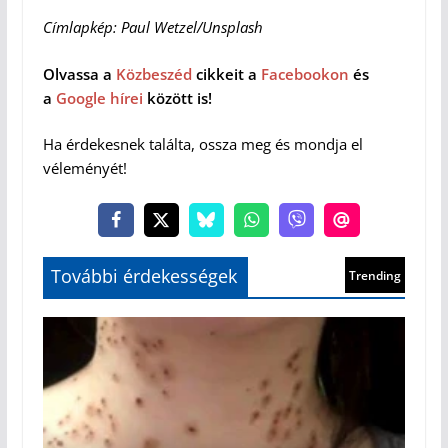
Címlapkép: Paul Wetzel/Unsplash
Olvassa a
Közbeszéd
cikkeit a
Facebookon
és
a
Google hírei
között is!
Ha érdekesnek találta, ossza meg és mondja el
véleményét!