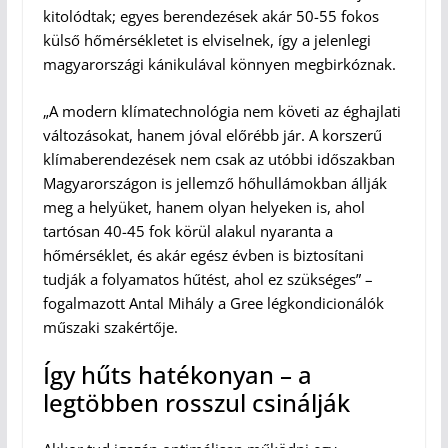
kitolódtak; egyes berendezések akár 50-55 fokos
külső hőmérsékletet is elviselnek, így a jelenlegi
magyarországi kánikulával könnyen megbirkóznak.
„A modern klímatechnológia nem követi az éghajlati
változásokat, hanem jóval előrébb jár. A korszerű
klímaberendezések nem csak az utóbbi időszakban
Magyarországon is jellemző hőhullámokban állják
meg a helyüket, hanem olyan helyeken is, ahol
tartósan 40-45 fok körül alakul nyaranta a
hőmérséklet, és akár egész évben is biztosítani
tudják a folyamatos hűtést, ahol ez szükséges” –
fogalmazott Antal Mihály a Gree légkondicionálók
műszaki szakértője.
Így hűts hatékonyan – a
legtöbben rosszul csinálják