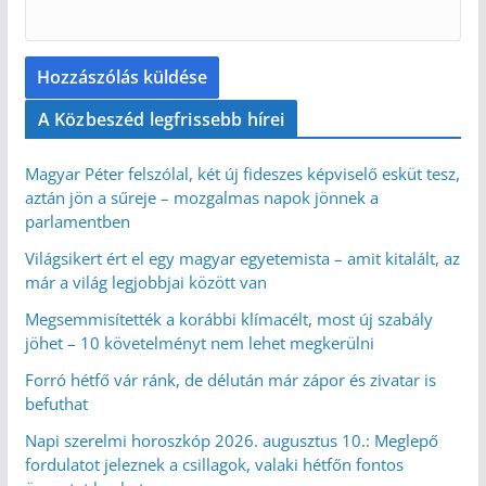
A Közbeszéd legfrissebb hírei
Magyar Péter felszólal, két új fideszes képviselő esküt tesz,
aztán jön a sűreje – mozgalmas napok jönnek a
parlamentben
Világsikert ért el egy magyar egyetemista – amit kitalált, az
már a világ legjobbjai között van
Megsemmisítették a korábbi klímacélt, most új szabály
jöhet – 10 követelményt nem lehet megkerülni
Forró hétfő vár ránk, de délután már zápor és zivatar is
befuthat
Napi szerelmi horoszkóp 2026. augusztus 10.: Meglepő
fordulatot jeleznek a csillagok, valaki hétfőn fontos