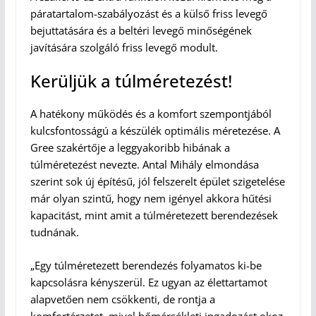
páratartalom-szabályozást és a külső friss levegő
bejuttatására és a beltéri levegő minőségének
javítására szolgáló friss levegő modult.
Kerüljük a túlméretezést!
A hatékony működés és a komfort szempontjából
kulcsfontosságú a készülék optimális méretezése. A
Gree szakértője a leggyakoribb hibának a
túlméretezést nevezte. Antal Mihály elmondása
szerint sok új építésű, jól felszerelt épület szigetelése
már olyan szintű, hogy nem igényel akkora hűtési
kapacitást, mint amit a túlméretezett berendezések
tudnának.
„Egy túlméretezett berendezés folyamatos ki-be
kapcsolásra kényszerül. Ez ugyan az élettartamot
alapvetően nem csökkenti, de rontja a
komfortérzetet, mivel hőmérsékleti ingadozást okoz