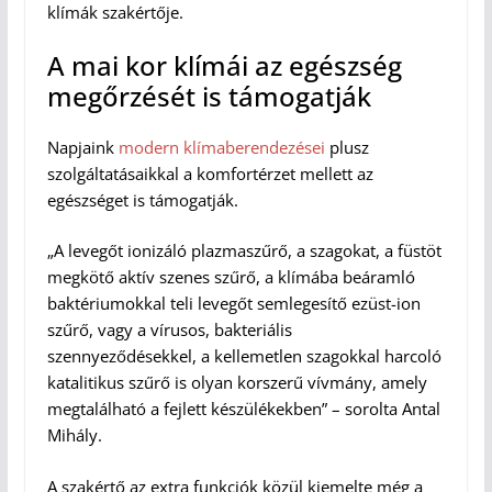
klímák szakértője.
A mai kor klímái az egészség
megőrzését is támogatják
Napjaink
modern klímaberendezései
plusz
szolgáltatásaikkal a komfortérzet mellett az
egészséget is támogatják.
„A levegőt ionizáló plazmaszűrő, a szagokat, a füstöt
megkötő aktív szenes szűrő, a klímába beáramló
baktériumokkal teli levegőt semlegesítő ezüst-ion
szűrő, vagy a vírusos, bakteriális
szennyeződésekkel, a kellemetlen szagokkal harcoló
katalitikus szűrő is olyan korszerű vívmány, amely
megtalálható a fejlett készülékekben” – sorolta Antal
Mihály.
A szakértő az extra funkciók közül kiemelte még a