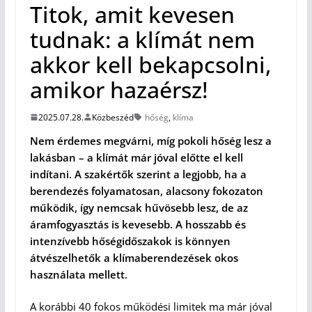
Titok, amit kevesen
tudnak: a klímát nem
akkor kell bekapcsolni,
amikor hazaérsz!
2025.07.28.
Közbeszéd
hőség
,
klíma
Nem érdemes megvárni, míg pokoli hőség lesz a
lakásban – a klímát már jóval előtte el kell
indítani. A szakértők szerint a legjobb, ha a
berendezés folyamatosan, alacsony fokozaton
működik, így nemcsak hűvösebb lesz, de az
áramfogyasztás is kevesebb. A hosszabb és
intenzívebb hőségidőszakok is könnyen
átvészelhetők a klímaberendezések okos
használata mellett.
A korábbi 40 fokos működési limitek ma már jóval