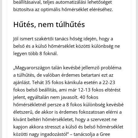
beállításaival, teljes automatizálási lehetőséget
biztosítva az optimális hőmérséklet eléréséhez.
Hűtés, nem túlhűtés
Jól ismert szakértői tanács hőség idején, hogy a
belső és a külső hőmérséklet közötti különbség ne
legyen több 8 foknál.
„Magyarországon talán kevésbé jellemző probléma
a túlhűtés, de valóban érdemes betartani ezt az
ajánlást. Tehát 35 fokos kánikula esetén a 22-23
fokos belső beállítás, ami már 12-13 fokos eltérést
jelent, egyáltalán nem javasolt. 40 fokos
hőmérsékletnél persze a 8 fokos különbség kevésbé
életszerű, de akkor is érdemes fokozatosan elérni a
kívánt beltéri hőmérsékletet, hogy a szervezet ne
kapjon akkora stresszt a külső és belső hőmérséklet
közötti nagy ingadozástól” – tanácsolja a Gree