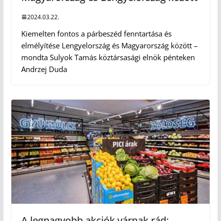
2024.03.22.
Kiemelten fontos a párbeszéd fenntartása és
elmélyítése Lengyelország és Magyarország között –
mondta Sulyok Tamás köztársasági elnök pénteken
Andrzej Duda
A legnagyobb akciók várnak rád: