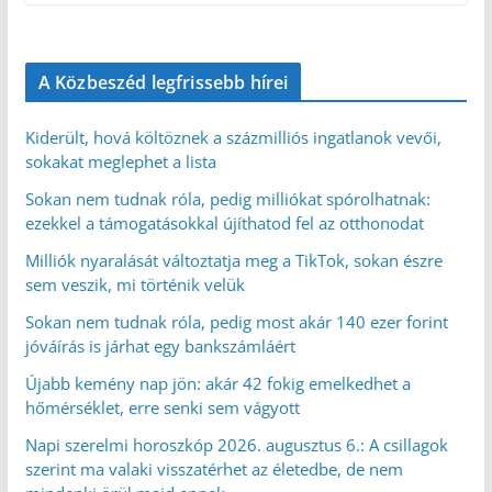
A Közbeszéd legfrissebb hírei
Kiderült, hová költöznek a százmilliós ingatlanok vevői,
sokakat meglephet a lista
Sokan nem tudnak róla, pedig milliókat spórolhatnak:
ezekkel a támogatásokkal újíthatod fel az otthonodat
Milliók nyaralását változtatja meg a TikTok, sokan észre
sem veszik, mi történik velük
Sokan nem tudnak róla, pedig most akár 140 ezer forint
jóváírás is járhat egy bankszámláért
Újabb kemény nap jön: akár 42 fokig emelkedhet a
hőmérséklet, erre senki sem vágyott
Napi szerelmi horoszkóp 2026. augusztus 6.: A csillagok
szerint ma valaki visszatérhet az életedbe, de nem