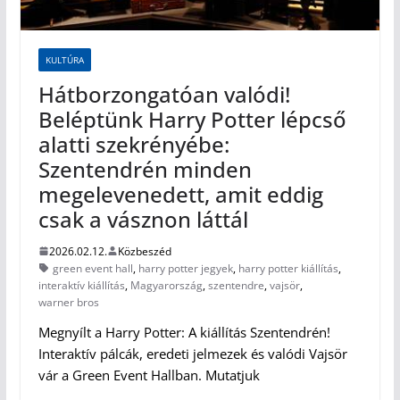
KULTÚRA
Hátborzongatóan valódi!
Beléptünk Harry Potter lépcső
alatti szekrényébe:
Szentendrén minden
megelevenedett, amit eddig
csak a vásznon láttál
2026.02.12.
Közbeszéd
green event hall
,
harry potter jegyek
,
harry potter kiállítás
,
interaktív kiállítás
,
Magyarország
,
szentendre
,
vajsör
,
warner bros
Megnyílt a Harry Potter: A kiállítás Szentendrén!
Interaktív pálcák, eredeti jelmezek és valódi Vajsör
vár a Green Event Hallban. Mutatjuk