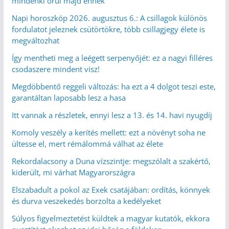
mindenki örül majd ennek
Napi horoszkóp 2026. augusztus 6.: A csillagok különös
fordulatot jeleznek csütörtökre, több csillagjegy élete is
megváltozhat
Így mentheti meg a leégett serpenyőjét: ez a nagyi filléres
csodaszere mindent visz!
Megdöbbentő reggeli változás: ha ezt a 4 dolgot teszi este,
garantáltan laposabb lesz a hasa
Itt vannak a részletek, ennyi lesz a 13. és 14. havi nyugdíj
Komoly veszély a kerítés mellett: ezt a növényt soha ne
ültesse el, mert rémálommá válhat az élete
Rekordalacsony a Duna vízszintje: megszólalt a szakértő,
kiderült, mi várhat Magyarországra
Elszabadult a pokol az Exek csatájában: ordítás, könnyek
és durva veszekedés borzolta a kedélyeket
Súlyos figyelmeztetést küldtek a magyar kutatók, ekkora