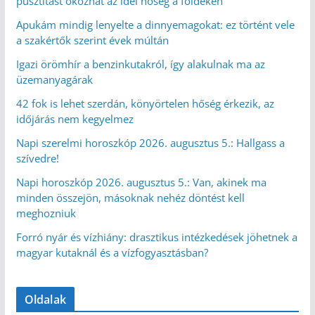
pusztítást okozhat az idei hőség a földeken
Apukám mindig lenyelte a dinnyemagokat: ez történt vele
a szakértők szerint évek múltán
Igazi örömhír a benzinkutakról, így alakulnak ma az
üzemanyagárak
42 fok is lehet szerdán, könyörtelen hőség érkezik, az
időjárás nem kegyelmez
Napi szerelmi horoszkóp 2026. augusztus 5.: Hallgass a
szívedre!
Napi horoszkóp 2026. augusztus 5.: Van, akinek ma
minden összejön, másoknak nehéz döntést kell
meghozniuk
Forró nyár és vízhiány: drasztikus intézkedések jöhetnek a
magyar kutaknál és a vízfogyasztásban?
Oldalak