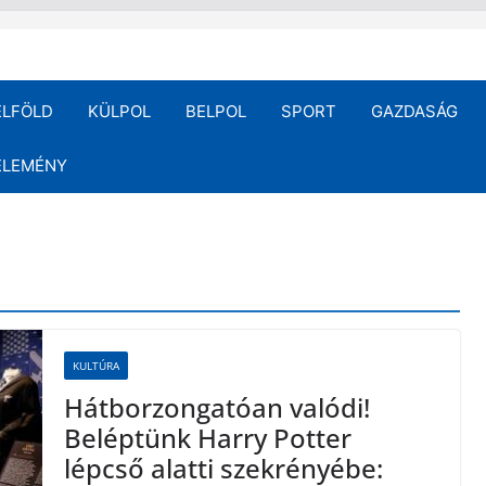
ELFÖLD
KÜLPOL
BELPOL
SPORT
GAZDASÁG
ÉLEMÉNY
KULTÚRA
Hátborzongatóan valódi!
Beléptünk Harry Potter
lépcső alatti szekrényébe: