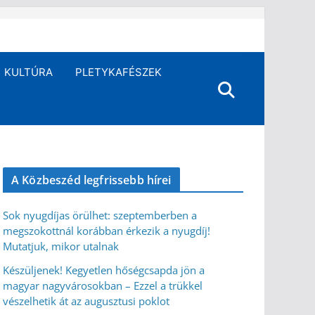
KULTÚRA
PLETYKAFÉSZEK
A Közbeszéd legfrissebb hírei
Sok nyugdíjas örülhet: szeptemberben a
megszokottnál korábban érkezik a nyugdíj!
Mutatjuk, mikor utalnak
Készüljenek! Kegyetlen hőségcsapda jön a
magyar nagyvárosokban – Ezzel a trükkel
vészelhetik át az augusztusi poklot