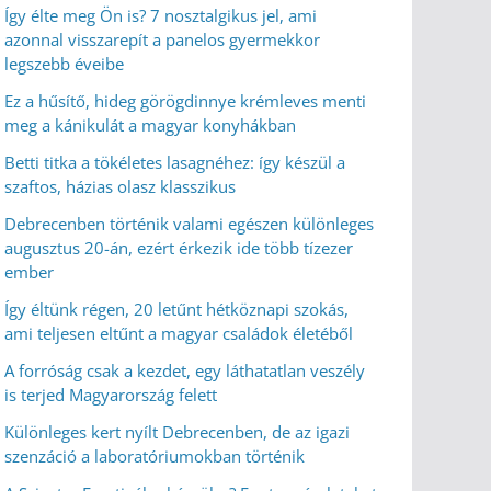
Így élte meg Ön is? 7 nosztalgikus jel, ami
azonnal visszarepít a panelos gyermekkor
legszebb éveibe
Ez a hűsítő, hideg görögdinnye krémleves menti
meg a kánikulát a magyar konyhákban
Betti titka a tökéletes lasagnéhez: így készül a
szaftos, házias olasz klasszikus
Debrecenben történik valami egészen különleges
augusztus 20-án, ezért érkezik ide több tízezer
ember
Így éltünk régen, 20 letűnt hétköznapi szokás,
ami teljesen eltűnt a magyar családok életéből
A forróság csak a kezdet, egy láthatatlan veszély
is terjed Magyarország felett
Különleges kert nyílt Debrecenben, de az igazi
szenzáció a laboratóriumokban történik