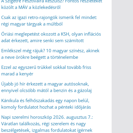
A Szigetre Fesztiválra készülsz? Fontos részleteket
közölt a MÁV a közlekedésről
Csak az igazi retro-rajongók ismerik fel mindet:
régi magyar tárgyak a múltból
Óriási meglepetést okozott a KSH, olyan inflációs
adat érkezett, amire senki sem számított
Emlékszel még rájuk? 10 magyar színész, akinek
a neve örökre beégett a történelembe
Ezzel az egyszerű trükkel sokkal tovább friss
marad a kenyér
Újabb jó hír érkezett a magyar autósoknak,
ennyivel olcsóbb mától a benzin és a gázolaj
Kánikula és felhőszakadás egy napon belül,
komoly fordulatot hozhat a pénteki időjárás
Napi szerelmi horoszkóp 2026. augusztus 7.:
Váratlan találkozás, régi szerelem és nagy
beszélgetések, izgalmas fordulatokat ígérnek