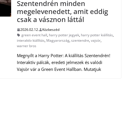
Szentendrén minden
megelevenedett, amit eddig
csak a vásznon láttál
2026.02.12.
Közbeszéd
green event hall
,
harry potter jegyek
,
harry potter kiállítás
,
interaktív kiállítás
,
Magyarország
,
szentendre
,
vajsör
,
warner bros
Megnyílt a Harry Potter: A kiállítás Szentendrén!
Interaktív pálcák, eredeti jelmezek és valódi
Vajsör vár a Green Event Hallban. Mutatjuk