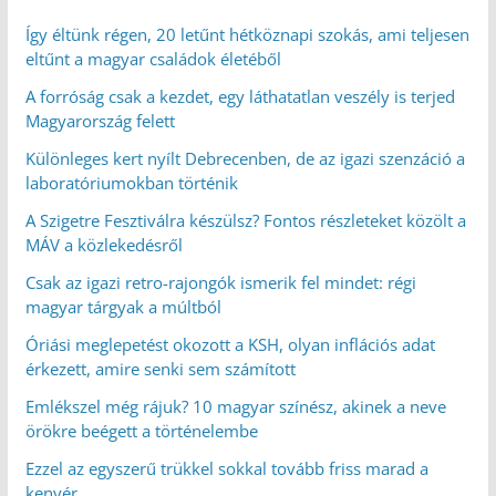
Így éltünk régen, 20 letűnt hétköznapi szokás, ami teljesen
eltűnt a magyar családok életéből
A forróság csak a kezdet, egy láthatatlan veszély is terjed
Magyarország felett
Különleges kert nyílt Debrecenben, de az igazi szenzáció a
laboratóriumokban történik
A Szigetre Fesztiválra készülsz? Fontos részleteket közölt a
MÁV a közlekedésről
Csak az igazi retro-rajongók ismerik fel mindet: régi
magyar tárgyak a múltból
Óriási meglepetést okozott a KSH, olyan inflációs adat
érkezett, amire senki sem számított
Emlékszel még rájuk? 10 magyar színész, akinek a neve
örökre beégett a történelembe
Ezzel az egyszerű trükkel sokkal tovább friss marad a
kenyér