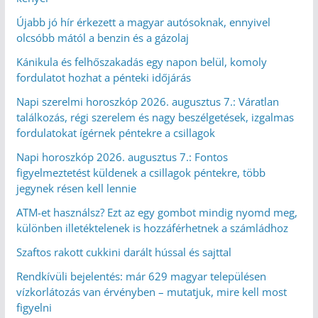
Újabb jó hír érkezett a magyar autósoknak, ennyivel
olcsóbb mától a benzin és a gázolaj
Kánikula és felhőszakadás egy napon belül, komoly
fordulatot hozhat a pénteki időjárás
Napi szerelmi horoszkóp 2026. augusztus 7.: Váratlan
találkozás, régi szerelem és nagy beszélgetések, izgalmas
fordulatokat ígérnek péntekre a csillagok
Napi horoszkóp 2026. augusztus 7.: Fontos
figyelmeztetést küldenek a csillagok péntekre, több
jegynek résen kell lennie
ATM-et használsz? Ezt az egy gombot mindig nyomd meg,
különben illetéktelenek is hozzáférhetnek a számládhoz
Szaftos rakott cukkini darált hússal és sajttal
Rendkívüli bejelentés: már 629 magyar településen
vízkorlátozás van érvényben – mutatjuk, mire kell most
figyelni