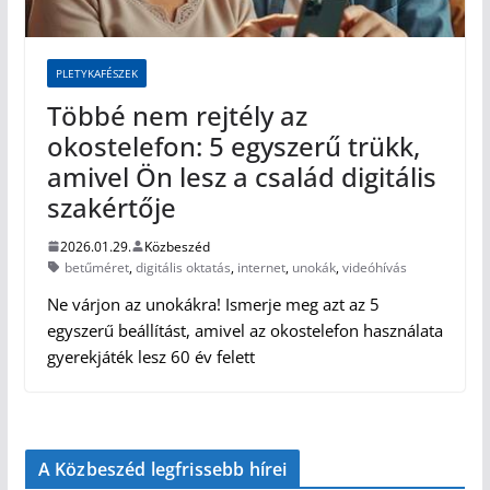
PLETYKAFÉSZEK
Többé nem rejtély az
okostelefon: 5 egyszerű trükk,
amivel Ön lesz a család digitális
szakértője
2026.01.29.
Közbeszéd
betűméret
,
digitális oktatás
,
internet
,
unokák
,
videóhívás
Ne várjon az unokákra! Ismerje meg azt az 5
egyszerű beállítást, amivel az okostelefon használata
gyerekjáték lesz 60 év felett
A Közbeszéd legfrissebb hírei