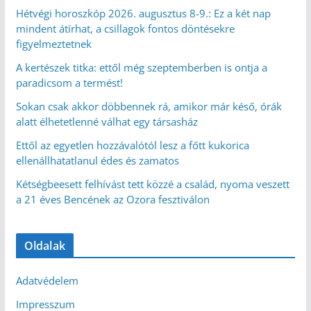
Hétvégi horoszkóp 2026. augusztus 8-9.: Ez a két nap
mindent átírhat, a csillagok fontos döntésekre
figyelmeztetnek
A kertészek titka: ettől még szeptemberben is ontja a
paradicsom a termést!
Sokan csak akkor döbbennek rá, amikor már késő, órák
alatt élhetetlenné válhat egy társasház
Ettől az egyetlen hozzávalótól lesz a főtt kukorica
ellenállhatatlanul édes és zamatos
Kétségbeesett felhívást tett közzé a család, nyoma veszett
a 21 éves Bencének az Ozora fesztiválon
Oldalak
Adatvédelem
Impresszum