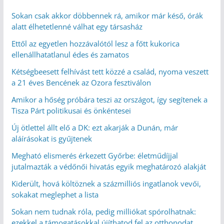
Sokan csak akkor döbbennek rá, amikor már késő, órák
alatt élhetetlenné válhat egy társasház
Ettől az egyetlen hozzávalótól lesz a főtt kukorica
ellenállhatatlanul édes és zamatos
Kétségbeesett felhívást tett közzé a család, nyoma veszett
a 21 éves Bencének az Ozora fesztiválon
Amikor a hőség próbára teszi az országot, így segítenek a
Tisza Párt politikusai és önkéntesei
Új ötlettel állt elő a DK: ezt akarják a Dunán, már
aláírásokat is gyűjtenek
Megható elismerés érkezett Győrbe: életműdíjjal
jutalmazták a védőnői hivatás egyik meghatározó alakját
Kiderült, hová költöznek a százmilliós ingatlanok vevői,
sokakat meglephet a lista
Sokan nem tudnak róla, pedig milliókat spórolhatnak:
ezekkel a támogatásokkal újíthatod fel az otthonodat