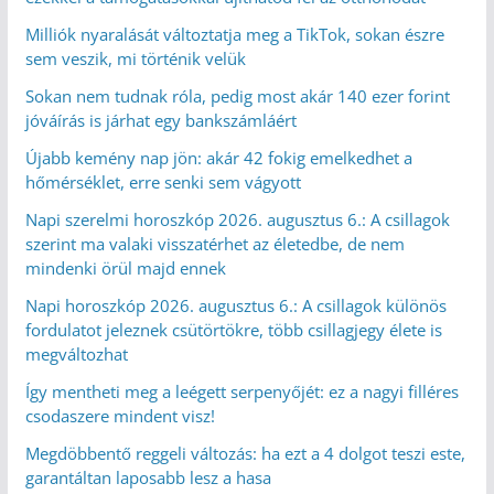
Milliók nyaralását változtatja meg a TikTok, sokan észre
sem veszik, mi történik velük
Sokan nem tudnak róla, pedig most akár 140 ezer forint
jóváírás is járhat egy bankszámláért
Újabb kemény nap jön: akár 42 fokig emelkedhet a
hőmérséklet, erre senki sem vágyott
Napi szerelmi horoszkóp 2026. augusztus 6.: A csillagok
szerint ma valaki visszatérhet az életedbe, de nem
mindenki örül majd ennek
Napi horoszkóp 2026. augusztus 6.: A csillagok különös
fordulatot jeleznek csütörtökre, több csillagjegy élete is
megváltozhat
Így mentheti meg a leégett serpenyőjét: ez a nagyi filléres
csodaszere mindent visz!
Megdöbbentő reggeli változás: ha ezt a 4 dolgot teszi este,
garantáltan laposabb lesz a hasa