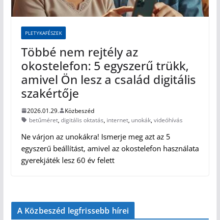
PLETYKAFÉSZEK
Többé nem rejtély az
okostelefon: 5 egyszerű trükk,
amivel Ön lesz a család digitális
szakértője
2026.01.29.
Közbeszéd
betűméret
,
digitális oktatás
,
internet
,
unokák
,
videóhívás
Ne várjon az unokákra! Ismerje meg azt az 5
egyszerű beállítást, amivel az okostelefon használata
gyerekjáték lesz 60 év felett
A Közbeszéd legfrissebb hírei