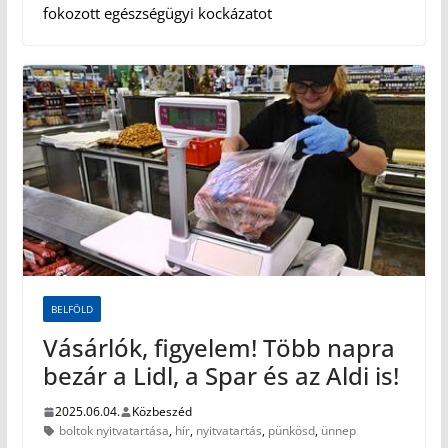
fokozott egészségügyi kockázatot
BELFÖLD
Vásárlók, figyelem! Több napra
bezár a Lidl, a Spar és az Aldi is!
2025.06.04.
Közbeszéd
boltok nyitvatartása
,
hír
,
nyitvatartás
,
pünkösd
,
ünnep