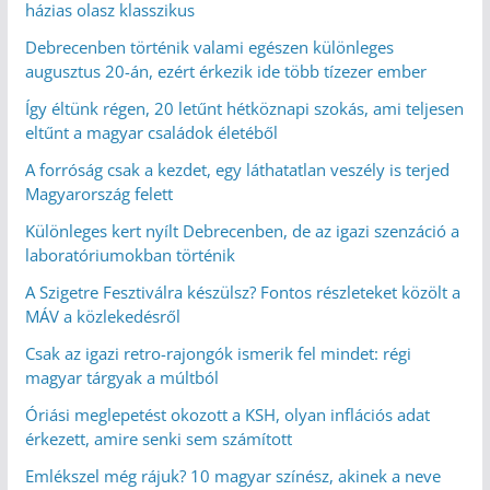
házias olasz klasszikus
Debrecenben történik valami egészen különleges
augusztus 20-án, ezért érkezik ide több tízezer ember
Így éltünk régen, 20 letűnt hétköznapi szokás, ami teljesen
eltűnt a magyar családok életéből
A forróság csak a kezdet, egy láthatatlan veszély is terjed
Magyarország felett
Különleges kert nyílt Debrecenben, de az igazi szenzáció a
laboratóriumokban történik
A Szigetre Fesztiválra készülsz? Fontos részleteket közölt a
MÁV a közlekedésről
Csak az igazi retro-rajongók ismerik fel mindet: régi
magyar tárgyak a múltból
Óriási meglepetést okozott a KSH, olyan inflációs adat
érkezett, amire senki sem számított
Emlékszel még rájuk? 10 magyar színész, akinek a neve