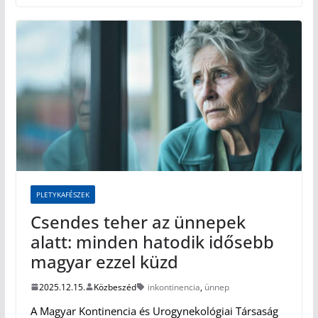
PLETYKAFÉSZEK
Csendes teher az ünnepek
alatt: minden hatodik idősebb
magyar ezzel küzd
2025.12.15.
Közbeszéd
inkontinencia
,
ünnep
A Magyar Kontinencia és Urogynekológiai Társaság