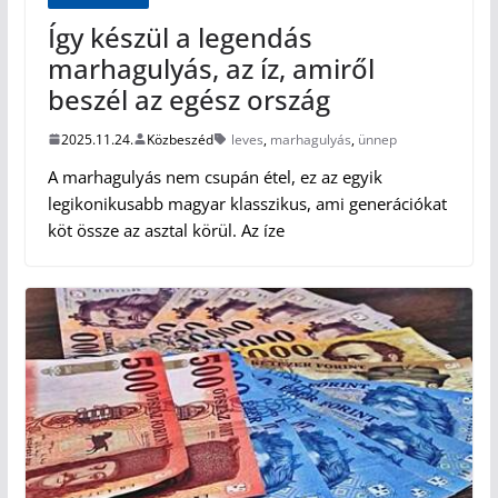
Így készül a legendás
marhagulyás, az íz, amiről
beszél az egész ország
2025.11.24.
Közbeszéd
leves
,
marhagulyás
,
ünnep
A marhagulyás nem csupán étel, ez az egyik
legikonikusabb magyar klasszikus, ami generációkat
köt össze az asztal körül. Az íze