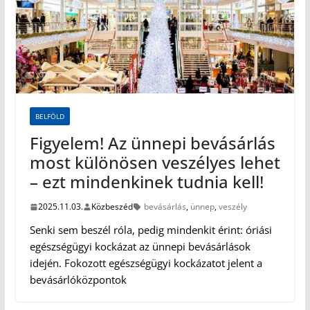
BELFÖLD
Figyelem! Az ünnepi bevásárlás
most különösen veszélyes lehet
– ezt mindenkinek tudnia kell!
2025.11.03.
Közbeszéd
bevásárlás
,
ünnep
,
veszély
Senki sem beszél róla, pedig mindenkit érint: óriási
egészségügyi kockázat az ünnepi bevásárlások
idején. Fokozott egészségügyi kockázatot jelent a
bevásárlóközpontok