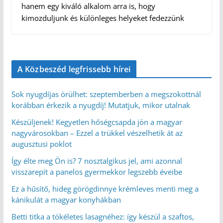
hanem egy kiváló alkalom arra is, hogy
kimozduljunk és különleges helyeket fedezzünk
A Közbeszéd legfrissebb hírei
Sok nyugdíjas örülhet: szeptemberben a megszokottnál
korábban érkezik a nyugdíj! Mutatjuk, mikor utalnak
Készüljenek! Kegyetlen hőségcsapda jön a magyar
nagyvárosokban – Ezzel a trükkel vészelhetik át az
augusztusi poklot
Így élte meg Ön is? 7 nosztalgikus jel, ami azonnal
visszarepít a panelos gyermekkor legszebb éveibe
Ez a hűsítő, hideg görögdinnye krémleves menti meg a
kánikulát a magyar konyhákban
Betti titka a tökéletes lasagnéhez: így készül a szaftos,