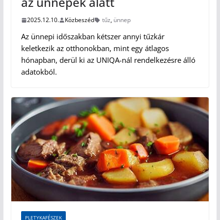
az ünnepek alatt
2025.12.10.
Közbeszéd
tűz
,
ünnep
Az ünnepi időszakban kétszer annyi tűzkár
keletkezik az otthonokban, mint egy átlagos
hónapban, derül ki az UNIQA-nál rendelkezésre álló
adatokból.
PLETYKAFÉSZEK