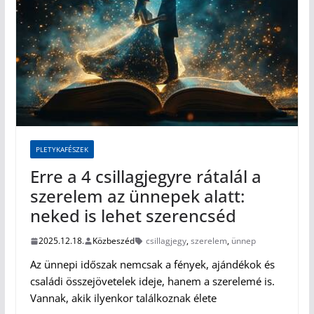
PLETYKAFÉSZEK
Erre a 4 csillagjegyre rátalál a
szerelem az ünnepek alatt:
neked is lehet szerencséd
2025.12.18.
Közbeszéd
csillagjegy
,
szerelem
,
ünnep
Az ünnepi időszak nemcsak a fények, ajándékok és
családi összejövetelek ideje, hanem a szerelemé is.
Vannak, akik ilyenkor találkoznak élete