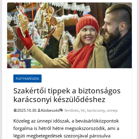
PLETYKAFÉSZEK
Szakértői tippek a biztonságos
karácsonyi készülődéshez
2025.10.30.
Közbeszéd
fertőzés
,
hír
,
karácsony
,
ünnep
Közeleg az ünnepi időszak, a bevásárlóközpontok
forgalma is hétről hétre megsokszorozódik, ami a
légúti megbetegedések szezonjával párosulva