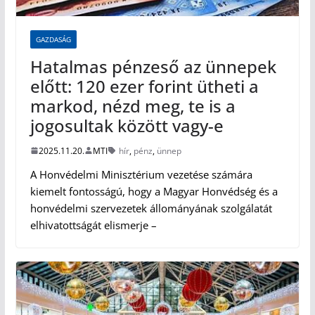
GAZDASÁG
Hatalmas pénzeső az ünnepek
előtt: 120 ezer forint ütheti a
markod, nézd meg, te is a
jogosultak között vagy-e
2025.11.20.
MTI
hír
,
pénz
,
ünnep
A Honvédelmi Minisztérium vezetése számára
kiemelt fontosságú, hogy a Magyar Honvédség és a
honvédelmi szervezetek állományának szolgálatát
elhivatottságát elismerje –