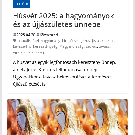
BELFÖLD
Húsvét 2025: a hagyományok
és az újjászületés ünnepe
2025.04.20.
Közbeszéd
aktuális
,
étel
,
hagyomány
,
hír
,
húsvét
,
jézus
,
jézus krisztus
,
keresztény
,
kereszténység
,
Magyarország
,
szokás
,
tavasz
,
újjászületés
,
ünnep
A húsvét az egyik legfontosabb keresztény ünnep,
amely Jézus Krisztus feltámadását ünnepli.
Ugyanakkor a tavasz beköszöntével a természet
újjászületését is