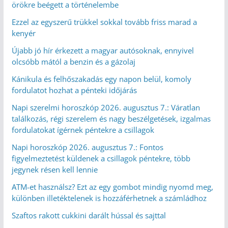
örökre beégett a történelembe
Ezzel az egyszerű trükkel sokkal tovább friss marad a
kenyér
Újabb jó hír érkezett a magyar autósoknak, ennyivel
olcsóbb mától a benzin és a gázolaj
Kánikula és felhőszakadás egy napon belül, komoly
fordulatot hozhat a pénteki időjárás
Napi szerelmi horoszkóp 2026. augusztus 7.: Váratlan
találkozás, régi szerelem és nagy beszélgetések, izgalmas
fordulatokat ígérnek péntekre a csillagok
Napi horoszkóp 2026. augusztus 7.: Fontos
figyelmeztetést küldenek a csillagok péntekre, több
jegynek résen kell lennie
ATM-et használsz? Ezt az egy gombot mindig nyomd meg,
különben illetéktelenek is hozzáférhetnek a számládhoz
Szaftos rakott cukkini darált hússal és sajttal