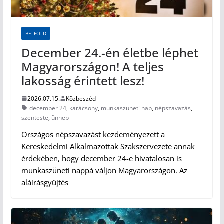
BELFÖLD
December 24.-én életbe léphet
Magyarországon! A teljes
lakosság érintett lesz!
2026.07.15.
Közbeszéd
december 24
,
karácsony
,
munkaszüneti nap
,
népszavazás
,
szenteste
,
ünnep
Országos népszavazást kezdeményezett a
Kereskedelmi Alkalmazottak Szakszervezete annak
érdekében, hogy december 24-e hivatalosan is
munkaszüneti nappá váljon Magyarországon. Az
aláírásgyűjtés