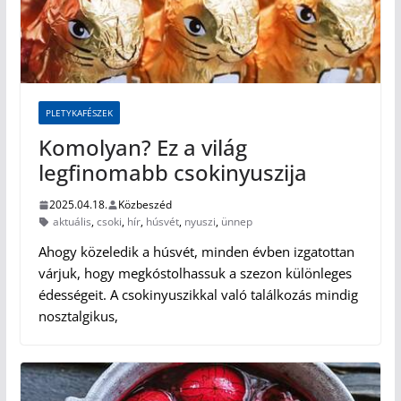
PLETYKAFÉSZEK
Komolyan? Ez a világ
legfinomabb csokinyuszija
2025.04.18.
Közbeszéd
aktuális
,
csoki
,
hír
,
húsvét
,
nyuszi
,
ünnep
Ahogy közeledik a húsvét, minden évben izgatottan
várjuk, hogy megkóstolhassuk a szezon különleges
édességeit. A csokinyuszikkal való találkozás mindig
nosztalgikus,