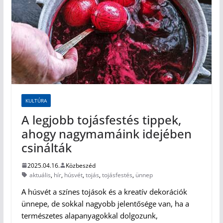
KULTÚRA
A legjobb tojásfestés tippek,
ahogy nagymamáink idejében
csinálták
2025.04.16.
Közbeszéd
aktuális
,
hír
,
húsvét
,
tojás
,
tojásfestés
,
ünnep
A húsvét a színes tojások és a kreatív dekorációk
ünnepe, de sokkal nagyobb jelentősége van, ha a
természetes alapanyagokkal dolgozunk,