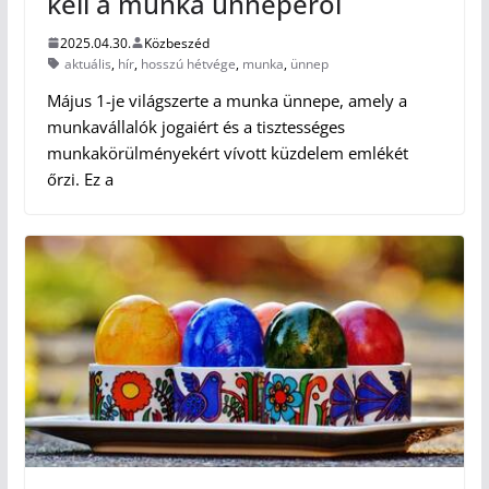
kell a munka ünnepéről
2025.04.30.
Közbeszéd
aktuális
,
hír
,
hosszú hétvége
,
munka
,
ünnep
Május 1-je világszerte a munka ünnepe, amely a
munkavállalók jogaiért és a tisztességes
munkakörülményekért vívott küzdelem emlékét
őrzi. Ez a