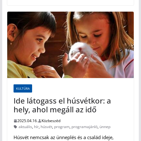
KULTÚRA
Ide látogass el húsvétkor: a
hely, ahol megáll az idő
2025.04.16.
Közbeszéd
aktuális
,
hír
,
húsvét
,
program
,
programajánló
,
ünnep
Húsvét nemcsak az ünneplés és a család ideje,